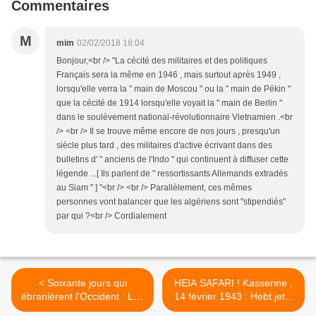
Commentaires
M
mim
02/02/2018 18:04
Bonjour,<br /> "La cécité des militaires et des politiques
Français sera la même en 1946 , mais surtout après 1949 ,
lorsqu'elle verra la " main de Moscou " ou la " main de Pékin "
que la cécité de 1914 lorsqu'elle voyait la " main de Berlin "
dans le soulèvement national-révolutionnaire Vietnamien .<br
/> <br /> Il se trouve même encore de nos jours , presqu'un
siècle plus tard , des militaires d'active écrivant dans des
bulletins d' " anciens de l'Indo " qui continuent à diffuser cette
légende ...[ Ils parlent de " ressortissants Allemands extradés
au Siam " ] "<br /> <br /> Parallèlement, ces mêmes
personnes vont balancer que les algériens sont "stipendiés"
par qui ?<br /> Cordialement
< Soixante jours qui
HEIA SAFARI ! Kasserine ,
ébranlèrent l'Occident : Les
14 février 1943 : Hebt jetzt
Heures sombres de
ein großes Jagen an mit