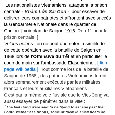
Les nationalistes Vietnamiens attaquent la prison
centrale
-
Khám Lớn Sài Gòn -
pour essayer de
délivrer leurs compatriotes et affrontent avec succès
la Gendarmerie Nationale dans le quartier de
Cholon .[ voir plan de Saigon
1916
Rep.11 pour la
prison centrale ]
Volens nolens
, on ne peut que noter la similitude
de cette opération avec la bataille de Saigon en
1968 lors de
l'Offensive du Tết
et en particulier le
coup de main sur l'ambassade Etasunienne .
[ lien
page Wikipedia ]
Tout comme lors de la bataille de
Saigon de 1968 , des patriotes Vietnamiens furent
alors sommairement exécutés par les militaires
Français et leurs auxiliaires Vietnamiens .
C'est par la même voie fluviale que le Viet-Cong va
aussi essayer de pénétrer dans la ville :
"
The Viet Cong were said to be trying to escape past the
South Vietnamese troops, some of them in small boats on