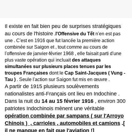
Il existe en fait bien peu de surprises stratégiques
au cours de l'histoire
.
l'Offensive du Tết
n'en est pas
une . C'est en 1916 que fut lancée la première action
combinée sur Saigon et , tout comme au cours de
l'offensive de janvier-février 1968 , elle faisait parti d'une
plus vaste opération qui incluait
des attaques
simultanées sur plusieurs places tenues par les
troupes Françaises
dont le
Cap Saint-Jacques ( Vung -
Tau )
. Seule l'action sur Saigon fut mis en œuvre .
A partir de 1915 plusieurs soulèvements
nationalistes anti-Français ont lieu en Indochine .
Dans la nuit du
14 au 15 février 1916
, environ 300
patriotes Indochinois mènent une véritable
opération combinée par sampans ( sur l'Arroyo
Chinois ) , carrioles , automobiles et camions
.[
il ne manque en fait que l'aviation !]