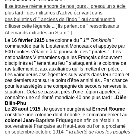
Il se trouve même encore de nos jours , presqu'un siècle
plus tard , des militaires d'active écrivant dans
des bulletins d' " anciens de l'Indo " qui continuent à
diffuser cette légende ...[ Ils parlent de " ressortissants
Allemands extradés au Siam " ]
er
Le
16 février 1915
une colonne du "
1
Tonkinois
"
commandée par le Lieutenant Monceaux et appuyée par
800 coolies s'élance à la poursuite des " pirates " . Les
nationalistes Vietnamiens que les Français découvrent
disciplinés et " tenant au feu " s'attaquent à la colonne de
ravitaillement et aux auxiliaires qu'ils mettent en pièce .
Les vainqueurs assiègent les survivants dans leur camp et
ces derniers sont sur le point d'être annihilés . Par chance
pour les assiégés une compagnie de secours renverse la
situation . Cela se passait prés d'une région appelée à
connaître une célébrité mondiale 40 ans plus tard :...
Diên-
Biên-Phu
.
Le
28 aout 1915
, le gouverneur général
Ernest Roume
constitue une colonne dont il confie le commandement au
colonel Jean-
Baptiste Friquegnon
afin de rétablir la
souveraineté Française au Haut-Laos ou l'on a proclamé
en septembre-octobre 1914 "
la liberté de tous les peuples