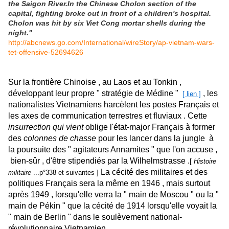
the Saigon River.In the Chinese Cholon section of the
capital, fighting broke out in front of a children's hospital.
Cholon was hit by six Viet Cong mortar shells during the
night."
http://abcnews.go.com/International/wireStory/ap-vietnam-wars-
tet-offensive-52694626
Sur la frontière Chinoise , au Laos et au Tonkin ,
développant leur propre " stratégie de Médine "
, les
[ lien ]
nationalistes Vietnamiens harcèlent les postes Français et
les axes de communication terrestres et fluviaux . Cette
insurrection qui vient
oblige l'état-major Français à former
des
colonnes de chasse
pour les lancer dans la jungle à
la poursuite des " agitateurs Annamites " que l'on accuse ,
bien-sûr , d'être stipendiés par la Wilhelmstrasse .
[
Histoire
La cécité des militaires et des
militaire
...p°338 et suivantes ]
politiques Français sera la même en 1946 , mais surtout
après 1949 , lorsqu'elle verra la " main de Moscou " ou la "
main de Pékin " que la cécité de 1914 lorsqu'elle voyait la
" main de Berlin " dans le soulèvement national-
révolutionnaire Vietnamien .