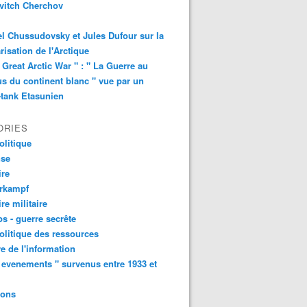
vitch Cherchov
l Chussudovsky et Jules Dufour sur la
arisation de l'Arctique
 Great Arctic War " : " La Guerre au
s du continent blanc " vue par un
-tank Etasunien
ORIES
litique
nse
ire
urkampf
ire militaire
s - guerre secrête
litique des ressources
e de l'information
 evenements " survenus entre 1933 et
ions