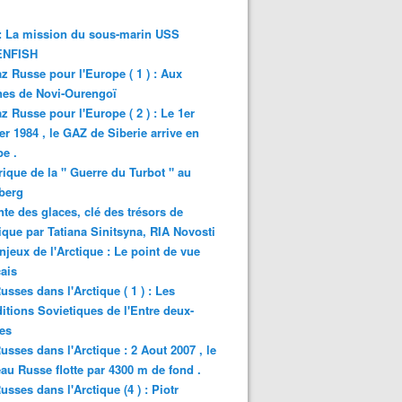
: La mission du sous-marin USS
NFISH
z Russe pour l'Europe ( 1 ) : Aux
nes de Novi-Ourengoï
z Russe pour l'Europe ( 2 ) : Le 1er
er 1984 , le GAZ de Siberie arrive en
e .
rique de la " Guerre du Turbot " au
berg
nte des glaces, clé des trésors de
tique par Tatiana Sinitsyna, RIA Novosti
njeux de l'Arctique : Le point de vue
ais
usses dans l'Arctique ( 1 ) : Les
itions Sovietiques de l'Entre deux-
es
usses dans l'Arctique : 2 Aout 2007 , le
au Russe flotte par 4300 m de fond .
usses dans l'Arctique (4 ) : Piotr