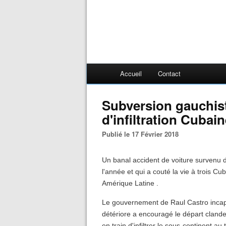
Accueil
Contact
Subversion gauchist
d'infiltration Cubai
Publié le 17 Février 2018
Un banal accident de voiture survenu d
l'année et qui a couté la vie à trois Cu
Amérique Latine .
Le gouvernement de Raul Castro incapa
détériore a encouragé le départ clande
en train d'infiltrer le sous-continent a