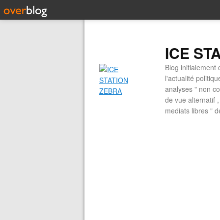
ICE ST
Blog initialement 
l'actualité politiq
analyses " non con
de vue alternatif
mediats libres " 