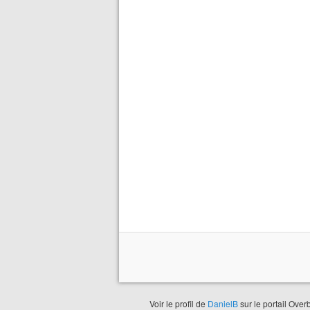
Voir le profil de
DanielB
sur le portail Over