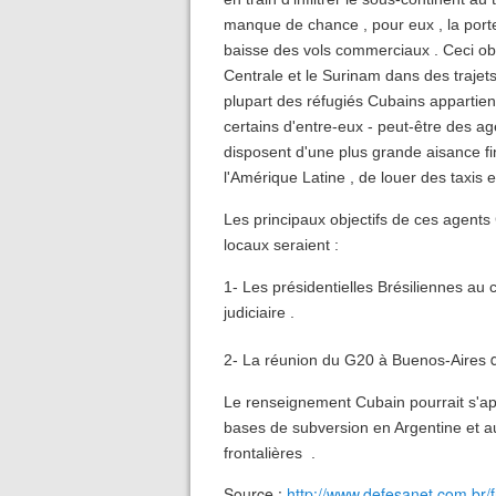
manque de chance , pour eux , la port
baisse des vols commerciaux . Ceci obl
Centrale et le Surinam dans des trajets
plupart des réfugiés Cubains appartien
certains d'entre-eux - peut-être des a
disposent d'une plus grande aisance fi
l'Amérique Latine , de louer des taxis
Les principaux objectifs de ces agents
locaux seraient :
1- Les présidentielles Brésiliennes au 
judiciaire .
2- La réunion du G20 à Buenos-Aires
Le renseignement Cubain pourrait s'ap
bases de subversion en Argentine et au 
frontalières .
Source :
http://www.defesanet.com.br/f