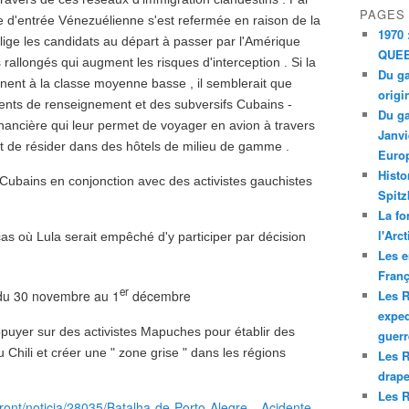
PAGES
e d'entrée Vénezuélienne s'est refermée en raison de la
1970 
ige les candidats au départ à passer par l'Amérique
QUEE
 rallongés qui augment les risques d'interception . Si la
Du ga
nent à la classe moyenne basse , il semblerait que
origi
gents de renseignement et des subversifs Cubains -
Du ga
nancière qui leur permet de voyager en avion à travers
Janvi
 et de résider dans des hôtels de milieu de gamme .
Europ
Histo
 Cubains en conjonction avec des activistes gauchistes
Spitz
La fo
l'Arc
cas où Lula serait empêché d'y participer par décision
Les e
Franç
er
du 30 novembre au 1
décembre
Les R
exped
puyer sur des activistes Mapuches pour établir des
guerr
Chili et créer une " zone grise " dans les régions
Les R
drape
Les R
ront/noticia/28035/Batalha-de-Porto-Alegre---Acidente-