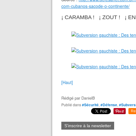
com-cubanos-sacode-o-continente/
¡ CARAMBA ! ¡ ZOUT ! ¡ E
[Haut]
Rédigé par
DanielB
Publié dans
#Sécurité
,
#Défense
,
#Subvers
Re
S'inscrire à la newsletter