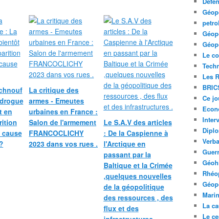
Défe
Géopo
petro
Géopo
Géopo
Le co
Tech
Les R
BRIC
 chnouf
La critique des
Ce jo
 drogue
armes - Emeutes
Econ
t en
urbaines en France :
Inter
rition
Salon de l'armement
Le S.A.V des articles
Diplo
à cause
FRANCOCLICHY
: De la Caspienne à
Verb
?
2023 dans vos rues .
l'Arctique en
Guerr
passant par la
Géohi
Baltique et la Crimée
Rhéop
,quelques nouvelles
Géopo
de la géopolitique
Mari
des ressources , des
La ca
flux et des
Le ce
infrastructures .