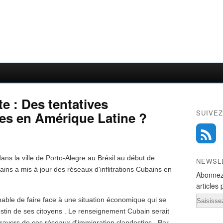
e : Des tentatives
SUIVEZ
nes en Amérique Latine ?
ans la ville de Porto-Alegre au Brésil au début de
NEWSL
bains a mis à jour des réseaux d'inflitrations Cubains en
Abonnez
articles 
Email
ble de faire face à une situation économique qui se
stin de ses citoyens . Le renseignement Cubain serait
u travers de ces réseaux d'immigration clandestins . Par