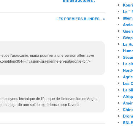
Kouri
Le " 
80éme
LES PREMIERS BLINDÉS... »
Arcto
Guerr
Géopo
La R
Humo
 et de l'araucanie, maria poumier à une version alternative
Sécur
me.org/blog/304-l-invasion-israelienne-en-patagonie<br />
La c
Nord
Agric
Les C
La bi
Afriq
 les moyens technique de l'époque de l'intervention en Angola
Améri
nement gardé une solide expérience pour l'avenir.
Chin
Drone
SNLE 