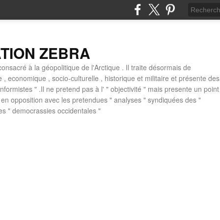
ATION ZEBRA
consacré à la géopolitique de l'Arctique . Il traite désormais de
ue , economique , socio-culturelle , historique et militaire et présente des
formistes " .Il ne pretend pas à l' " objectivité " mais presente un point
 , en opposition avec les pretendues " analyses " syndiquées des "
des " democrassies occidentales "