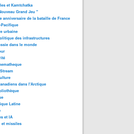
les et Kamtchatka
Nouveau Grand Jeu "
 anniversaire de la bataille de France
-Pacifique
e urbaine
litique des infrastructures
ussie dans le monde
ur
ité
inematheque
-Stream
ulture
anadiens dans l'Arctique
bliothèque
ue
que Latine
e
s et IA
et missiles