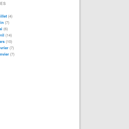
VES
illet
(4)
in
(7)
ai
(6)
ril
(14)
ars
(10)
vrier
(7)
nvier
(7)