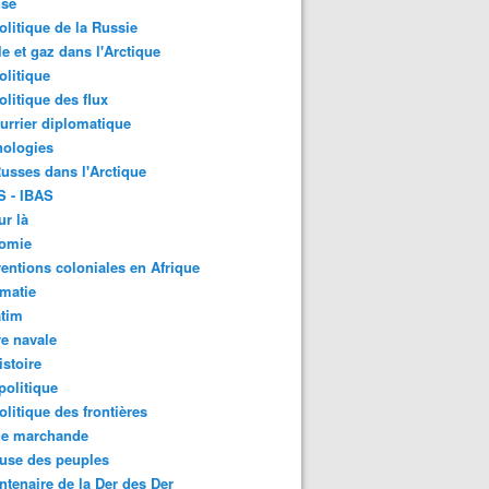
nse
litique de la Russie
le et gaz dans l'Arctique
litique
litique des flux
urrier diplomatique
nologies
usses dans l'Arctique
S - IBAS
ur là
omie
ventions coloniales en Afrique
matie
atim
e navale
stoire
olitique
litique des frontières
ne marchande
use des peuples
ntenaire de la Der des Der