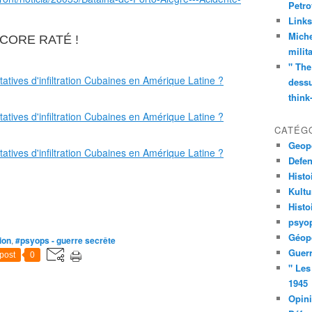
Petro
Links
Miche
NCORE RATÉ !
milit
" The
dessu
think
CATÉG
Geopo
Defe
Histo
Kult
Histo
psyop
Géopo
ion
,
#psyops - guerre secrête
Guerr
post
0
" Les
1945
Opin