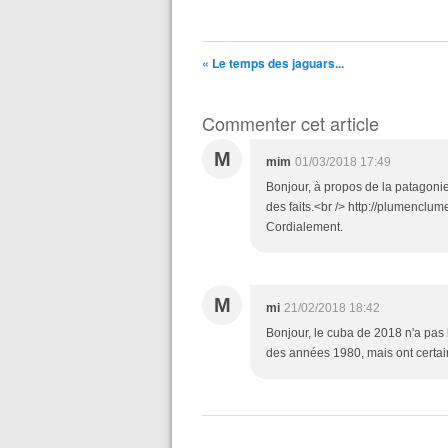
« Le temps des jaguars...
Commenter cet article
M
mim
01/03/2018 17:49
Bonjour, à propos de la patagonie
des faits.<br /> http://plumenclu
Cordialement.
M
mi
21/02/2018 18:42
Bonjour, le cuba de 2018 n'a pas
des années 1980, mais ont certai