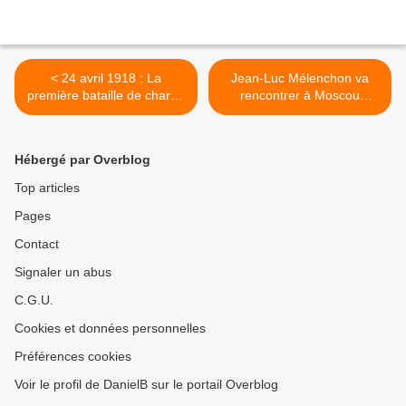
< 24 avril 1918 : La
Jean-Luc Mélenchon va
première bataille de chars -
rencontrer à Moscou
motorisés - de l'histoire à
Sergueï Oudaltsov , un
Villers-Bretonneux
soutien des terroristes
Islamistes Tatars qui a
Hébergé par Overblog
prôné une alliance avec des
antisémites . >
Top articles
Pages
Contact
Signaler un abus
C.G.U.
Cookies et données personnelles
Préférences cookies
Voir le profil de DanielB sur le portail Overblog