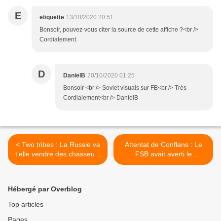
E
etiquette
13/10/2020 20:51
Bonsoir, pouvez-vous citer la source de cette affiche ?<br />
Cordialement.
D
DanielB
20/10/2020 01:25
Bonsoir <br /> Soviet visuals sur FB<br /> Très
Cordialement<br /> DanielB
< Two tribes : La Russie va
Attentat de Conflans : Le
t'elle vendre des chasseurs
FSB avait averti le
de chars à l'Inde et être
renseignement Français de
obligée de s'aligner dans le
la dangerosité de certains
conflit Sino-Indien ?
réfugiés Tchétchènes . >
Hébergé par Overblog
Top articles
Pages