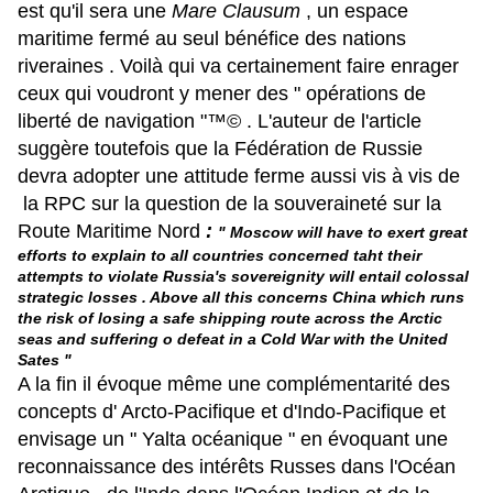
est qu'il sera une
Mare Clausum
, un espace
maritime fermé au seul bénéfice des nations
riveraines . Voilà qui va certainement faire enrager
ceux qui voudront y mener des " opérations de
liberté de navigation "™© . L'auteur de l'article
suggère toutefois que la Fédération de Russie
devra adopter une attitude ferme aussi vis à vis de
la RPC sur la question de la souveraineté sur la
Route Maritime Nord
:
" Moscow will have to exert great
efforts to explain to all countries concerned taht their
attempts to violate Russia's sovereignity will entail colossal
strategic losses . Above all this concerns China which runs
the risk of losing a safe shipping route across the Arctic
seas and suffering o defeat in a Cold War with the United
Sates "
A la fin il évoque même une complémentarité des
concepts d' Arcto-Pacifique et d'Indo-Pacifique et
envisage un " Yalta océanique " en évoquant une
reconnaissance des intérêts Russes dans l'Océan