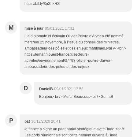
https://bit.ly/3pShkHS
M
mise à jour
05/01/2021 17:32
[Le diplomate et écrivain Olivier Poivre d'Arvor a été nommé
mercredi 25 novembre, à l’issue du conseil des ministres,
ambassadeur des pôles et des enjeux maritimes.]<br /> <br />
https://lemarin.ouest-france.fr/secteurs-
activites/environnement/37793-olivier-poivre-darvor-
ambassadeur-des-poles-et-des-enjeux
D
DanielB
09/01/2021 12:53
Bonjour,<br /> Merci Beaucoup<br /> SoniaB
P
pat
30/12/2020 20:41
la france a signé un partenariat stratégique avec l'inde.<br />
Les ports réunionnais sont certainement ouverte à l'inde.