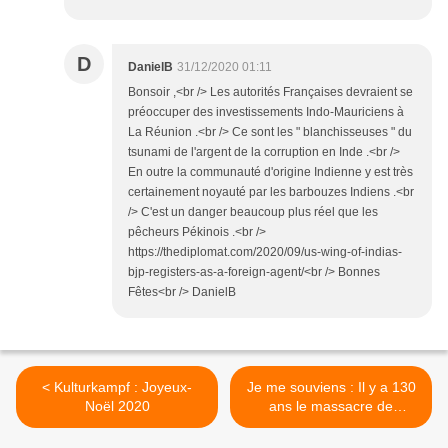
D
DanielB
31/12/2020 01:11
Bonsoir ,<br /> Les autorités Françaises devraient se
préoccuper des investissements Indo-Mauriciens à
La Réunion .<br /> Ce sont les " blanchisseuses " du
tsunami de l'argent de la corruption en Inde .<br />
En outre la communauté d'origine Indienne y est très
certainement noyauté par les barbouzes Indiens .<br
/> C'est un danger beaucoup plus réel que les
pêcheurs Pékinois .<br />
https://thediplomat.com/2020/09/us-wing-of-indias-
bjp-registers-as-a-foreign-agent/<br /> Bonnes
Fêtes<br /> DanielB
< Kulturkampf : Joyeux-
Je me souviens : Il y a 130
Noël 2020
ans le massacre de
Wounded-Knee . >