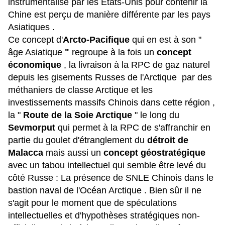
instrumentalisé par les Etats-Unis pour contenir la
Chine est perçu de manière différente par les pays
Asiatiques .
Ce concept d'
Arcto-Pacifique
qui en est à son "
âge Asiatique
"
regroupe à la fois un
concept
économique
,
la livraison à la RPC de gaz naturel
depuis les gisements Russes de l'Arctique par des
méthaniers de classe Arctique
et l
es
investissements massifs Chinois dans cette région
,
la "
Route de la Soie Arctique
" le long du
Sevmorput
qui permet à la RPC de s'affranchir en
partie du goulet d'étranglement du
détroit de
Malacca
mais aussi un
concept géostratégique
avec un tabou intellectuel qui semble être levé du
côté Russe :
La présence de SNLE Chinois dans le
bastion naval de l'Océan Arctique .
Bien sûr il ne
s'agit pour le moment que de spéculations
intellectuelles et d'hypothèses stratégiques non-