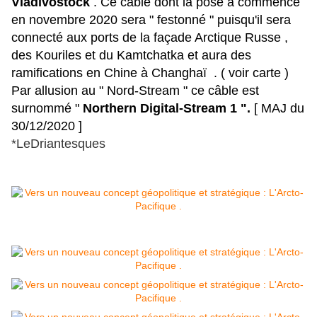
Vladivostock
.
Ce câble dont la pose a commencé
en novembre 2020 sera " festonné " puisqu'il sera
connecté aux ports de la façade Arctique Russe ,
des Kouriles et du Kamtchatka et aura des
ramifications en Chine à Changhaï . ( voir carte )
Par allusion au " Nord-Stream " ce câble est
surnommé "
Northern Digital-Stream 1 ".
[ MAJ du
30/12/2020 ]
*LeDriantesques