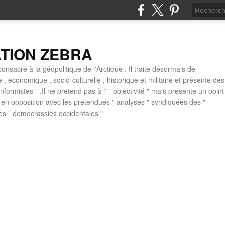
ATION ZEBRA
consacré à la géopolitique de l'Arctique . Il traite désormais de
ue , economique , socio-culturelle , historique et militaire et présente des
formistes " .Il ne pretend pas à l' " objectivité " mais presente un point
 , en opposition avec les pretendues " analyses " syndiquées des "
des " democrassies occidentales "