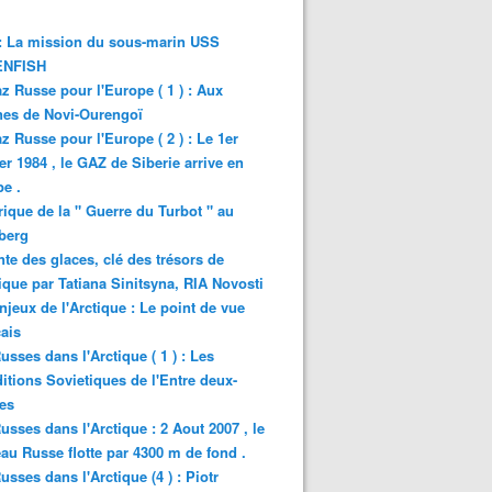
: La mission du sous-marin USS
NFISH
z Russe pour l'Europe ( 1 ) : Aux
nes de Novi-Ourengoï
z Russe pour l'Europe ( 2 ) : Le 1er
er 1984 , le GAZ de Siberie arrive en
e .
rique de la " Guerre du Turbot " au
berg
nte des glaces, clé des trésors de
tique par Tatiana Sinitsyna, RIA Novosti
njeux de l'Arctique : Le point de vue
ais
usses dans l'Arctique ( 1 ) : Les
itions Sovietiques de l'Entre deux-
es
usses dans l'Arctique : 2 Aout 2007 , le
au Russe flotte par 4300 m de fond .
usses dans l'Arctique (4 ) : Piotr