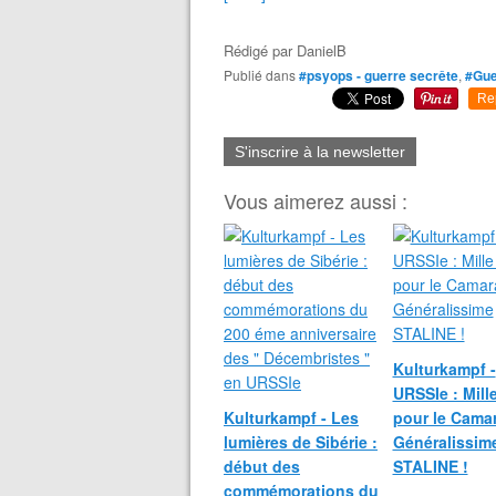
Rédigé par
DanielB
Publié dans
#psyops - guerre secrête
,
#Gue
Re
S'inscrire à la newsletter
Vous aimerez aussi :
Kulturkampf -
URSSIe : Mille
Kulturkampf - Les
pour le Cama
lumières de Sibérie :
Généralissim
début des
STALINE !
commémorations du