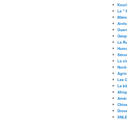
Kouri
Le " 
80éme
Arcto
Guerr
Géopo
La R
Humo
Sécur
La c
Nord
Agric
Les C
La bi
Afriq
Améri
Chin
Drone
SNLE 