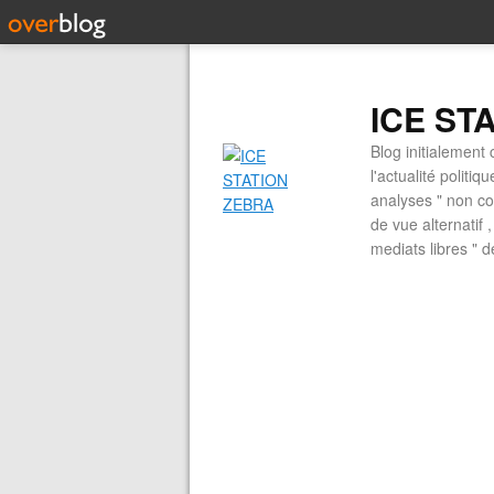
ICE ST
Blog initialement 
l'actualité politiq
analyses " non con
de vue alternatif
mediats libres " 