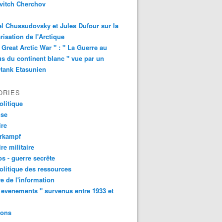
vitch Cherchov
l Chussudovsky et Jules Dufour sur la
arisation de l'Arctique
 Great Arctic War " : " La Guerre au
s du continent blanc " vue par un
-tank Etasunien
ORIES
litique
nse
ire
urkampf
ire militaire
s - guerre secrête
litique des ressources
e de l'information
 evenements " survenus entre 1933 et
ions