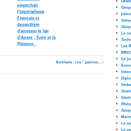
Défe
empêchait
Géopo
l'impérialisme
petro
Français et
Géopo
degaulliste
Géopo
d'annexer le Val
Le co
d'Aoste , Turin et le
Tech
Piémont .
Les R
BRIC
Ce jo
Barkhane : Les " guerres... »
Econ
Inter
Diplo
Verb
Guerr
Géohi
Rhéop
Géopo
Mari
La ca
Le ce