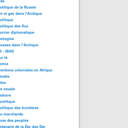
nse
litique de la Russie
le et gaz dans l'Arctique
litique
litique des flux
urrier diplomatique
nologies
usses dans l'Arctique
S - IBAS
ur là
omie
ventions coloniales en Afrique
matie
atim
e navale
stoire
olitique
litique des frontières
ne marchande
use des peuples
ntenaire de la Der des Der