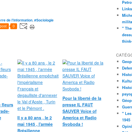
Petro
Links
Miche
rre de l'information
,
#Sociologie
milit
post
0
" The
dessu
think
CATÉG
Geopo
Defe
Histo
Kult
Histo
psyop
Pour la liberté de la
Géopo
 fleurs
presse IL FAUT
Guerr
rade-
SAUVER Voice of
" Les
e
Il y a 80 ans , le 2
America et Radio
1945
mai 1945 , l'armée
Svoboda !
Opin
Brésilienne