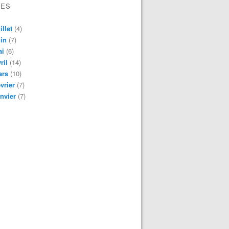
VES
illet
(4)
in
(7)
ai
(6)
ril
(14)
ars
(10)
vrier
(7)
nvier
(7)