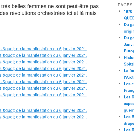
PAGES
 très belles femmes ne sont peut-être pas
1970 
des révolutions orchestrées ici et là mais
QUEE
Du ga
origi
Du ga
Janvi
Europ
Histo
Spitz
La fo
l'Arc
Les e
Franç
Les R
exped
guerr
Les R
drape
Les R