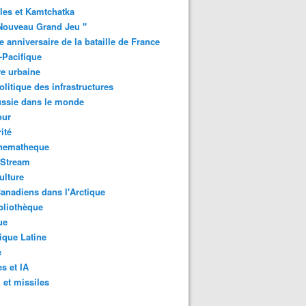
les et Kamtchatka
Nouveau Grand Jeu "
 anniversaire de la bataille de France
-Pacifique
e urbaine
litique des infrastructures
ussie dans le monde
ur
ité
inematheque
-Stream
ulture
anadiens dans l'Arctique
bliothèque
ue
que Latine
e
s et IA
et missiles