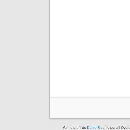
Voir le profil de
DanielB
sur le portail Over