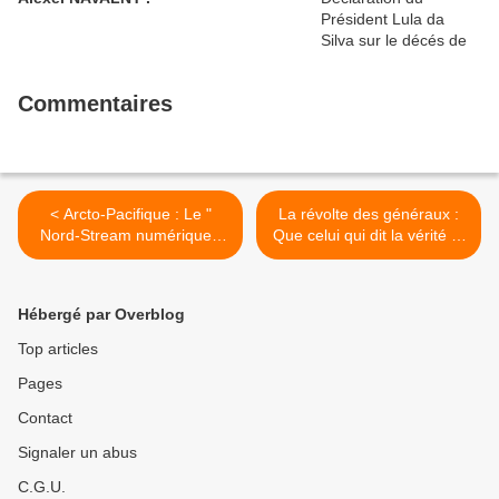
Commentaires
< Arcto-Pacifique : Le "
La révolte des généraux :
Nord-Stream numérique "
Que celui qui dit la vérité ...
sera mis en chantier au
>
début de l'été 2021.
Hébergé par Overblog
Top articles
Pages
Contact
Signaler un abus
C.G.U.