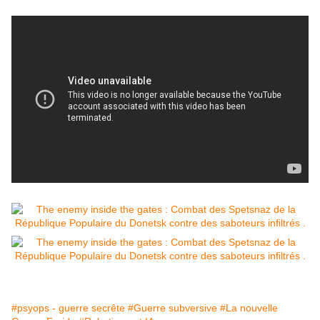
#psyops - guerre secrête
#Guerre subversive
#La nouvelle