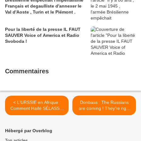
Brésilienne empêchait l'impérialisme
Français et degaulliste d'annexer le
Val d'Aoste , Turin et le Piémont .
Pour la liberté de la presse IL FAUT
SAUVER Voice of America et Radio
Svoboda !
Commentaires
< L'URSSIE en Afrique :
Donbass : The Russians
Comment Haïlé SÉLASSIÉ
are coming ! They're right
fur décoré de l'ordre de
there ! In the heart of
SOUVOROV
Russia ... >
Hébergé par Overblog
Top articles