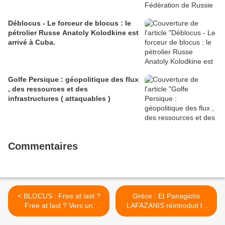
Déblocus - Le forceur de blocus : le
pétrolier Russe Anatoly Kolodkine est
arrivé à Cuba.
Golfe Persique : géopolitique des flux
, des ressources et des
infrastructures ( attaquables )
Commentaires
< BLOCUS : Free at last ?
Grèce : Et Panagiotis
Free at last ? Vers un
LAFAZANIS réintroduit la
déblocage des exportations
lette " Z " qui signifie ... >
de blé en Mer Noire ?