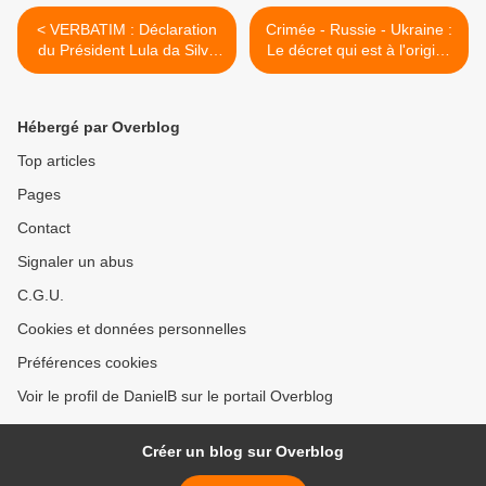
< VERBATIM : Déclaration
Crimée - Russie - Ukraine :
du Président Lula da Silva
Le décret qui est à l'origine
sur le décés de M. Alexei
de la guerre . >
NAVALNY .
Hébergé par Overblog
Top articles
Pages
Contact
Signaler un abus
C.G.U.
Cookies et données personnelles
Préférences cookies
Voir le profil de DanielB sur le portail Overblog
Créer un blog sur Overblog