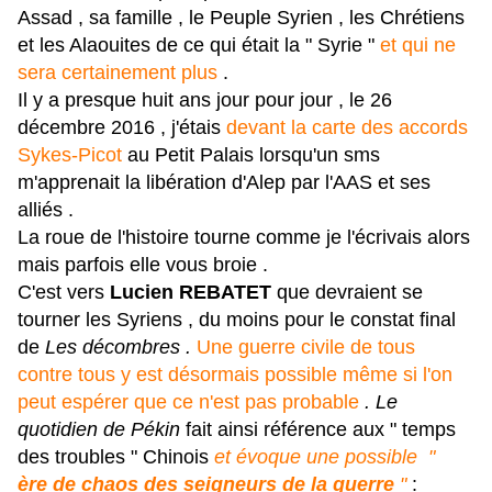
Assad , sa famille , le Peuple Syrien , les Chrétiens
et les Alaouites de ce qui était la " Syrie "
et qui ne
sera certainement plus
.
Il y a presque huit ans jour pour jour , le 26
décembre 2016 , j'étais
devant la carte des accords
Sykes-Picot
au Petit Palais lorsqu'un sms
m'apprenait la libération d'Alep par l'AAS et ses
alliés .
La roue de l'histoire tourne comme je l'écrivais alors
mais parfois elle vous broie .
C'est vers
Lucien REBATET
que devraient se
tourner les Syriens , du moins pour le constat final
de
Les décombres .
Une guerre civile de tous
contre tous y est désormais possible même si l'on
peut espérer que ce n'est pas probable
.
Le
quotidien de Pékin
fait ainsi référence aux " temps
des troubles " Chinois
et évoque une possible "
ère de chaos des seigneurs de la guerre
"
: