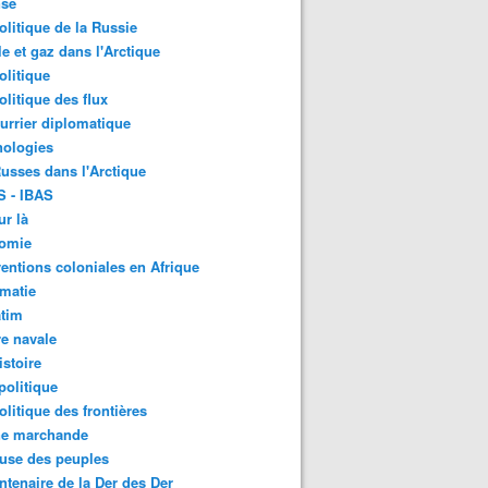
nse
litique de la Russie
le et gaz dans l'Arctique
litique
litique des flux
urrier diplomatique
nologies
usses dans l'Arctique
S - IBAS
ur là
omie
ventions coloniales en Afrique
matie
atim
e navale
stoire
olitique
litique des frontières
ne marchande
use des peuples
ntenaire de la Der des Der