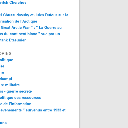
vitch Cherchov
l Chussudovsky et Jules Dufour sur la
arisation de l'Arctique
 Great Arctic War " : " La Guerre au
s du continent blanc " vue par un
-tank Etasunien
ORIES
litique
nse
ire
urkampf
ire militaire
s - guerre secrête
litique des ressources
e de l'information
 evenements " survenus entre 1933 et
ions