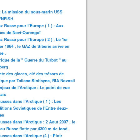
: La mission du sous-marin USS
NFISH
z Russe pour l'Europe ( 1 ) : Aux
nes de Novi-Ourengoï
z Russe pour l'Europe ( 2 ) : Le 1er
er 1984 , le GAZ de Siberie arrive en
e .
rique de la " Guerre du Turbot " au
berg
nte des glaces, clé des trésors de
tique par Tatiana Sinitsyna, RIA Novosti
njeux de l'Arctique : Le point de vue
ais
usses dans l'Arctique ( 1 ) : Les
itions Sovietiques de l'Entre deux-
es
usses dans l'Arctique : 2 Aout 2007 , le
au Russe flotte par 4300 m de fond .
usses dans l'Arctique (4 ) : Piotr