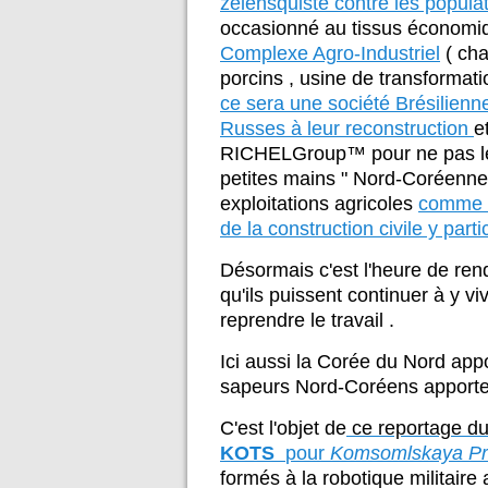
zélensquiste contre les populat
occasionné au tissus économiq
Complexe Agro-Industriel
( cha
porcins , usine de transformation
ce sera une société Brésilienne
Russes à leur reconstruction
e
RICHELGroup™ pour ne pas le
petites mains " Nord-Coréennes
exploitations agricoles
comme d
de la construction civile y parti
Désormais c'est l'heure de ren
qu'ils puissent continuer à y vi
reprendre le travail .
Ici aussi la Corée du Nord app
sapeurs Nord-Coréens apporten
C'est l'objet de
ce reportage du
KOTS
pour
Komsomlskaya P
formés à la robotique militair