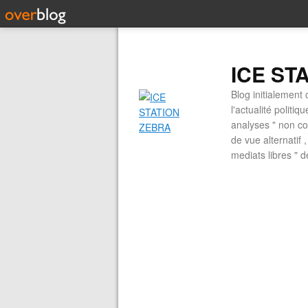
ICE ST
Blog initialement 
l'actualité politiq
analyses " non con
de vue alternatif
mediats libres " 