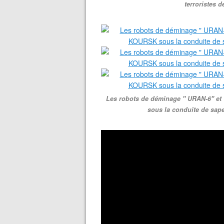
terroristes 
Les robots de déminage " URAN-6" et 
sous la conduite de sap