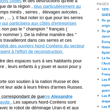
ions civiles
et des destructions qu'elle a
PAGES
ue de la région ,
plus particulièrement au
1970 
mps minés , serres , élevages avicoles ,
QUEE
 , ... ). Il faut noter ici que pour les serres
Du ga
 qui participera aux côtés d'entreprises
origi
t non pas le " champion " français (
Du ga
 nommer ). De la même manière des "
Janvi
 travailleront dans ces serres et ces
Europ
éjà des ouvriers Nord-Coréens du secteur
Histo
cipent à l'effort de reconstruction.
Spitz
La fo
dre des espaces surs à ses habitants pour
l'Arc
vre , leurs enfants à y jouer et aussi pour y
Les e
Franç
Les R
orte son soutien à la nation Russe et des
exped
t leur aide à leurs frères d'armes Russes.
guerr
Les R
 correspondant de gue
rre
Alexandre
drape
ravda
.
Les sapeurs Nord-Coréens sont
Les R
e avec le robot de déminage Uran-6 et aux