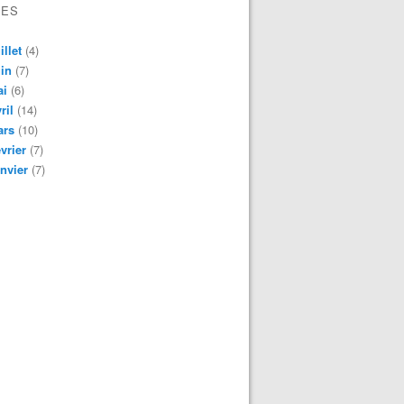
VES
illet
(4)
in
(7)
ai
(6)
ril
(14)
ars
(10)
vrier
(7)
nvier
(7)