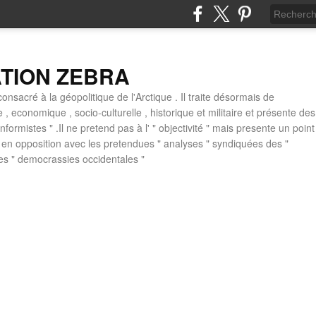
ATION ZEBRA
consacré à la géopolitique de l'Arctique . Il traite désormais de
ue , economique , socio-culturelle , historique et militaire et présente des
formistes " .Il ne pretend pas à l' " objectivité " mais presente un point
 , en opposition avec les pretendues " analyses " syndiquées des "
des " democrassies occidentales "