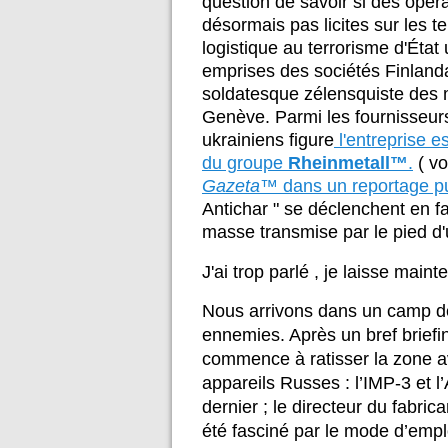
question de savoir si des opéra
désormais pas licites sur les te
logistique au terrorisme d'État
emprises des sociétés Finlanda
soldatesque zélensquiste des m
Genève. Parmi les fournisseurs 
ukrainiens figure
l'entreprise 
du groupe
Rheinmetall™
.
( vo
Gazeta™
dans un reportage p
Antichar " se déclenchent en fa
masse transmise par le pied d'
J'ai trop parlé , je laisse main
Nous arrivons dans un camp de 
ennemies. Après un bref brief
commence à ratisser la zone a
appareils Russes : l’IMP-3 et 
dernier ; le directeur du fabric
été fasciné par le mode d’emp