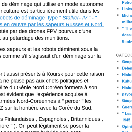
Petro
t de déminage qui utilise en mode autonome
Links
iculture est particulièrement utile dans les
Miche
robots de déminage type "
Stalker- IV
" - "
milit
is en œuvre par les sapeurs Russes et Nord-
" The
stés par des drones FPV pourvus d'une
dessu
t au pétardage des munitions.
think
les sapeurs et les robots déminent sous la
CATÉG
s comme s'il s'agissait d'un déminage sur la
Geopo
Defe
 aussi présents à Koursk pour cette raison
Histo
la ne plaise pas aux chefs politiques et
Kult
 élite du Génie Nord-Coréen formera à son
Histo
psyop
st évident que l'expérience acquise à
Géopo
armées Nord-Coréennes à " percer " les
Guerr
 sur la frontière avec la Corée du Sud.
" Les
 Finlandaises , Espagnoles , Britanniques ,
1945
ore " ). On peut légitiment se poser la
Opin