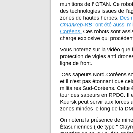
munitions de l' OTAN. Ce robo
des technologies issues de l'agr
zones de hautes herbes
. Des 
Сталкер-ИВ
"ont été aussi m
Coréens.
Ces robots sont assi
charge explosive qui procèden
Vous noterez sur la vidéo que 
protection de vigies anti-drone
ligne de front.
Ces sapeurs Nord-Coréens sont
et il n'est pas étonnant que ce
militaires Sud-Coréens. Cette
tour des sapeurs en RPDC. Il e
Koursk peut servir aux forces 
zones minées le long de la DMZ
On notera la présence de mines
Étasuniennes ( de type " Claym