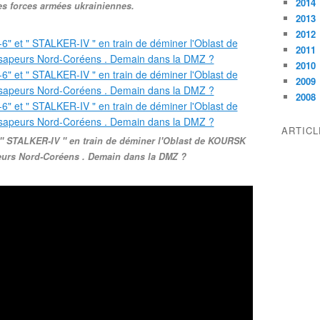
2014
des forces armées ukrainiennes.
2013
2012
2011
2010
2009
2008
ARTIC
" STALKER-IV " en train de déminer l'Oblast de KOURSK
eurs Nord-Coréens . Demain dans la DMZ ?