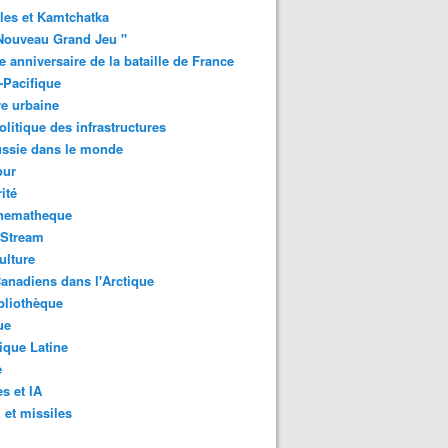
les et Kamtchatka
Nouveau Grand Jeu "
 anniversaire de la bataille de France
-Pacifique
e urbaine
litique des infrastructures
ussie dans le monde
ur
ité
inematheque
-Stream
ulture
anadiens dans l'Arctique
bliothèque
ue
que Latine
e
s et IA
et missiles