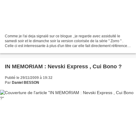
Comme je l'ai deja signalé sur ce blogue , je regarde avec assiduité le
samedi soir et le dimanche soir la version colorisée de la série " Zorro " .
Celle ci est interressante à plus d'un titre car elle fait directement référence à
la géopolitique de...
IN MEMORIAM : Nevski Express , Cui Bono ?
Publié le 29/11/2009 à 19:32
Par
Daniel BESSON