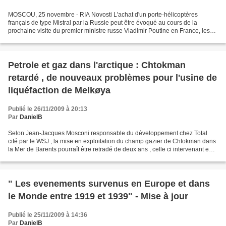
MOSCOU, 25 novembre - RIA Novosti L'achat d'un porte-hélicoptères
français de type Mistral par la Russie peut être évoqué au cours de la
prochaine visite du premier ministre russe Vladimir Poutine en France, les
26 et 27 novembre, a annoncé mercredi Iouri...
Petrole et gaz dans l'arctique : Chtokman
retardé , de nouveaux problèmes pour l'usine de
liquéfaction de Melkøya
Publié le 26/11/2009 à 20:13
Par
DanielB
Selon Jean-Jacques Mosconi responsable du développement chez Total
cité par le WSJ , la mise en exploitation du champ gazier de Chtokman dans
la Mer de Barents pourraît être retradé de deux ans , celle ci intervenant en
2015 pour l'expotation via gazoduc...
" Les evenements survenus en Europe et dans
le Monde entre 1919 et 1939" - Mise à jour
Publié le 25/11/2009 à 14:36
Par
DanielB