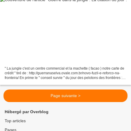
" La jungle c'est un centre commercial et la machette ( facao ) notre carte de
crédit " tiré de : http://guerranaselva.ovale.com.br/novo-fuzil-e-reforco-na-
fronteira/ En prime le " conseil survie " du jour des pelotons des frontières :
Pour reconnaître...
Page suivante >
Hébergé par Overblog
Top articles
Pages