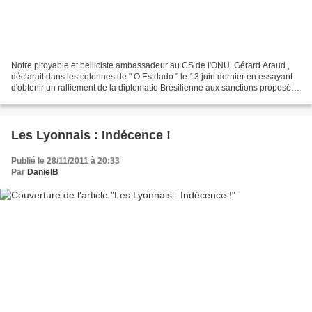
Notre pitoyable et belliciste ambassadeur au CS de l'ONU ,Gérard Araud ,
déclarait dans les colonnes de " O Estdado " le 13 juin dernier en essayant
d'obtenir un ralliement de la diplomatie Brésilienne aux sanctions proposées
par la France et un groupe...
Les Lyonnais : Indécence !
Publié le 28/11/2011 à 20:33
Par
DanielB