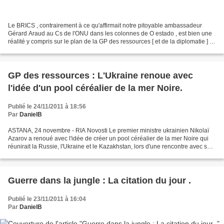
Le BRICS , contrairement à ce qu'affirmait notre pitoyable ambassadeur
Gérard Araud au Cs de l'ONU dans les colonnes de O estado , est bien une
réalité y compris sur le plan de la GP des ressources [ et de la diplomatie ] .
Comme cela avait été annoncé...
GP des ressources : L'Ukraine renoue avec
l'idée d'un pool céréalier de la mer Noire.
Publié le 24/11/2011 à 18:56
Par
DanielB
ASTANA, 24 novembre - RIA Novosti Le premier ministre ukrainien Nikolaï
Azarov a renoué avec l'idée de créer un pool céréalier de la mer Noire qui
réunirait la Russie, l'Ukraine et le Kazakhstan, lors d'une rencontre avec son
homologue kazakh Karim Massimov...
Guerre dans la jungle : La citation du jour .
Publié le 23/11/2011 à 16:04
Par
DanielB