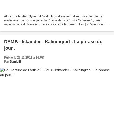
Alors que le MAE Syrien M .Walid Mouallem vient d'annoncer le rôle de
médiateur que pourrait jouer la Russie dans la " crise Syrienne " , deux
aspects de la diplomatie Russe vis à vis de la Syrie : .[ lien ] - L'annonce de
l'arrivée au printemps d'une...
DAMB - Iskander - Kaliningrad : La phrase du
jour .
Publié le 26/11/2011 à 16:08
Par
DanielB