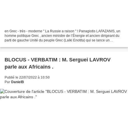
en Grec - très - moderne " La Russie a raison " ! Panagiotis LAFAZANIS, un
homme politique Grec , ancien ministre de l’Énergie et ancien dirigeant du
parti de gauche Unité du peuple Grec (Laïki Enotita) qui se lance un
nouveau mouvement, a présenté une...
BLOCUS - VERBATIM : M. Serguei LAVROV
parle aux Africains .
Publié le 22/07/2022 à 10:50
Par
DanielB