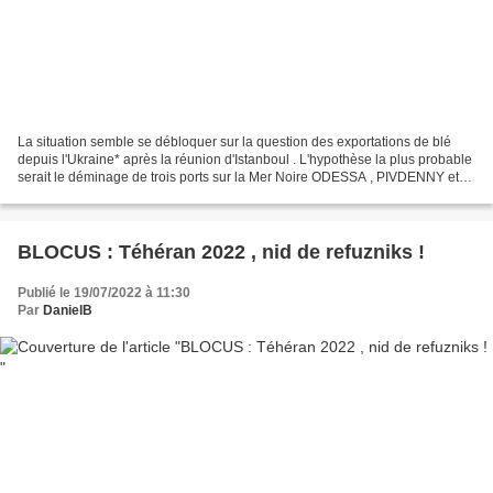
La situation semble se débloquer sur la question des exportations de blé
depuis l'Ukraine* après la réunion d'Istanboul . L'hypothèse la plus probable
serait le déminage de trois ports sur la Mer Noire ODESSA , PIVDENNY et
TCHONOMORSK - pas des façades...
BLOCUS : Téhéran 2022 , nid de refuzniks !
Publié le 19/07/2022 à 11:30
Par
DanielB