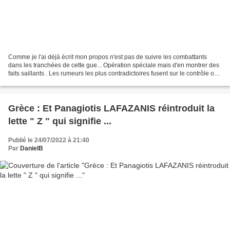
Comme je l'ai déjà écrit mon propos n'est pas de suivre les combattants
dans les tranchées de cette gue... Opération spéciale mais d'en montrer des
faits saillants . Les rumeurs les plus contradictoires fusent sur le contrôle ou
non par les " forces Alliées...
Grèce : Et Panagiotis LAFAZANIS réintroduit la
lette " Z " qui signifie ...
Publié le 24/07/2022 à 21:40
Par
DanielB