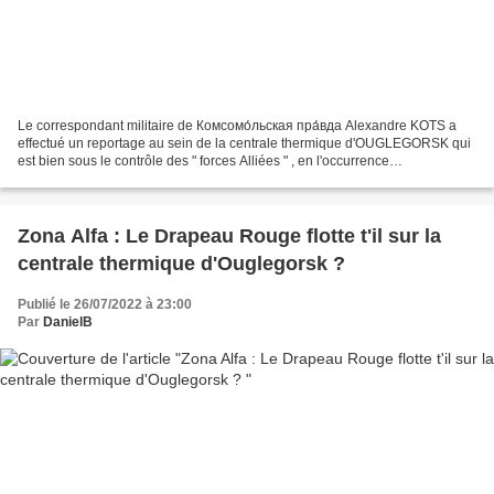
Le correspondant militaire de Комсомо́льская пра́вда Alexandre KOTS a
effectué un reportage au sein de la centrale thermique d'OUGLEGORSK qui
est bien sous le contrôle des " forces Alliées " , en l'occurrence
essentiellement des combattants de la société...
Zona Alfa : Le Drapeau Rouge flotte t'il sur la
centrale thermique d'Ouglegorsk ?
Publié le 26/07/2022 à 23:00
Par
DanielB