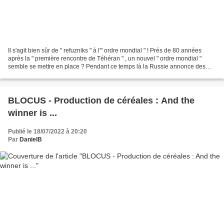
Il s'agit bien sûr de " refuzniks " à l'" ordre mondial " ! Prés de 80 années
après la " première rencontre de Téhéran " , un nouvel " ordre mondial "
semble se mettre en place ? Pendant ce temps là la Russie annonce des
prévision record d'exportations...
BLOCUS - Production de céréales : And the
winner is ...
Publié le 18/07/2022 à 20:20
Par
DanielB