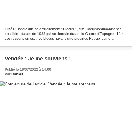
Ciné+ Classic diffuse actuellement " Blocus " , film - lacrymohumanisant au
possible - datant de 1938 qui se déroule durant la Guerre d'Espagne . L'un
des ressorts en est ...Le blocus naval d'une province Républicaine
Espagnole . On pleurera bien sûr...
Vendée : Je me souviens !
Publié le 16/07/2022 à 14:00
Par
DanielB