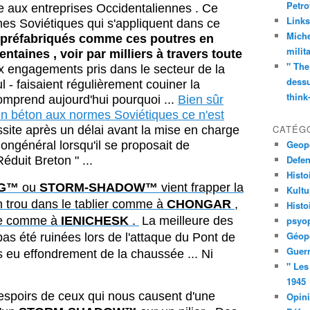
Petro
e aux entreprises Occidentaliennes . Ce
Links
mes Soviétiques qui s'appliquent dans ce
Miche
 préfabriqués comme ces poutres en
milit
ntaines , voir par milliers à travers toute
" The
ux engagements pris dans le secteur de la
dessu
ul - faisaient régulièrement couiner la
think
omprend aujourd'hui pourquoi ...
Bien sûr
e en béton aux normes Soviétiques ce n'est
CATÉG
site après un délai avant la mise en charge
Geopo
Mongénéral lorsqu'il se proposait de
Defe
éduit Breton " ...
Histo
EG™
ou
STORM-SHADOW™
vient frapper la
Kult
un trou dans le tablier comme à
CHONGAR
,
Histo
rive comme à
IENICHESK
.
La meilleure des
psyop
Géopo
as été ruinées lors de l'attaque du Pont de
Guerr
 eu effondrement de la chaussée ... Ni
" Les
!
1945
les espoirs de ceux qui nous causent d'une
Opin