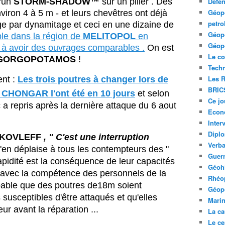
'un
STORM-SHADOW™
sur un pilier . Des
Défe
Géopo
viron 4 à 5 m - et leurs chevêtres ont déjà
petro
ge par dynamitage et ceci en une dizaine de
Géopo
ple dans la région de
MELITOPOL
en
Géopo
 à avoir des ouvrages comparables .
On est
Le co
e GORGOPOTAMOS
!
Tech
Les R
nt :
Les trois poutres à changer lors de
BRIC
e CHONGAR l'ont été en 10 jours
et selon
Ce jo
c a repris après la dernière attaque du 6 aout
Econ
Inter
Diplo
AKOVLEFF
, " C'est une interruption
Verb
N'en déplaise à tous les contempteurs des "
Guerr
rapidité est la conséquence de leur capacités
Géohi
n avec la compétence des personnels de la
Rhéop
probable que des poutres de18m soient
Géopo
susceptibles d'être attaqués et qu'elles
Mari
ur avant la réparation ...
La ca
Le ce