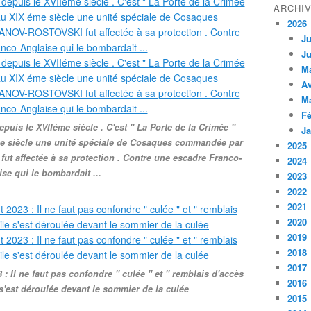
ARCHI
2026
Ju
Ju
M
Av
M
Fé
puis le XVIIéme siècle . C'est " La Porte de la Crimée "
Ja
me siècle une unité spéciale de Cosaques commandée par
2025
t affectée à sa protection . Contre une escadre Franco-
2024
se qui le bombardait ...
2023
2022
2021
2020
2019
2018
2017
: Il ne faut pas confondre " culée " et " remblais d'accès
2016
 s'est déroulée devant le sommier de la culée
2015