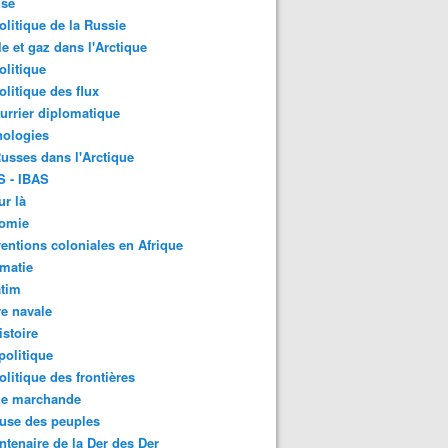
nse
litique de la Russie
le et gaz dans l'Arctique
litique
litique des flux
urrier diplomatique
nologies
usses dans l'Arctique
S - IBAS
ur là
omie
ventions coloniales en Afrique
matie
atim
e navale
stoire
olitique
litique des frontières
ne marchande
use des peuples
ntenaire de la Der des Der