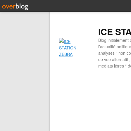
ICE ST
Blog initialement 
l'actualité politiq
analyses " non con
de vue alternatif
mediats libres " 