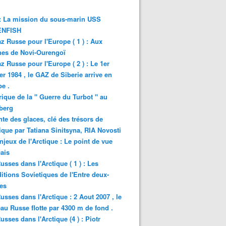
: La mission du sous-marin USS
NFISH
z Russe pour l'Europe ( 1 ) : Aux
nes de Novi-Ourengoï
z Russe pour l'Europe ( 2 ) : Le 1er
er 1984 , le GAZ de Siberie arrive en
e .
rique de la " Guerre du Turbot " au
berg
nte des glaces, clé des trésors de
tique par Tatiana Sinitsyna, RIA Novosti
njeux de l'Arctique : Le point de vue
ais
usses dans l'Arctique ( 1 ) : Les
itions Sovietiques de l'Entre deux-
es
usses dans l'Arctique : 2 Aout 2007 , le
au Russe flotte par 4300 m de fond .
usses dans l'Arctique (4 ) : Piotr