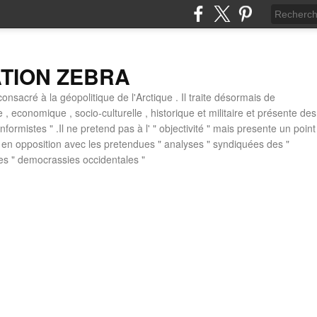
ATION ZEBRA
consacré à la géopolitique de l'Arctique . Il traite désormais de
ue , economique , socio-culturelle , historique et militaire et présente des
formistes " .Il ne pretend pas à l' " objectivité " mais presente un point
 , en opposition avec les pretendues " analyses " syndiquées des "
des " democrassies occidentales "