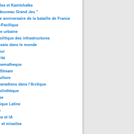
les et Kamtchatka
Nouveau Grand Jeu "
 anniversaire de la bataille de France
-Pacifique
e urbaine
litique des infrastructures
ussie dans le monde
ur
ité
inematheque
-Stream
ulture
anadiens dans l'Arctique
bliothèque
ue
que Latine
e
s et IA
et missiles