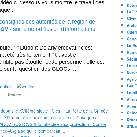
vidéo ci-dessous vous montre le travail des
Kouri
aque .
Le " 
80éme
 consignes des autorités de la région de
Arcto
KOV
- sur la non-diffusion d'informations
Guerr
Géopo
La R
ibuteur " Dupont Delarivièreqvaï " c'est
Humo
a été très fortement " travestie "
Sécur
semble pas étouffer cette personne , elle est
La c
e sur la question des GLOCs ..
Nord
Agric
Les C
La bi
Vanitas ...
Afriq
Améri
Chin
Drone
SNLE 