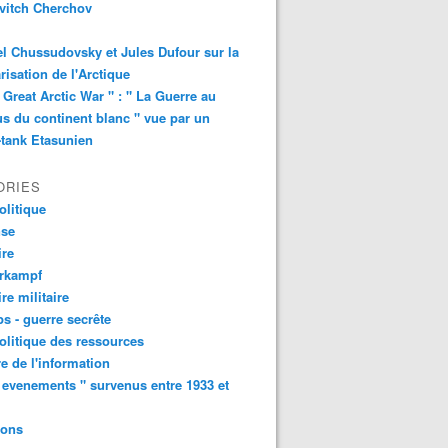
vitch Cherchov
l Chussudovsky et Jules Dufour sur la
arisation de l'Arctique
 Great Arctic War " : " La Guerre au
s du continent blanc " vue par un
-tank Etasunien
ORIES
litique
nse
ire
urkampf
ire militaire
s - guerre secrête
litique des ressources
e de l'information
 evenements " survenus entre 1933 et
ions