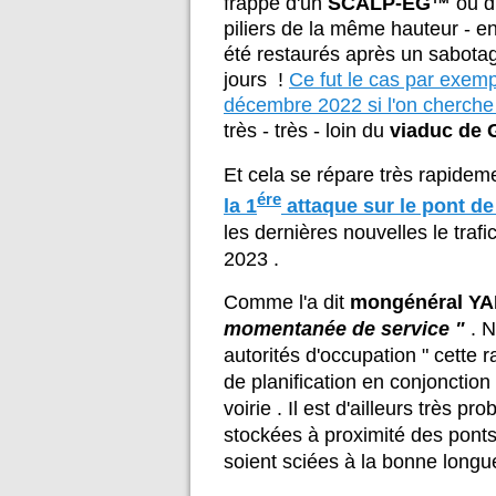
frappe d'un
SCALP-EG™
ou d
piliers de la même hauteur - en
été restaurés après un sabota
jours !
Ce fut le cas par exem
décembre 2022 si l'on cherche
très - très - loin du
viaduc d
Et cela se répare très rapideme
ére
la 1
attaque sur le pont d
les dernières nouvelles le trafi
2023 .
Comme l'a dit
mongénéral Y
momentanée de service "
. 
autorités d'occupation " cette 
de planification en conjonctio
voirie . Il est d'ailleurs très 
stockées à proximité des ponts 
soient sciées à la bonne longue