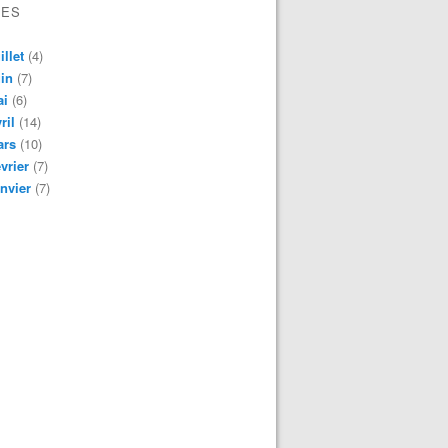
VES
illet
(4)
in
(7)
ai
(6)
ril
(14)
ars
(10)
vrier
(7)
nvier
(7)