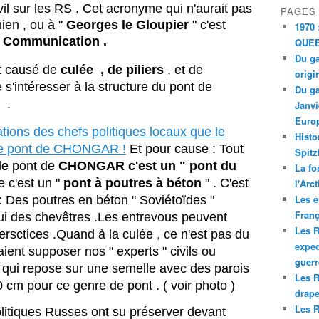
il sur les RS . Cet acronyme qui n'aurait pas
PAGES
chien , ou à "
Georges le Gloupier
" c'est
1970 
 Communication .
QUEE
Du ga
t causé de
culée , de piliers
, et de
origi
s'intéresser à la structure du pont de
Du ga
.
Janvi
Europ
tions des chefs politiques locaux que le
Histo
r le pont de CHONGAR !
Et pour cause : Tout
Spitz
le pont de
CHONGAR c'est un
" pont du
La fo
e c'est un "
pont à poutres à béton
" . C'est
l'Arc
Les e
e : Des poutres en béton " Soviétoïdes "
Franç
ui des chevêtres .Les entrevous peuvent
Les R
tersctices .Quand à la
culée
,
ce n'est pas du
exped
ient supposer nos " experts " civils ou
guerr
on qui repose sur une semelle avec des parois
Les R
 cm pour ce genre de pont . ( voir photo )
drape
Les R
 politiques Russes ont su préserver devant