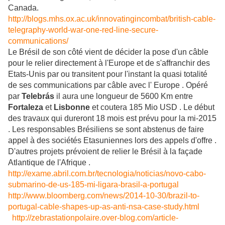
Canada.
http://blogs.mhs.ox.ac.uk/innovatingincombat/british-cable-
telegraphy-world-war-one-red-line-secure-
communications/
Le Brésil de son côté vient de décider la pose d'un câble
pour le relier directement à l'Europe et de s'affranchir des
Etats-Unis par ou transitent pour l'instant la quasi totalité
de ses communications par câble avec l' Europe . Opéré
par
Telebrás
il aura une longueur de 5600 Km entre
Fortaleza
et
Lisbonne
et coutera 185 Mio USD . Le début
des travaux qui dureront 18 mois est prévu pour la mi-2015
. Les responsables Brésiliens se sont abstenus de faire
appel à des sociétés Etasuniennes lors des appels d'offre .
D'autres projets prévoient de relier le Brésil à la façade
Atlantique de l'Afrique .
http://exame.abril.com.br/tecnologia/noticias/novo-cabo-
submarino-de-us-185-mi-ligara-brasil-a-portugal
http://www.bloomberg.com/news/2014-10-30/brazil-to-
portugal-cable-shapes-up-as-anti-nsa-case-study.html
http://zebrastationpolaire.over-blog.com/article-