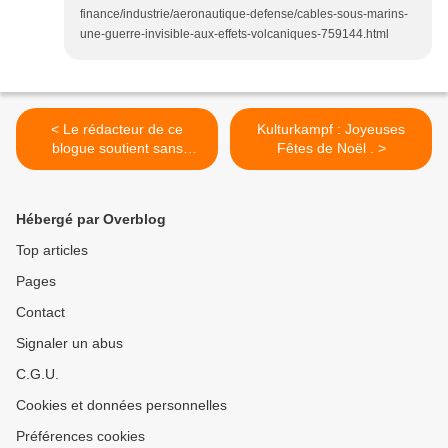
finance/industrie/aeronautique-defense/cables-sous-marins-
une-guerre-invisible-aux-effets-volcaniques-759144.html
< Le rédacteur de ce
Kulturkampf : Joyeuses
blogue soutient sans
Fêtes de Noël . >
réserves Eric Zemmour .
Hébergé par Overblog
Top articles
Pages
Contact
Signaler un abus
C.G.U.
Cookies et données personnelles
Préférences cookies