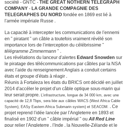
société - GNTC -
THE GREAT NOTHERN TELEGRAPH
COMPANY
-
LA GRANDE COMPAGNIE DES
TELEGRAPHES DU NORD
fondée en 1869 est lié à
l'armée impériale Russe .
La capacité à intercepter les communications de l'ennemi
en " piratant " un câble a toutefois vraiment révélé son
importance lors de l'interception du célébrissime "
télégramme Zimmermann
" .
Les révélations du lanceur d'alertes
Edward Snowden
sur
le piratage des télécommunications par câbles par la NSA
avec l'aide du renseignement Anglais a conduit certains
états et groupe d'états à réagir .
Réunis à Fortaleza les états du BRICS ont décidé en juillet
2014 d'accéler le projet d'un câble optique sous-marin qui
leur serait propre.
L’infrastructure, longue de 34 000 km, avec une
capacité de 12,8 Tbps, sera liée aux câbles WACS (West Africa Cable
. Ce
System), EASy Eastern Africa Submarin system) et SEACOM.
projet reprend l'idée lancée par l'Angleterre en 1893 et
finalisé en 1902 d'un " câble impérial " ou
All Red Line
pour relier l'Angleterre , l'Inde , la Nouvelle-Zélande et le