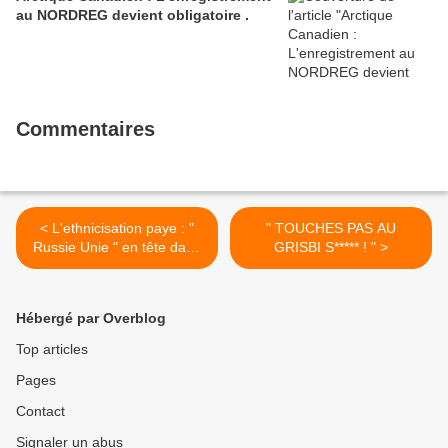
au NORDREG devient obligatoire .
Commentaires
< L'ethnicisation paye : "
" TOUCHES PAS AU
Russie Unie " en tête dans
GRISBI S***** ! " >
les régions du Nord .
Hébergé par Overblog
Top articles
Pages
Contact
Signaler un abus