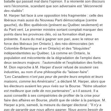
bataille qui passait mal dans l'opinion. Il a réorienté son discours
vers l'économie, scandant que son adversaire est
"déconnecté
des réalités".
M. Harper fait face à une opposition très fragmentée : celle des
libéraux mais aussi du Nouveau Parti démocratique (centre
gauche), du Bloc québécois (présent au Québec seulement) et
du Parti vert. Le premier ministre sortant comptait marquer des
points dans les provinces clés, où sa formation était peu
présente. Il aura du mal à gagner son pari, avec le retour en
force des libéraux (en Ontario ), des néo-démocrates (en
Colombie-Britannique et en Ontario) et des "bloquistes"
indépendantistes au Québec. Là comme en Ontario, la
population est mécontente de la dégradation de l'emploi dans
deux secteurs majeurs : l'automobile et l'exploitation des forêts.
M. Dion reproche à M. Harper d'avoir refusé de soutenir ces
industries, au nom d'une philosophie du "laisser-faire".
"Les Canadiens n'ont pas peur de perdre leurs emplois et leurs
maisons, comme les Américains"
, a déclaré M. Harper, alors que
les électeurs avaient les yeux rivés sur la Bourse.
"Notre situation
est meilleure que celle de nos partenaires"
, a-t-il assuré. Il a
aussi conseillé à ses compatriotes de profiter de la crise pour
faire des affaires en Bourse, plutôt que de céder à la panique. M.
Harper a pris, samedi, la mesure du danger électoral :
"Il n'y a
pas de garantie que nous allons gagner. Nous avons besoin de