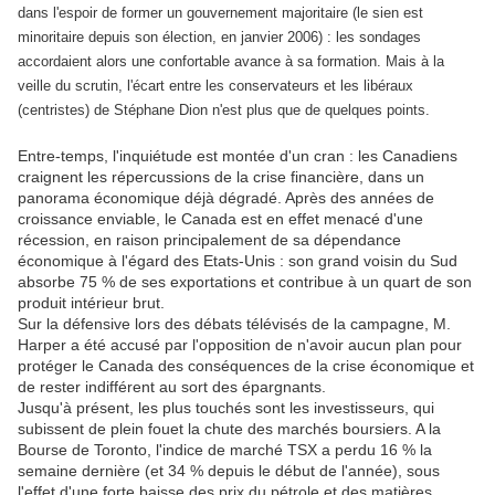
dans l'espoir de former un gouvernement majoritaire (le sien est
minoritaire depuis son élection, en janvier 2006) : les sondages
accordaient alors une confortable avance à sa formation. Mais à la
veille du scrutin, l'écart entre les conservateurs et les libéraux
(centristes) de Stéphane Dion n'est plus que de quelques points.
Entre-temps, l'inquiétude est montée d'un cran : les Canadiens
craignent les répercussions de la crise financière, dans un
panorama économique déjà dégradé. Après des années de
croissance enviable, le Canada est en effet menacé d'une
récession, en raison principalement de sa dépendance
économique à l'égard des Etats-Unis : son grand voisin du Sud
absorbe 75 % de ses exportations et contribue à un quart de son
produit intérieur brut.
Sur la défensive lors des débats télévisés de la campagne, M.
Harper a été accusé par l'opposition de n'avoir aucun plan pour
protéger le Canada des conséquences de la crise économique et
de rester indifférent au sort des épargnants.
Jusqu'à présent, les plus touchés sont les investisseurs, qui
subissent de plein fouet la chute des marchés boursiers. A la
Bourse de Toronto, l'indice de marché TSX a perdu 16 % la
semaine dernière (et 34 % depuis le début de l'année), sous
l'effet d'une forte baisse des prix du pétrole et des matières