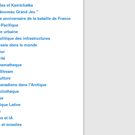
les et Kamtchatka
Nouveau Grand Jeu "
 anniversaire de la bataille de France
-Pacifique
e urbaine
litique des infrastructures
ussie dans le monde
ur
ité
inematheque
-Stream
ulture
anadiens dans l'Arctique
bliothèque
ue
que Latine
e
s et IA
et missiles