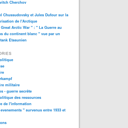
vitch Cherchov
l Chussudovsky et Jules Dufour sur la
arisation de l'Arctique
 Great Arctic War " : " La Guerre au
s du continent blanc " vue par un
-tank Etasunien
ORIES
litique
nse
ire
urkampf
ire militaire
s - guerre secrête
litique des ressources
e de l'information
 evenements " survenus entre 1933 et
ions