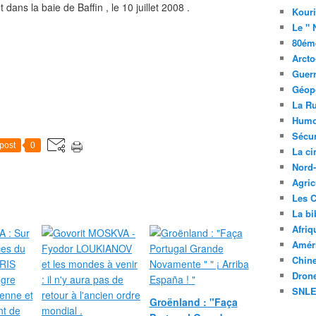
Kouri
Le " 
80éme
Arcto
Guerr
Géopo
La R
Humo
Sécur
post
0
La c
Nord
Agric
Les C
La bi
Afriq
Améri
Chin
Drone
SNLE 
Groënland : "Faça