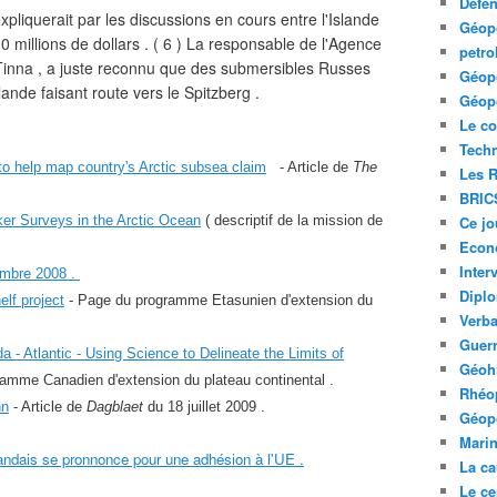
Défe
xpliquerait par les discussions en cours entre l'Islande
Géopo
500 millions de dollars . ( 6 ) La responsable de l'Agence
petro
 Tinna , a juste reconnu que des submersibles Russes
Géopo
lande faisant route vers le Spitzberg .
Géopo
Le co
Tech
to help map country's Arctic subsea claim
- Article de
The
Les R
BRIC
ker Surveys in the Arctic Ocean
( descriptif de la mission de
Ce jo
Econ
Inter
embre 2008 .
Diplo
lf project
- Page du programme Etasunien d'extension du
Verb
Guerr
 - Atlantic - Using Science to Delineate the Limits of
Géohi
amme Canadien d'extension du plateau continental .
Rhéop
nn
- Article de
Dagblaet
du 18 juillet 2009 .
Géopo
Mari
andais se pronnonce pour une adhésion à l'UE .
La ca
Le ce