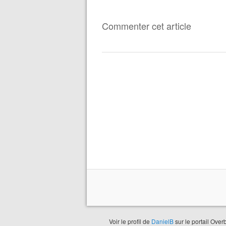
Commenter cet article
Voir le profil de
DanielB
sur le portail Over