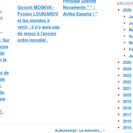
Portugal Grande
ARCHI
Govorit MOSKVA -
Novamente " " ¡
2026
Fyodor LOUKIANOV
Arriba España ! "
Ju
et les mondes à
Ju
venir : il n'y aura pas
M
de retour à l'ancien
Av
: Sur
ordre mondial .
M
nces
Fé
 de
Ja
r la
2025
2024
et de
2023
 de
2022
.
2021
 du
2020
ura
2019
2018
 .
2017
2016
2015
Kulturkampf : La mémoire... »