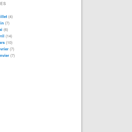
VES
illet
(4)
in
(7)
ai
(6)
ril
(14)
ars
(10)
vrier
(7)
nvier
(7)