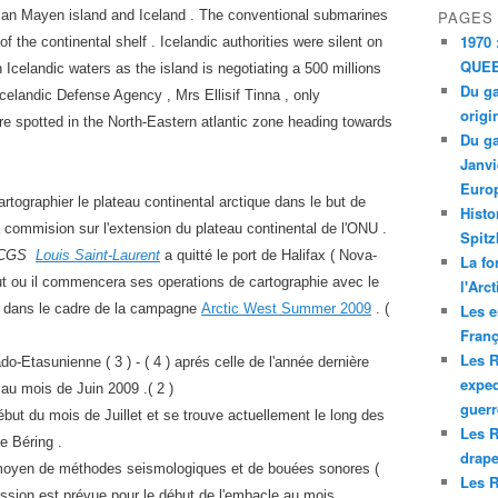
 Jan Mayen island and Iceland . The conventional submarines
PAGES
1970 
 the continental shelf . Icelandic authorities were silent on
QUEE
Icelandic waters as the island is negotiating a 500 millions
Du ga
elandic Defense Agency , Mrs Ellisif Tinna , only
origi
 spotted in the North-Eastern atlantic zone heading towards
Du ga
Janvi
Europ
artographier le plateau continental arctique dans le but de
Histo
 commision sur l'extension du plateau continental de l'ONU .
Spitz
CGS
Louis Saint-Laurent
a quitté le port de Halifax ( Nova-
La fo
ut ou il commencera ses operations de cartographie avec le
l'Arc
) dans le cadre de la campagne
Arctic West Summer 2009
. (
Les e
Franç
Les R
Etasunienne ( 3 ) - ( 4 ) aprés celle de l'année dernière
exped
 au mois de Juin 2009 .( 2 )
guerr
but du mois de Juillet et se trouve actuellement le long des
Les R
e Béring .
drape
u moyen de méthodes seismologiques et de bouées sonores (
Les R
 mission est prévue pour le début de l'embacle au mois