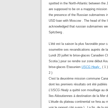
spotted in the North-Atlantic between the
are supposed to be on a mapping mission of
the presence of the Russian submarines in 
USD loan with Moscow . The head of the Ic
acknowledged that russian submarines were
Spitzberg .
L'été est la saison la plus favorable pour c
soumettre ses revandications auprés de la
Lundi 20 juillet le brise-glaces Canadien
C
Scotia ) pour se rendre sur zone début Ao
brise-glaces Etasunien
USCG Healy
.
( 1 
2 )
C'est la deuxième mission commune Canado-
dont les premiers résultats ont été publiés
L'USCG Healy
a quitté son mouillage au dé
îles Aléoutiennes à destination de la Mer d
L'étude du plateau continental se fera a
voir le rapport cité supra ) . La fin de la