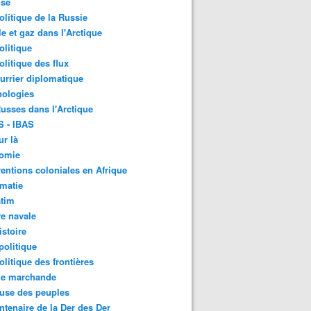
nse
litique de la Russie
le et gaz dans l'Arctique
litique
litique des flux
urrier diplomatique
nologies
usses dans l'Arctique
S - IBAS
ur là
omie
ventions coloniales en Afrique
matie
atim
e navale
stoire
olitique
litique des frontières
ne marchande
use des peuples
ntenaire de la Der des Der