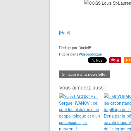
[Haut]
Rédigé par
DanielB
Publié dans
#Geopolitique
Re
S'inscrire à la newsletter
Vous aimerez aussi :