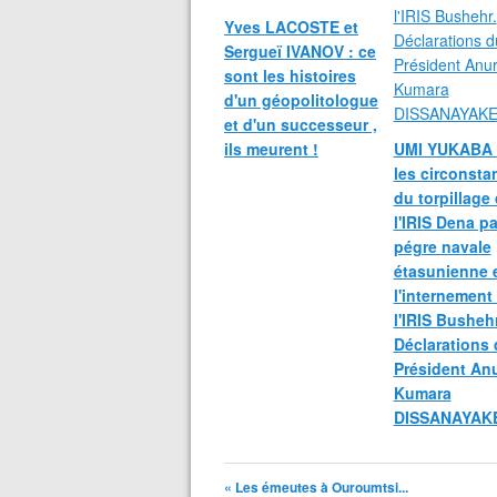
Yves LACOSTE et
Sergueï IVANOV : ce
sont les histoires
d'un géopolitologue
et d'un successeur ,
ils meurent !
UMI YUKABA 
les circonsta
du torpillage
l'IRIS Dena pa
pégre navale
étasunienne 
l'internement
l'IRIS Bushehr
Déclarations
Président An
Kumara
DISSANAYAKE
« Les émeutes à Ouroumtsi...