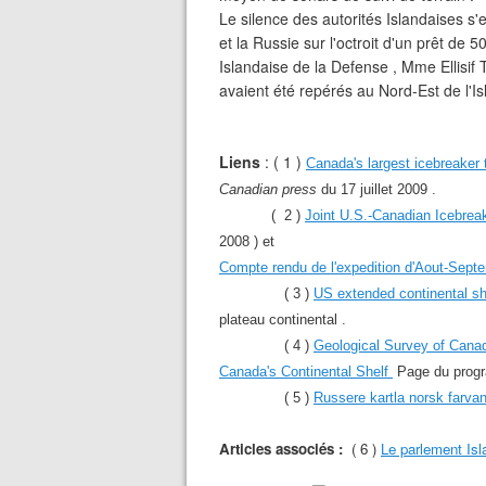
Le silence des autorités Islandaises s'e
et la Russie sur l'octroit d'un prêt de 
Islandaise de la Defense , Mme Ellisif
avaient été repérés au Nord-Est de l'Is
Liens
: ( 1 )
Canada's largest icebreaker 
Canadian press
du 17 juillet 2009 .
( 2 )
Joint U.S.-Canadian Icebrea
2008 ) et
Compte rendu de l'expedition d'Aout-Sept
( 3 )
US extended continental she
plateau continental .
( 4 )
Geological Survey of Canada
Canada's Continental Shelf
Page du progr
( 5 )
Russere kartla norsk farva
Articles associés :
( 6 )
Le parlement Isl