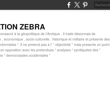
ATION ZEBRA
consacré à la géopolitique de l'Arctique . Il traite désormais de
ue , economique , socio-culturelle , historique et militaire et présente des
formistes " .Il ne pretend pas à l' " objectivité " mais presente un point
 , en opposition avec les pretendues " analyses " syndiquées des "
des " democrassies occidentales "