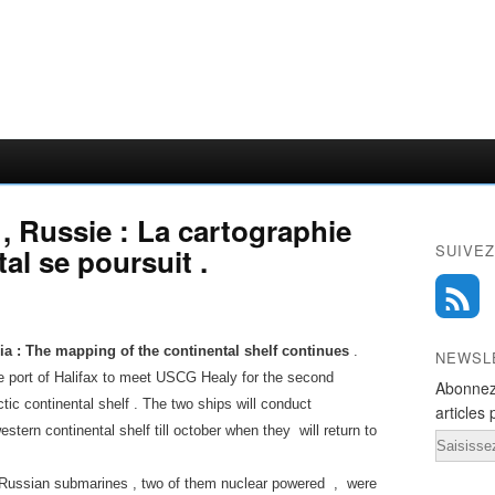
, Russie : La cartographie
SUIVEZ
al se poursuit .
sia : The mapping of the continental shelf continues
.
NEWSL
 port of Halifax to meet USCG Healy for the second
Abonnez
ic continental shelf . The two ships will conduct
articles 
tern continental shelf till october when they will return to
Email
 Russian submarines , two of them nuclear powered , were