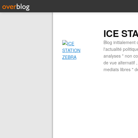
ICE ST
Blog initialement 
l'actualité politiq
analyses " non con
de vue alternatif
mediats libres " 