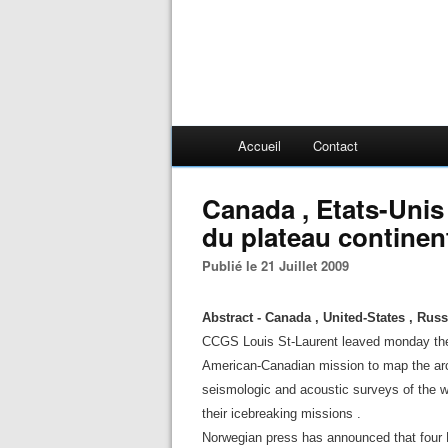
Accueil
Contact
Canada , Etats-Unis 
du plateau continent
Publié le 21 Juillet 2009
Abstract - Canada , United-States , Rus
CCGS Louis St-Laurent leaved monday the
American-Canadian mission to map the arct
seismologic and acoustic surveys of the wes
their icebreaking missions .
Norwegian press has announced that four