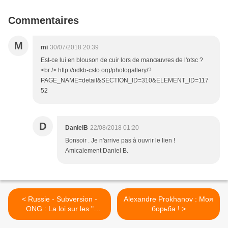
Commentaires
M
mi
30/07/2018 20:39
Est-ce lui en blouson de cuir lors de manœuvres de l'otsc ?
<br /> http://odkb-csto.org/photogallery/?
PAGE_NAME=detail&SECTION_ID=310&ELEMENT_ID=117
52
D
DanielB
22/08/2018 01:20
Bonsoir . Je n'arrive pas à ouvrir le lien !
Amicalement Daniel B.
< Russie - Subversion -
Alexandre Prokhanov : Моя
ONG : La loi sur les "
борьба ! >
agents étrangers " discutée