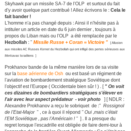
Skyhawk par un missile SA-7 de l'OLP et surtout du fait
d'y avoir quelque part contribué ! Allez écrivons le :
Cela le
fait bander !
L'homme n'a pas changé depuis : Ainsi il n'hésite pas à
intituler un article en date du 6 juin dernier , toujours à
propos du Liban mais ou l'OLP a été remplacée par le
Hezbollah
: "
Missile Russe + Coran = Victoire
"
[ Allusion
aux missiles AC Russes
Kornet
du Hezbollah qui ont infligé des pertes sérieuses aux
Merkavas
Israéliens ]
Prokhanov bande de la même manière lors de sa visite
sur la
base aérienne de Osh
ou est basé un régiment de
l'aviation de bombardement stratégique Soviétique dont
l'objectif est l'Europe ( Occidentale bien sûr ! ) . [
" On voit
ces dizaines de bombardiers stratégiques s'élever en
l'air avec leur aspect prédateur - voir photo
] [ NDLR :
Alexandre Prokhanov a reçu le sobriquet de
:"
Rossignol
de l'Etat-Major
" , ce à quoi il répond
" Oui ,mais c'était
l'EM Soviétique , pas l'Américain ! "
] . Il a presque du
regret lorsque l'escadrille est obligée de faire demi-tour à