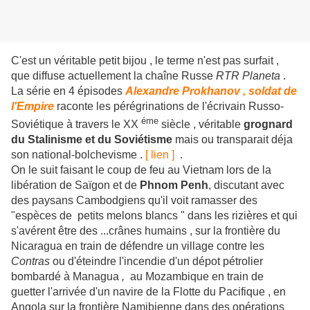
C'est un véritable petit bijou , le terme n'est pas surfait ,
que diffuse actuellement la chaîne Russe
RTR Planeta
.
La série en 4 épisodes
Alexandre Prokhanov , soldat de
l'Empire
raconte les pérégrinations de l'écrivain Russo-
éme
Soviétique à travers le XX
siècle , véritable
grognard
du Stalinisme et du Soviétisme
mais ou transparait déja
son national-bolchevisme .
[ lien ]
.
On le suit faisant le coup de feu au Vietnam lors de la
libération de Saïgon et de
Phnom Penh
, discutant avec
des paysans Cambodgiens qu'il voit ramasser des
"espèces de petits melons blancs " dans les rizières et qui
s'avérent être des ...crânes humains , sur la frontière du
Nicaragua en train de défendre un village contre les
Contras
ou d'éteindre l'incendie d'un dépot pétrolier
bombardé à Managua
,
au Mozambique en train de
guetter l'arrivée d'un navire de la Flotte du Pacifique , en
Angola sur la frontière Namibienne dans des opérations