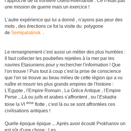
l'approche de la frontière Ouest-Allemande : Ce n'était pas
une mission de guerre mais un exercice !
L'autre expérience qui lui a donné , n'ayons pas peur des
mots , des érections ce fut la visite du polygone
de
Semipalatinsk
.
Le renseignement c'est aussi un métier des plus humbles :
Il faut collecter les poubelles rejetées à la mer par les
navires Etasuniens pour y rechercher l'information ! Que
l'on trouve ! Puis tout à coup c'est la prise de conscience
que l'on se trouve au beau milieu de cette région qui a vu
naître et mourir les plus grands empires de l'histoire :
L'Egypte , l'Empire Romain , La Grèce Antique , l'Empire
Perse ,..Là ou juifs et arabes s'affrontent , ou l'
Eskadra
éme
toise la VI
flotte , c'est là ou se sont affrontées ces
civilisations antiques !
Quelle époque épique ... Aprés avoir écouté Prokhanov on
est sûr d'une chose : Les