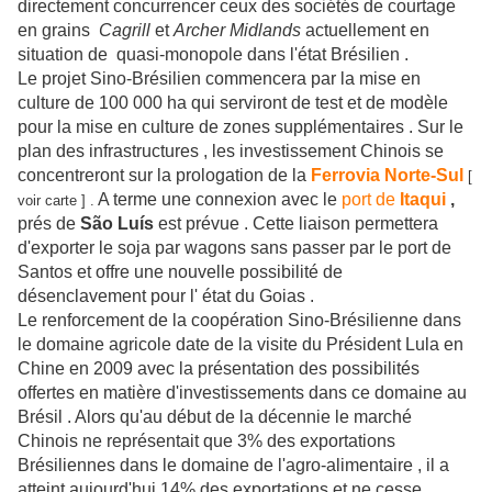
directement concurrencer ceux des sociétés de courtage
en grains
Cagrill
et
Archer Midlands
actuellement en
situation de quasi-monopole dans l'état Brésilien .
Le projet Sino-Brésilien commencera par la mise en
culture de 100 000 ha qui serviront de test et de modèle
pour la mise en culture de zones supplémentaires . Sur le
plan des infrastructures , les investissement Chinois se
concentreront sur la prologation de la
Ferrovia Norte-Sul
[
A terme une connexion avec le
port de
Itaqui
,
voir carte ] .
prés de
São Luís
est prévue . Cette liaison permettera
d'exporter le soja par wagons sans passer par le port de
Santos et offre une nouvelle possibilité de
désenclavement pour l' état du Goias .
Le renforcement de la coopération Sino-Brésilienne dans
le domaine agricole date de la visite du Président Lula en
Chine en 2009 avec la présentation des possibilités
offertes en matière d'investissements dans ce domaine au
Brésil . Alors qu'au début de la décennie le marché
Chinois ne représentait que 3% des exportations
Brésiliennes dans le domaine de l'agro-alimentaire , il a
atteint aujourd'hui 14% des exportations et ne cesse