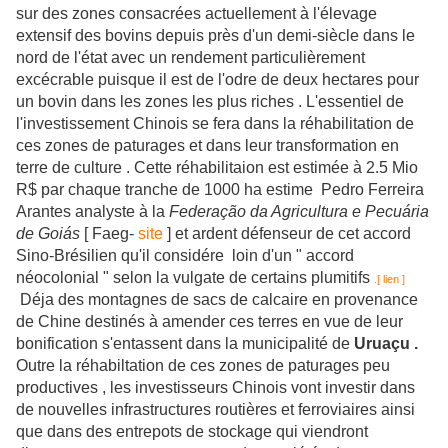
sur des zones consacrées actuellement à l'élevage
extensif des bovins depuis près d'un demi-siècle dans le
nord de l'état avec un rendement particulièrement
excécrable puisque il est de l'odre de deux hectares pour
un bovin dans les zones les plus riches . L'essentiel de
l'investissement Chinois se fera dans la réhabilitation de
ces zones de paturages et dans leur transformation en
terre de culture . Cette réhabilitaion est estimée à 2.5 Mio
R$ par chaque tranche de 1000 ha estime Pedro Ferreira
Arantes analyste à la
Federação da Agricultura e Pecuária
de Goiás
[ Faeg-
site
] et ardent défenseur de cet accord
Sino-Brésilien qu'il considére loin d'un " accord
néocolonial " selon la vulgate de certains plumitifs
.[ lien ]
Déja des montagnes de sacs de calcaire en provenance
de Chine destinés à amender ces terres en vue de leur
bonification s'entassent dans la municipalité de
Uruaçu .
Outre la réhabiltation de ces zones de paturages peu
productives , les investisseurs Chinois vont investir dans
de nouvelles infrastructures routières et ferroviaires ainsi
que dans des entrepots de stockage qui viendront