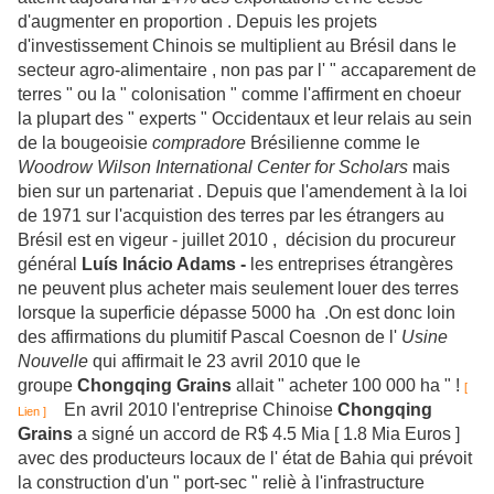
d'augmenter en proportion . Depuis les projets
d'investissement Chinois se multiplient au Brésil dans le
secteur agro-alimentaire , non pas par l' " accaparement de
terres " ou la " colonisation " comme l'affirment en choeur
la plupart des " experts " Occidentaux et leur relais au sein
de la bougeoisie
compradore
Brésilienne comme le
Woodrow Wilson International Center for Scholars
mais
bien sur un partenariat . Depuis que l'amendement à la loi
de 1971 sur l'acquistion des terres par les étrangers au
Brésil est en vigeur - juillet 2010 , décision du procureur
général
Luís Inácio Adams -
les entreprises étrangères
ne peuvent plus acheter mais seulement louer des terres
lorsque la superficie dépasse 5000 ha .On est donc loin
des affirmations du plumitif Pascal Coesnon de l'
Usine
Nouvelle
qui affirmait le 23 avril 2010 que le
groupe
Chongqing Grains
allait " acheter 100 000 ha " !
[
En avril 2010 l'entreprise Chinoise
Chongqing
Lien ]
Grains
a signé un accord de R$ 4.5 Mia [ 1.8 Mia Euros ]
avec des producteurs locaux de l' état de Bahia qui prévoit
la construction d'un " port-sec " reliè à l'infrastructure