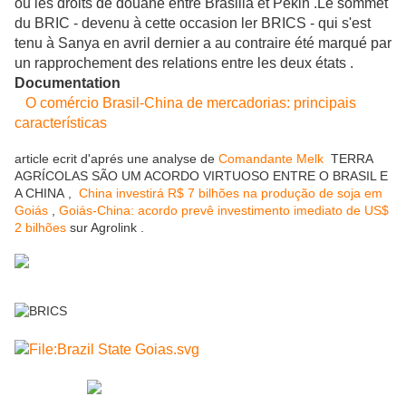
ou les droits de douane entre Brasilia et Pékin .Le sommet
du BRIC - devenu à cette occasion ler BRICS - qui s'est
tenu à Sanya en avril dernier a au contraire été marqué par
un rapprochement des relations entre les deux états .
Documentation
O comércio Brasil-China de mercadorias: principais
características
article ecrit d'aprés une analyse de
Comandante Melk
TERRA
AGRÍCOLAS SÃO UM ACORDO VIRTUOSO ENTRE O BRASIL E
A CHINA ,
China investirá R$ 7 bilhões na produção de soja em
Goiás
,
Goiás-China: acordo prevê investimento imediato de US$
2 bilhões
sur Agrolink .