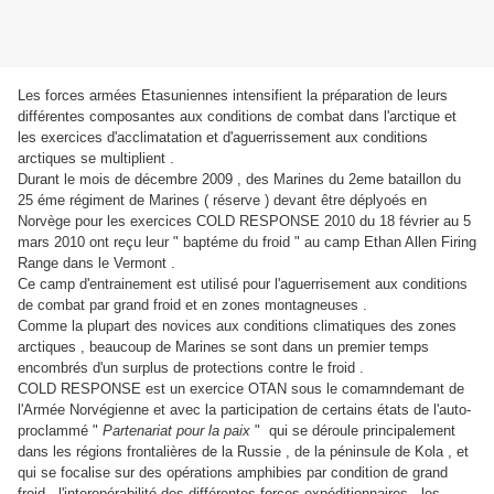
Les forces armées Etasuniennes intensifient la préparation de leurs
différentes composantes aux conditions de combat dans l'arctique et
les exercices d'acclimatation et d'aguerrissement aux conditions
arctiques se multiplient .
Durant le mois de décembre 2009 , des Marines du 2eme bataillon du
25 éme régiment de Marines ( réserve ) devant être déplyoés en
Norvège pour les exercices COLD RESPONSE 2010 du 18 février au 5
mars 2010 ont reçu leur " baptéme du froid " au camp Ethan Allen Firing
Range dans le Vermont .
Ce camp d'entrainement est utilisé pour l'aguerrisement aux conditions
de combat par grand froid et en zones montagneuses .
Comme la plupart des novices aux conditions climatiques des zones
arctiques , beaucoup de Marines se sont dans un premier temps
encombrés d'un surplus de protections contre le froid .
COLD RESPONSE est un exercice OTAN sous le comamndemant de
l'Armée Norvégienne et avec la participation de certains états de l'auto-
proclammé "
Partenariat pour la paix
" qui se déroule principalement
dans les régions frontalières de la Russie , de la péninsule de Kola , et
qui se focalise sur des opérations amphibies par condition de grand
froid , l'interopérabilité des différentes forces expéditionnaires , les