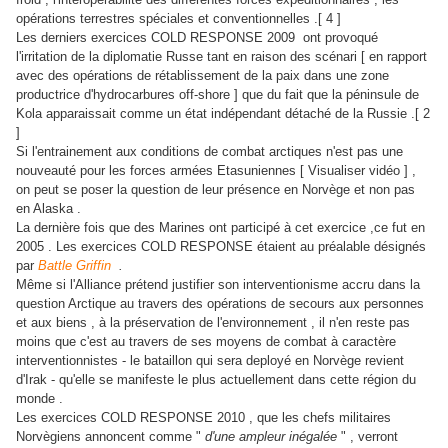
opérations terrestres spéciales et conventionnelles .[ 4 ]
Les derniers exercices COLD RESPONSE 2009 ont provoqué
l'irritation de la diplomatie Russe tant en raison des scénari [ en rapport
avec des opérations de rétablissement de la paix dans une zone
productrice d'hydrocarbures off-shore ] que du fait que la péninsule de
Kola apparaissait comme un état indépendant détaché de la Russie .[ 2
]
Si l'entrainement aux conditions de combat arctiques n'est pas une
nouveauté pour les forces armées Etasuniennes [ Visualiser vidéo ] ,
on peut se poser la question de leur présence en Norvège et non pas
en Alaska .
La dernière fois que des Marines ont participé à cet exercice ,ce fut en
2005 . Les exercices COLD RESPONSE étaient au préalable désignés
par
Battle Griffin
.
Même si l'Alliance prétend justifier son interventionisme accru dans la
question Arctique au travers des opérations de secours aux personnes
et aux biens , à la préservation de l'environnement , il n'en reste pas
moins que c'est au travers de ses moyens de combat à caractère
interventionnistes - le bataillon qui sera deployé en Norvège revient
d'Irak - qu'elle se manifeste le plus actuellement dans cette région du
monde .
Les exercices COLD RESPONSE 2010 , que les chefs militaires
Norvègiens annoncent comme "
d'une ampleur inégalée
" , verront