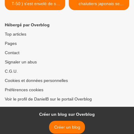
T-50 ) s'est envolé de sa
chalutiers japonais se
planche à dessin ce matin
livrant à la pêche illégale
Mr Ariel Cohen !
(FSB) >
Hébergé par Overblog
Top articles
Pages
Contact
Signaler un abus
C.G.U.
Cookies et données personnelles
Préférences cookies
Voir le profil de DanielB sur le portail Overblog
Créer un blog sur Overblog
Créer un blog