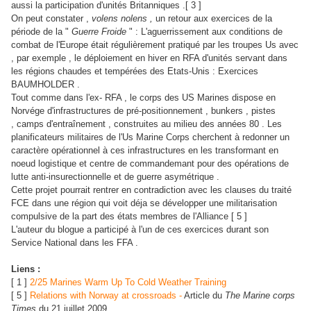
aussi la participation d'unités Britanniques .[ 3 ]
On peut constater ,
volens nolens ,
un retour aux exercices de la
période de la "
Guerre Froide
" : L'aguerrissement aux conditions de
combat de l'Europe était régulièrement pratiqué par les troupes Us avec
, par exemple , le déploiement en hiver en RFA d'unités servant dans
les régions chaudes et tempérées des Etats-Unis : Exercices
BAUMHOLDER .
Tout comme dans l'ex- RFA , le corps des US Marines dispose en
Norvége d'infrastructures de pré-positionnement , bunkers , pistes
, camps d'entraînement , construites au milieu des années 80 . Les
planificateurs militaires de l'Us Marine Corps cherchent à redonner un
caractère opérationnel à ces infrastructures en les transformant en
noeud logistique et centre de commandemant pour des opérations de
lutte anti-insurectionnelle et de guerre asymétrique .
Cette projet pourrait rentrer en contradiction avec les clauses du traité
FCE dans une région qui voit déja se développer une militarisation
compulsive de la part des états membres de l'Alliance [ 5 ]
L'auteur du blogue a participé à l'un de ces exercices durant son
Service National dans les FFA .
Liens :
[ 1 ]
2/25 Marines Warm Up To Cold Weather Training
[ 5 ]
Relations with Norway at crossroads -
Article du
The Marine corps
Times
du 21 juillet 2009 .