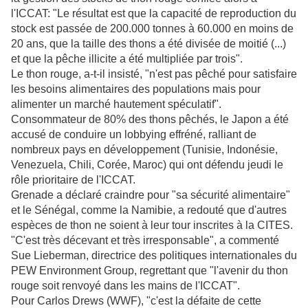
l'ICCAT: "Le résultat est que la capacité de reproduction du
stock est passée de 200.000 tonnes à 60.000 en moins de
20 ans, que la taille des thons a été divisée de moitié (...)
et que la pêche illicite a été multipliée par trois".
Le thon rouge, a-t-il insisté, "n'est pas pêché pour satisfaire
les besoins alimentaires des populations mais pour
alimenter un marché hautement spéculatif".
Consommateur de 80% des thons pêchés, le Japon a été
accusé de conduire un lobbying effréné, ralliant de
nombreux pays en développement (Tunisie, Indonésie,
Venezuela, Chili, Corée, Maroc) qui ont défendu jeudi le
rôle prioritaire de l'ICCAT.
Grenade a déclaré craindre pour "sa sécurité alimentaire"
et le Sénégal, comme la Namibie, a redouté que d'autres
espèces de thon ne soient à leur tour inscrites à la CITES.
"C'est très décevant et très irresponsable", a commenté
Sue Lieberman, directrice des politiques internationales du
PEW Environment Group, regrettant que "l'avenir du thon
rouge soit renvoyé dans les mains de l'ICCAT".
Pour Carlos Drews (WWF), "c'est la défaite de cette