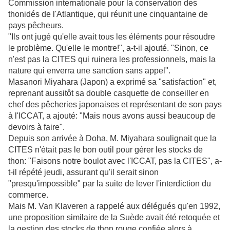
Commission internationale pour la conservation des
thonidés de l'Atlantique, qui réunit une cinquantaine de
pays pêcheurs.
"Ils ont jugé qu'elle avait tous les éléments pour résoudre
le problème. Qu'elle le montre!", a-t-il ajouté. "Sinon, ce
n'est pas la CITES qui ruinera les professionnels, mais la
nature qui enverra une sanction sans appel".
Masanori Miyahara (Japon) a exprimé sa "satisfaction" et,
reprenant aussitôt sa double casquette de conseiller en
chef des pêcheries japonaises et représentant de son pays
à l'ICCAT, a ajouté: "Mais nous avons aussi beaucoup de
devoirs à faire".
Depuis son arrivée à Doha, M. Miyahara soulignait que la
CITES n'était pas le bon outil pour gérer les stocks de
thon: "Faisons notre boulot avec l'ICCAT, pas la CITES", a-
t-il répété jeudi, assurant qu'il serait sinon
"presqu'impossible" par la suite de lever l'interdiction du
commerce.
Mais M. Van Klaveren a rappelé aux délégués qu'en 1992,
une proposition similaire de la Suède avait été retoquée et
la gestion des stocks de thon rouge confiée alors à