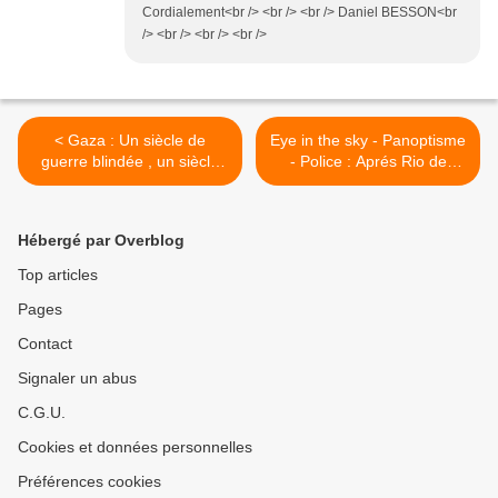
Cordialement<br /> <br /> <br /> Daniel BESSON<br
/> <br /> <br /> <br />
< Gaza : Un siècle de
Eye in the sky - Panoptisme
guerre blindée , un siècle
- Police : Aprés Rio de
de résistance Palestinienne
Janeiro , des drones à Paris
.
? ( En attendant Marseille )
>
Hébergé par Overblog
Top articles
Pages
Contact
Signaler un abus
C.G.U.
Cookies et données personnelles
Préférences cookies