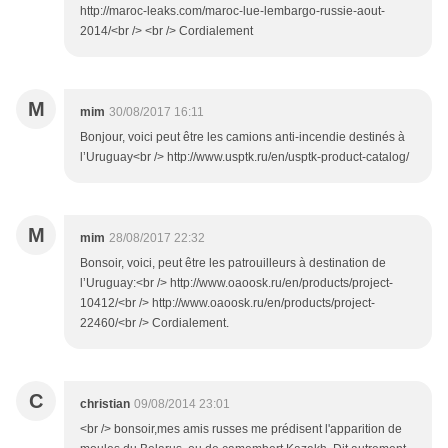
http://maroc-leaks.com/maroc-lue-lembargo-russie-aout-
2014/<br /> <br /> Cordialement
M
mim
30/08/2017 16:11
Bonjour, voici peut être les camions anti-incendie destinés à
l’Uruguay<br /> http://www.usptk.ru/en/usptk-product-catalog/
M
mim
28/08/2017 22:32
Bonsoir, voici, peut être les patrouilleurs à destination de
l’Uruguay:<br /> http://www.oaoosk.ru/en/products/project-
10412/<br /> http://www.oaoosk.ru/en/products/project-
22460/<br /> Cordialement.
C
christian
09/08/2014 23:01
<br /> bonsoir,mes amis russes me prédisent l'apparition de