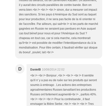
moules du Belarus, ou de camembert Kazakh. Dit autrement,
il y aurait des circuits parallèles de contre bande. Bon on
verra bien.<br /> <br /> <br /> sinon, dur a mesurer cet impact
des sanctions. Si les pays d Amérique du Sud sont au taquet
pour leur production, il ne sera pas facile de la ré orienter ni
de l'accroître. Par ailleurs, qui sait<br /> si les parts de marché
gagnées en Russie ne seraient pas perdues en Asie auquel
cas tout bénef pour nous et pour l'Amérique du Sud ?
chapeau en tout cas, car si cela marche, cela montrerait
qu'il<br /> est possible de modifier l'interdépendance du à la
mondialisation. Pour être certain, il faudrait vérifier qui stoque
du boeuf , poulet, lait.<br />
D
DanielB
10/08/2014 22:02
<br /> <br /> Bonjour ,<br /> <br /> <br /> Il semble
qu'il n' y a pas eu de ruée sur les produits qui seront
soumis à embrago . Les actions des entreprises
agroalimentaires Russes tarvaillant les productions
Russes ont fortement augmenté<br /> , parfois 40%.
<br /> <br /> <br /> Pour la contrebande , il faut
envisager la filière Serbe .<br /> <br /> <br /> Tres