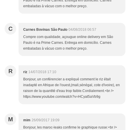
Paulo é na Prime Carnes. Entrega em domicílio. Carnes
embaladas à vácuo com o melhor preço.
C
Carnes Bovinas São Paulo
04/08/2018 06:57
Compre com qualidade, açougue online delivery em São
Paulo é na Prime Carnes. Entrega em domicílio. Carnes
embaladas à vácuo com o melhor preço.
R
riz
14/07/2018 17:10
Bonjour, un conférencier a expliqué comment le riz était
inadapté en Afrique de l'ouest,(mali,sénégal, cote d'ivoire), en
raison de la quantité d'eau trop faible.Cordialement.<br />
https://www.youtube.com/watch?v=HCyat5aVb9g
M
mim
26/09/2017 19:09
Bonjour, les maroc-leaks confirme le graphique russe:<br />