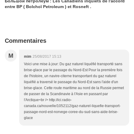
Большой петролеум : Les Canadiens inquiets de l'accord
entre BP ( Bolchoï Petroleum ) et Rosneft .
Commentaires
M
mim
25/08/2017 15:13
Voici une mise à jour: Du gaz naturel liquéfié transporté sans
brise-glace par le passage du Nord-Est Pour la première fois
de l'histoire, un navire-citerne transportant du gaz naturel
liquéfié a traversé le passage du Nord-Est sans l'aide d'un
brise-glace. Cette route maritime au nord de la Russie permet
de passer de la Scandinavie à l'Asie en passant par
l'Arctique<br /> http://ici.radio-
canada.ca/nouvelle/1052112/gaz-naturel-liquefie-transport-
passage-nord-est-norvege-coree-du-sud-sans-aide-brise-
glace