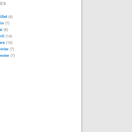
VES
illet
(4)
in
(7)
ai
(6)
ril
(14)
ars
(10)
vrier
(7)
nvier
(7)