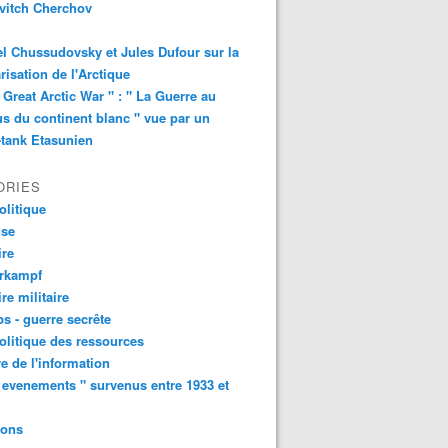
vitch Cherchov
l Chussudovsky et Jules Dufour sur la
arisation de l'Arctique
 Great Arctic War " : " La Guerre au
s du continent blanc " vue par un
-tank Etasunien
ORIES
litique
nse
ire
urkampf
ire militaire
s - guerre secrête
litique des ressources
e de l'information
 evenements " survenus entre 1933 et
ions