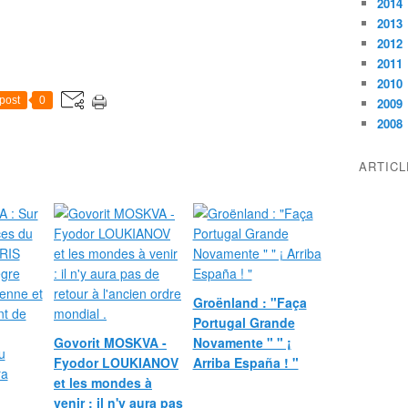
2014
2013
2012
2011
2010
post
0
2009
2008
ARTIC
Groënland : "Faça
Portugal Grande
Govorit MOSKVA -
Novamente " " ¡
Fyodor LOUKIANOV
Arriba España ! "
et les mondes à
venir : il n'y aura pas