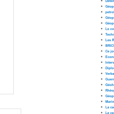
Défe
Géopo
petro
Géopo
Géopo
Le co
Tech
Les R
BRIC
Ce jo
Econ
Inter
Diplo
Verb
Guerr
Géohi
Rhéop
Géopo
Mari
La ca
Le ce