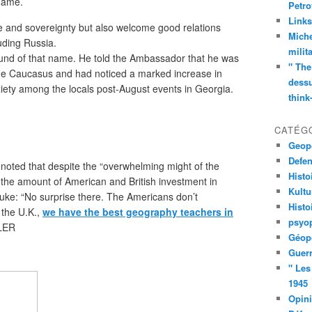
 Game.
Petro
Links
 and sovereignty but also welcome good relations
Miche
luding Russia.
milit
und of that name. He told the Ambassador that he was
" The
 the Caucasus and had noticed a marked increase in
dessu
ety among the locals post-August events in Georgia.
think
CATÉG
Geopo
Defe
noted that despite the “overwhelming might of the
Histo
he amount of American and British investment in
Kult
uke: “No surprise there. The Americans don’t
Histo
 the U.K.,
we have the best geography teachers in
psyop
LER
Géopo
Guerr
" Les
1945
Opin