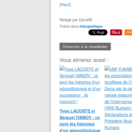
[Haut]
Rédigé par
DanielB
Publié dans
#Geopolitique
Re
S'inscrire à la newsletter
Vous aimerez aussi :
Yves LACOSTE et
Sergueï IVANOV : ce
sont les histoires
d'un géopolitologue