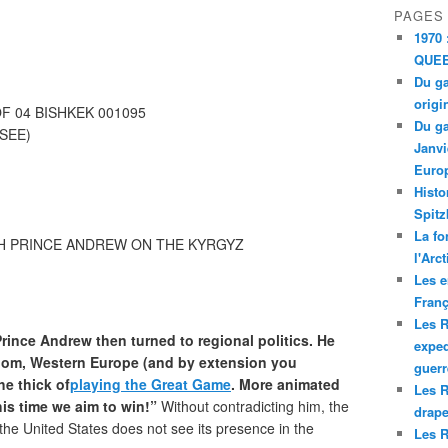
PAGES
1970 
QUEE
Du ga
origi
 OF 04 BISHKEK 001095
Du ga
SSEE)
Janvi
Europ
Histo
Spitz
La fo
TH PRINCE ANDREW ON THE KYRGYZ
l'Arc
Les e
Franç
Les R
rince Andrew then turned to regional politics. He
exped
gdom, Western Europe (and by extension you
guerr
e thick of
playing the Great Game
. More animated
Les R
his time we aim to win!”
Without contradicting him, the
drape
he United States does not see its presence in the
Les R