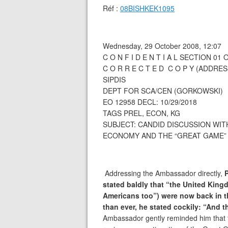
Réf :
08BISHKEK1095
Wednesday, 29 October 2008, 12:07
C O N F I D E N T I A L SECTION 01
C O R R E C T E D C O P Y (ADDRE
SIPDIS
DEPT FOR SCA/CEN (GORKOWSKI)
EO 12958 DECL: 10/29/2018
TAGS PREL, ECON, KG
SUBJECT: CANDID DISCUSSION WI
ECONOMY AND THE “GREAT GAME”
Addressing the Ambassador directly,
P
stated baldly that “the United Kin
Americans too”) were now back in th
than ever, he stated cockily: “And t
Ambassador gently reminded him that t