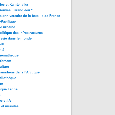
les et Kamtchatka
Nouveau Grand Jeu "
 anniversaire de la bataille de France
-Pacifique
e urbaine
litique des infrastructures
ussie dans le monde
ur
ité
inematheque
-Stream
ulture
anadiens dans l'Arctique
bliothèque
ue
que Latine
e
s et IA
et missiles