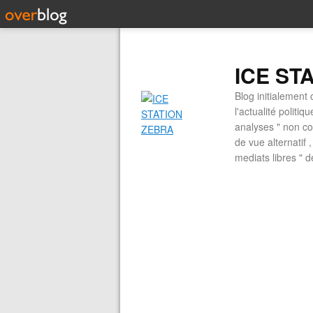
ICE ST
Blog initialement 
l'actualité politiq
analyses " non con
de vue alternatif
mediats libres " 