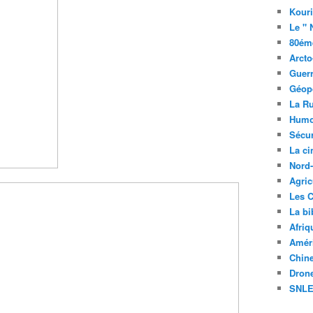
Kouri
Le " 
80éme
Arcto
Guerr
Géopo
La R
Humo
Sécur
La c
Nord
Agric
Les C
La bi
Afriq
Améri
Chin
Drone
SNLE 