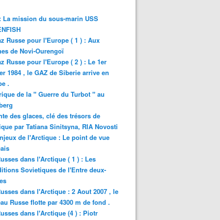
: La mission du sous-marin USS
NFISH
z Russe pour l'Europe ( 1 ) : Aux
nes de Novi-Ourengoï
z Russe pour l'Europe ( 2 ) : Le 1er
er 1984 , le GAZ de Siberie arrive en
e .
rique de la " Guerre du Turbot " au
berg
nte des glaces, clé des trésors de
tique par Tatiana Sinitsyna, RIA Novosti
njeux de l'Arctique : Le point de vue
ais
usses dans l'Arctique ( 1 ) : Les
itions Sovietiques de l'Entre deux-
es
usses dans l'Arctique : 2 Aout 2007 , le
au Russe flotte par 4300 m de fond .
usses dans l'Arctique (4 ) : Piotr