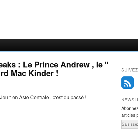
eaks : Le Prince Andrew , le "
SUIVEZ
ord Mac Kinder !
eu " en Asie Centrale , c'est du passé !
NEWSL
Abonnez
articles 
Email