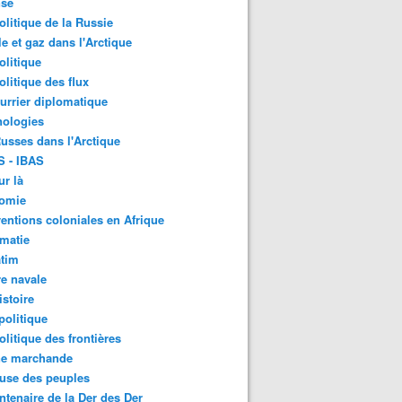
nse
litique de la Russie
le et gaz dans l'Arctique
litique
litique des flux
urrier diplomatique
nologies
usses dans l'Arctique
S - IBAS
ur là
omie
ventions coloniales en Afrique
matie
atim
e navale
stoire
olitique
litique des frontières
ne marchande
use des peuples
ntenaire de la Der des Der