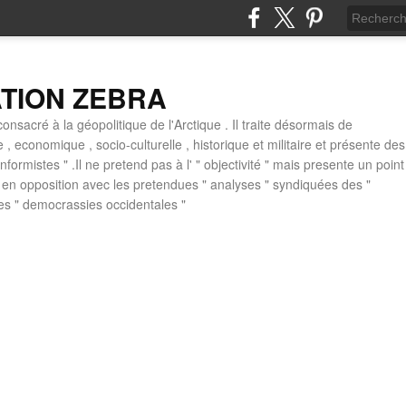
ATION ZEBRA
consacré à la géopolitique de l'Arctique . Il traite désormais de
ue , economique , socio-culturelle , historique et militaire et présente des
formistes " .Il ne pretend pas à l' " objectivité " mais presente un point
 , en opposition avec les pretendues " analyses " syndiquées des "
des " democrassies occidentales "