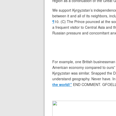
region as a continuation of the Great
We support Kyrgyzstan’s independence
between it and all of its neighbors, inc
¶
10. (C) The Prince pounced at the so
a frequent visitor to Central Asia and
Russian pressure and concomitant anxi
For example, one British businessman 
American economy compared to ours” t
Kyrgyzstan was similar. Snapped the D
understand geography. Never have. In
the world!”
END COMMENT. GFOEL