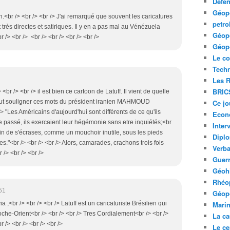
Défe
Géopo
ien.<br /> <br /> <br /> J'ai remarqué que souvent les caricatures
petro
très directes et satiriques. Il y en a pas mal au Vénézuela
Géopo
r /> <br /> <br /> <br /> <br /> <br />
Géopo
Le co
Tech
Les R
BRIC
<br /> <br /> il est bien ce cartoon de Latuff. Il vient de quelle
peut souligner ces mots du président iranien MAHMOUD
Ce jo
"Les Américains d'aujourd'hui sont différents de ce qu'ils
Econ
le passé, ils exercaient leur hégémonie sans etre inquiétés;<br
Inter
rain de s'écrases, comme un mouchoir inutile, sous les pieds
Diplo
."<br /> <br /> <br /> Alors, camarades, crachons trois fois
Verb
 /> <br /> <br />
Guerr
Géohi
Rhéop
51
Géopo
ia ,<br /> <br /> <br /> Latuff est un caricaturiste Brésilien qui
Mari
roche-Orient<br /> <br /> <br /> Tres Cordialement<br /> <br />
La ca
/> <br /> <br /> <br />
Le ce