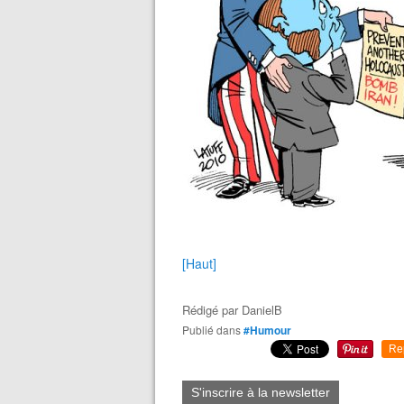
[Haut]
Rédigé par
DanielB
Publié dans
#Humour
Re
S'inscrire à la newsletter