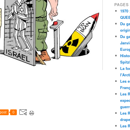
PAGES
1970 
QUEE
Du ga
origi
Du ga
Janvi
Europ
Histo
Spitz
La fo
l'Arc
Les e
Franç
Les R
exped
guerr
post
0
Les R
drape
Les R