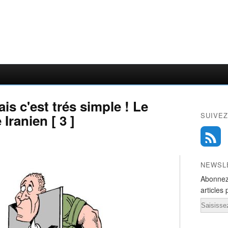
is c'est trés simple ! Le
SUIVEZ
Iranien [ 3 ]
NEWSL
Abonnez
articles 
Email