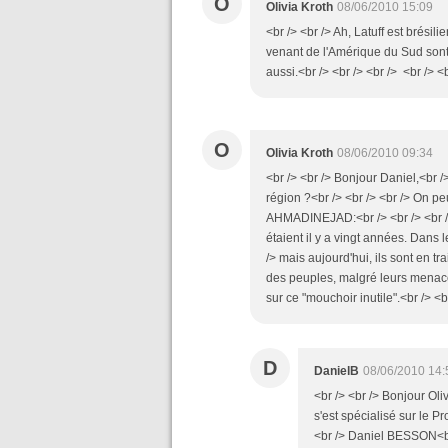
O
Olivia Kroth
08/06/2010 15:09
<br /> <br /> Ah, Latuff est brésil
venant de l'Amérique du Sud sont 
aussi.<br /> <br /> <br /> <br /> <b
O
Olivia Kroth
08/06/2010 09:34
<br /> <br /> Bonjour Daniel,<br /> 
région ?<br /> <br /> <br /> On 
AHMADINEJAD:<br /> <br /> <br /> 
étaient il y a vingt années. Dans 
/> mais aujourd'hui, ils sont en t
des peuples, malgré leurs menaces
sur ce "mouchoir inutile".<br /> <br
D
DanielB
08/06/2010 14:
<br /> <br /> Bonjour Oliv
s'est spécialisé sur le P
<br /> Daniel BESSON<br 