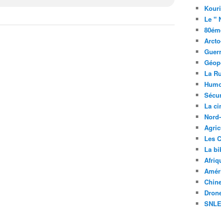
Kouri
Le " 
80éme
Arcto
Guerr
Géopo
La R
Humo
Sécur
La c
Nord
Agric
Les C
La bi
Afriq
Améri
Chin
Drone
SNLE 