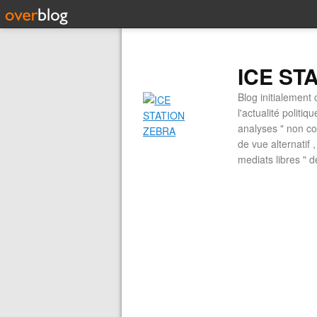
ICE ST
Blog initialement 
l'actualité politiq
analyses " non con
de vue alternatif
mediats libres " 