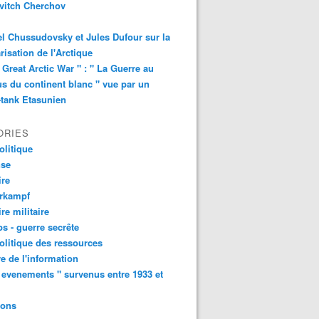
vitch Cherchov
l Chussudovsky et Jules Dufour sur la
arisation de l'Arctique
 Great Arctic War " : " La Guerre au
s du continent blanc " vue par un
-tank Etasunien
ORIES
litique
nse
ire
urkampf
ire militaire
s - guerre secrête
litique des ressources
e de l'information
 evenements " survenus entre 1933 et
ions