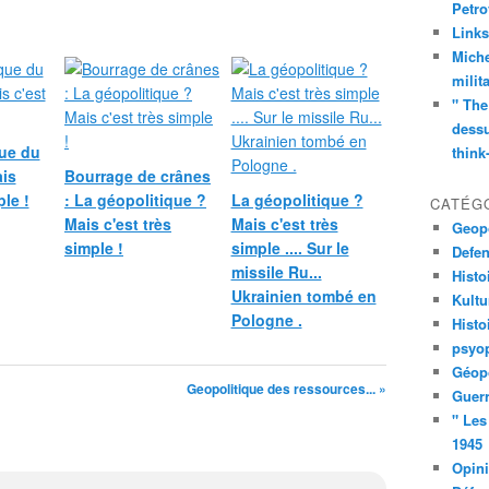
Petro
Links
Miche
milit
" The
dessu
que du
think
is
Bourrage de crânes
ple !
: La géopolitique ?
La géopolitique ?
CATÉG
Mais c'est très
Mais c'est très
Geopo
simple !
simple .... Sur le
Defe
missile Ru...
Histo
Ukrainien tombé en
Kult
Pologne .
Histo
psyop
Géopo
Geopolitique des ressources... »
Guerr
" Les
1945
Opin