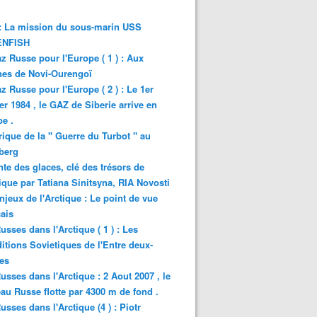
: La mission du sous-marin USS
NFISH
z Russe pour l'Europe ( 1 ) : Aux
nes de Novi-Ourengoï
z Russe pour l'Europe ( 2 ) : Le 1er
er 1984 , le GAZ de Siberie arrive en
e .
rique de la " Guerre du Turbot " au
berg
nte des glaces, clé des trésors de
tique par Tatiana Sinitsyna, RIA Novosti
njeux de l'Arctique : Le point de vue
ais
usses dans l'Arctique ( 1 ) : Les
itions Sovietiques de l'Entre deux-
es
usses dans l'Arctique : 2 Aout 2007 , le
au Russe flotte par 4300 m de fond .
usses dans l'Arctique (4 ) : Piotr