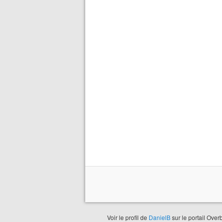
Voir le profil de
DanielB
sur le portail Over