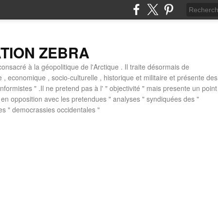
ATION ZEBRA
consacré à la géopolitique de l'Arctique . Il traite désormais de
ue , economique , socio-culturelle , historique et militaire et présente des
formistes " .Il ne pretend pas à l' " objectivité " mais presente un point
 , en opposition avec les pretendues " analyses " syndiquées des "
des " democrassies occidentales "