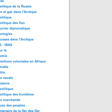
nse
litique de la Russie
le et gaz dans l'Arctique
litique
litique des flux
urrier diplomatique
nologies
usses dans l'Arctique
S - IBAS
ur là
omie
ventions coloniales en Afrique
matie
atim
e navale
stoire
olitique
litique des frontières
ne marchande
use des peuples
ntenaire de la Der des Der