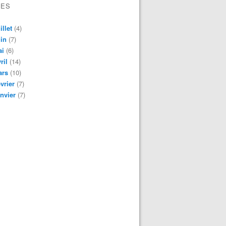
VES
illet
(4)
in
(7)
ai
(6)
ril
(14)
ars
(10)
vrier
(7)
nvier
(7)