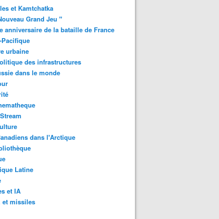
les et Kamtchatka
Nouveau Grand Jeu "
 anniversaire de la bataille de France
-Pacifique
e urbaine
litique des infrastructures
ussie dans le monde
ur
ité
inematheque
-Stream
ulture
anadiens dans l'Arctique
bliothèque
ue
que Latine
e
s et IA
et missiles