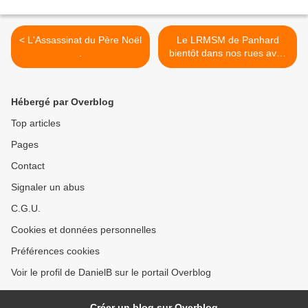
< L'Assassinat du Père Noël
Le LRMSM de Panhard
.
bientôt dans nos rues avec
des militaires pour réprimer
le mécontentement
populaire ? >
Hébergé par Overblog
Top articles
Pages
Contact
Signaler un abus
C.G.U.
Cookies et données personnelles
Préférences cookies
Voir le profil de DanielB sur le portail Overblog
Créer un blog sur Overblog