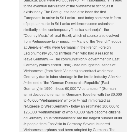
Barbaza. Both were Portuguese<br /> missionaries. This lead
to the eventual latinization of the Vietnamese script, as it
exists today. The Portuguese had also been the first
Europeans to arrive in Sri Lanka - and today some<br /> form
of popular music in Sri Lanka evidences some astonishin
similarity to the contemporary "musica sertaneja" - the
"Country Music" of rural Brazil, which of course also evolved
from Portuguese<br /> music ! --- Many of the "French" troops
at Dien-Bien-Phu were Germans in the French Foreign
Legion, mostly young shiftless men who had a reason to
leave Germany. --- The communist<br /> government in East
Germany (which ended 1990) - had brought thousands of
Vietnamese (from North Vietnam) as contract workers to
Germany due to labor shortage in the textile industry. After<br
/> the end of the "German Democratic Republic" (East
Germany) in 1990 - those 60,000 "Vietnamesen" (German
term) decided to remain in Germany. Together with the 30,000
to 40,000 "Vietnamesen" who<br /> had immigrated as
refugeese to West Germany - today an estimated 100,000 to
125,000 "Vietnamesen" of who 40,000 have become citizens
of Germany. Thus "Vietnamesen" are the largest number of<br
/> people from East Asia in Germany. Several hundred
Vietnamese orphans had been adopted by Germans. The