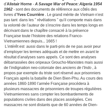
d'
Alistair Horne
-
A Savage War of Peace: Algeria 1954
1962
-
sont des documents de référence aux côtés des
livres d'
Yves Courrière
. Le grand mérite de
Vietnam
n'est
pas tant dans les " révélations " qu'il comporte mais dans
la volonté de l'auteur de s'inscrire dans les temps longs en
décrivant dans le chapître consacré à la présence
Française toute l'histoire des relations Franco-
Vietnamiennes depuis... 1665 !
L'intérêt est aussi dans le parti-pris de ne pas avoir peur
d'employer les termes adéquats et de mettre en avant le
résultat d'analyses sans appels. Ce sont des analyses
débarrassées des oripeaux Groucho-Marxistes mais aussi
de l'indignation neo-coloniale des
anciens de l'Indo
, à
propos par exemple du triste sort réservé aux prisonniers
Français aprés la bataille de Dien Bien-Phu.
Au cours des
années 1860-1890 l'armée Française procédera à
plusieurs massacres de prisonniers de troupes régulières
Vietnamiennes sans compter les bombardements de
populations civiles dans des places assiégées. Ces
massacres ne sont distants que de 60 années de Dien-