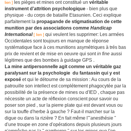
les pièges et mines ont constitué un
véritable
lien ]
instrument d'attrition psychologique
- bien plus que
physique - du corps de bataille Etasunien. Ceci explique
parfaitement la
propagande de stigmatisation de cette
munition par des associations comme
Handicap
International
qui veulent les supprimer: Les armées
[ lien ]
Occidentales sont toujours en manque de réponse
systématique face à ces munitions asymétriques à trés bas
prix de revient et de mise en oeuvre qui sont
in fine
aussi
légitimes que des bombes à guidage GPS .
La mine antipersonnelle agit comme un véritable gaz
paralysant sur la psychologie du fantassin qui y est
exposé
et qui le détourne de sa mission : Au cours de la
patrouille son intellect est complétement phagocytée par la
possibilité de la présence de mines ou d'IED , chaque pas
nécessite un acte de réflexion conscient pour savoir ou
poser son pied , sur la pierre plate qui est devant vous ou
sur la touffe d'herbe à gauche ? Faut-il marcher sur la
digue ou dans la rizière ? En fait même l'"anesthésie "
d'une troupe en zone d'opérations depuis plusieurs jours
n'empêche pas la " gamberge " sur les mines que l'on