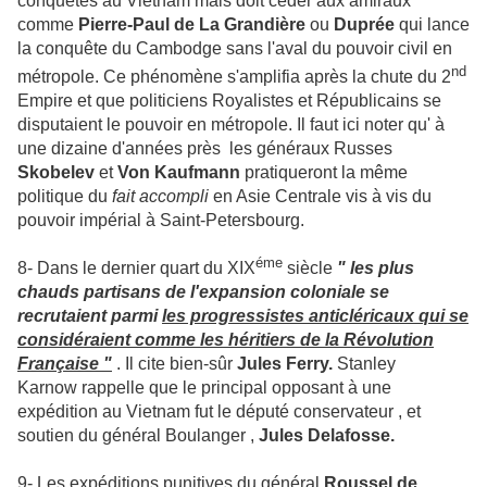
conquêtes au Vietnam mais doit céder aux amiraux
comme
Pierre-Paul de La Grandière
ou
Duprée
qui lance
la conquête du Cambodge sans l'aval du pouvoir civil en
nd
métropole. Ce phénomène s'amplifia après la chute du 2
Empire et que politiciens Royalistes et Républicains se
disputaient le pouvoir en métropole.
Il faut ici noter qu' à
une dizaine d'années près les généraux Russes
Skobelev
et
Von Kaufmann
pratiqueront la même
politique du
fait accompli
en Asie Centrale vis à vis du
pouvoir impérial à Saint-Petersbourg.
éme
8- Dans le dernier quart du XIX
siècle
" les plus
chauds partisans de l'expansion coloniale se
recrutaient parmi
les progressistes anticléricaux qui se
considéraient comme les héritiers de la Révolution
Française "
. Il cite bien-sûr
Jules Ferry.
Stanley
Karnow rappelle que le principal opposant à une
expédition au Vietnam fut le député conservateur , et
soutien du général Boulanger ,
Jules Delafosse.
9- Les expéditions punitives du général
Roussel de