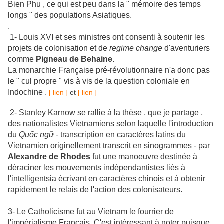
Bien Phu , ce qui est peu dans la " mémoire des temps
longs " des populations Asiatiques.
.
1- Louis XVI et ses ministres ont consenti à soutenir les
projets de colonisation et de
regime change
d'aventuriers
comme
Pigneau de Behaine
.
La monarchie Française pré-révolutionnaire n'a donc pas
le " cul propre " vis à vis de la question coloniale en
Indochine .
[ lien ]
et
[ lien ]
2-
Stanley Karnow se rallie à la thèse , que je partage ,
des nationalistes Vietnamiens selon laquelle l'introduction
du
Quốc ngữ
- transcription en caractères latins du
Vietnamien originellement transcrit en sinogrammes - par
Alexandre de Rhodes
fut une manoeuvre destinée à
déraciner les mouvements indépendantistes liés à
l'intelligentsia écrivant en caractères chinois et à obtenir
rapidement le relais de l'action des colonisateurs.
3- Le Catholicisme fut au Vietnam le fourrier de
l'impérialisme Français. C'est intéressant à noter puisque