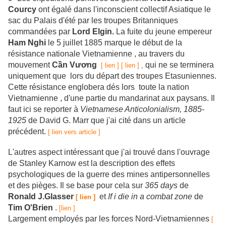
Courcy
ont égalé dans l'inconscient collectif Asiatique le
sac du Palais d'été par les troupes Britanniques
commandées par
Lord Elgin.
La fuite du jeune empereur
Ham Nghi
le 5 juillet 1885 marque le début de la
résistance nationale Vietnamienne , au travers du
mouvement
Cần Vương
qui ne se terminera
[ lien ]
[ lien ]
,
uniquement que lors du départ des troupes Etasuniennes.
Cette résistance englobera dés lors toute la nation
Vietnamienne , d'une partie du mandarinat aux paysans. Il
faut ici se reporter à
Vietnamese Anticolonialism, 1885-
1925
de David G. Marr que j'ai cité dans un article
précédent.
[ lien vers article ]
L'autres aspect intéressant que j'ai trouvé dans l'ouvrage
de Stanley Karnow est la description des effets
psychologiques de la guerre des mines antipersonnelles
et des pièges. Il se base pour cela sur
365 days
de
Ronald J.Glasser
et
If i die in a combat zone
de
[ lien ]
Tim O'Brien
.
[lien ]
Largement employés par les forces Nord-Vietnamiennes
[