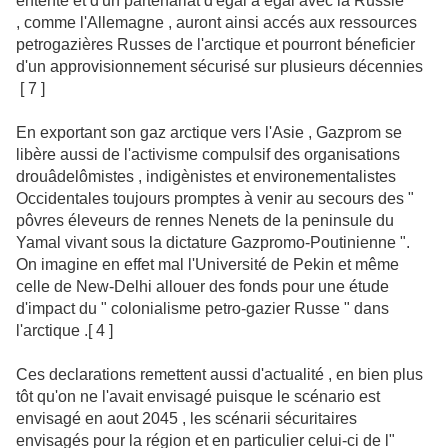
entente et d'un partenariat d'égal à égal avec la Russie
, comme l'Allemagne , auront ainsi accés aux ressources
petrogazières Russes de l'arctique et pourront béneficier
d'un approvisionnement sécurisé sur plusieurs décennies
[ 7 ]
En exportant son gaz arctique vers l'Asie , Gazprom se
libère aussi de l'activisme compulsif des organisations
drouâdelômistes , indigènistes et environementalistes
Occidentales toujours promptes à venir au secours des "
pôvres éleveurs de rennes Nenets de la peninsule du
Yamal vivant sous la dictature Gazpromo-Poutinienne ".
On imagine en effet mal l'Université de Pekin et même
celle de New-Delhi allouer des fonds pour une étude
d'impact du " colonialisme petro-gazier Russe " dans
l'arctique .[ 4 ]
Ces declarations remettent aussi d'actualité , en bien plus
tôt qu'on ne l'avait envisagé puisque le scénario est
envisagé en aout 2045 , les scénarii sécuritaires
envisagés pour la région et en particulier celui-ci de l"