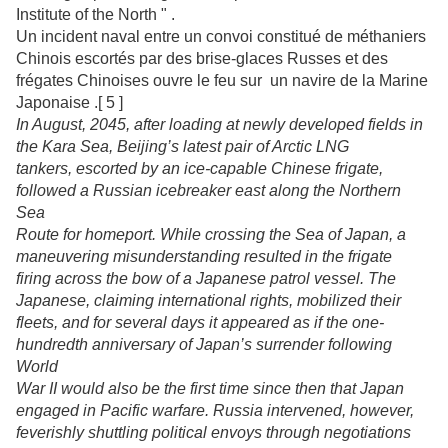
Institute of the North " .
Un incident naval entre un convoi constitué de méthaniers
Chinois escortés par des brise-glaces Russes et des
frégates Chinoises ouvre le feu sur un navire de la Marine
Japonaise .[ 5 ]
In August, 2045, after loading at newly developed fields in
the Kara Sea, Beijing’s latest pair of Arctic LNG
tankers, escorted by an ice-capable Chinese frigate,
followed a Russian icebreaker east along the Northern
Sea
Route for homeport. While crossing the Sea of Japan, a
maneuvering misunderstanding resulted in the frigate
firing across the bow of a Japanese patrol vessel. The
Japanese, claiming international rights, mobilized their
fleets, and for several days it appeared as if the one-
hundredth anniversary of Japan’s surrender following
World
War II would also be the first time since then that Japan
engaged in Pacific warfare. Russia intervened, however,
feverishly shuttling political envoys through negotiations