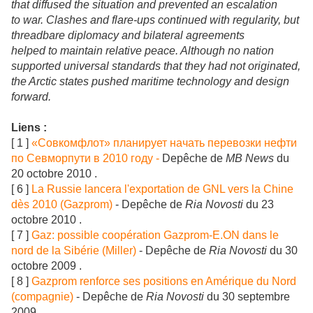
that diffused the situation and prevented an escalation
to war. Clashes and flare-ups continued with regularity, but
threadbare diplomacy and bilateral agreements
helped to maintain relative peace. Although no nation
supported universal standards that they had not originated,
the Arctic states pushed maritime technology and design
forward.
Liens :
[ 1 ]
«Совкомфлот» планирует начать перевозки нефти
по Севморпути в 2010 году -
Depêche de
MB News
du
20 octobre 2010 .
[ 6 ]
La Russie lancera l'exportation de GNL vers la Chine
dès 2010 (Gazprom)
- Depêche de
Ria Novosti
du 23
octobre 2010 .
[ 7 ]
Gaz: possible coopération Gazprom-E.ON dans le
nord de la Sibérie (Miller)
- Depêche de
Ria Novosti
du 30
octobre 2009 .
[ 8 ]
Gazprom renforce ses positions en Amérique du Nord
(compagnie)
- Depêche de
Ria Novosti
du 30 septembre
2009 .