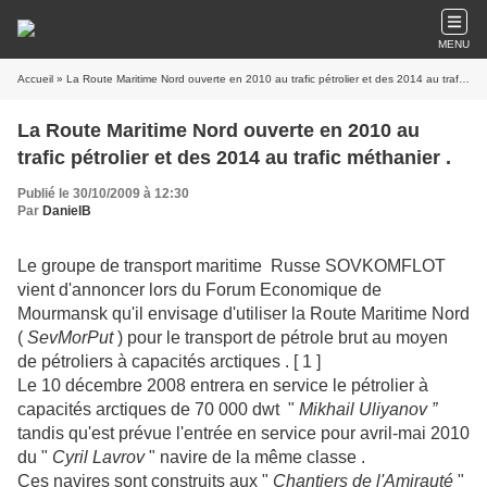
MENU
Accueil
» La Route Maritime Nord ouverte en 2010 au trafic pétrolier et des 2014 au trafic méthanier .
La Route Maritime Nord ouverte en 2010 au
trafic pétrolier et des 2014 au trafic méthanier .
Publié le 30/10/2009 à 12:30
Par
DanielB
Le groupe de transport maritime Russe SOVKOMFLOT
vient d'annoncer lors du Forum Economique de
Mourmansk qu'il envisage d'utiliser la Route Maritime Nord
(
SevMorPut
) pour le transport de pétrole brut au moyen
de pétroliers à capacités arctiques . [ 1 ]
Le 10 décembre 2008 entrera en service le pétrolier à
capacités arctiques de 70 000 dwt "
Mikhail Uliyanov ”
tandis qu'est prévue l'entrée en service pour avril-mai 2010
du "
Cyril Lavrov
" navire de la même classe .
Ces navires sont construits aux "
Chantiers de l'Amirauté
"