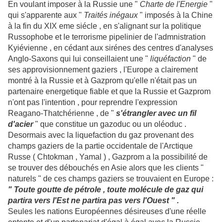
En voulant imposer à la Russie une "
Charte de l'Energie
"
qui s'apparente aux "
Traités inégaux
" imposés à la Chine
à la fin du XIX eme siécle , en s'alignant sur la politique
Russophobe et le terrorisme pipelinier de l'admnistration
Kyiévienne , en cédant aux sirénes des centres d'analyses
Anglo-Saxons qui lui conseillaient une "
liquéfaction
" de
ses approvisionnement gaziers , l'Europe a clairement
montré à la Russie et à Gazprom qu'elle n'était pas un
partenaire energetique fiable et que la Russie et Gazprom
n'ont pas l'intention , pour reprendre l'expression
Reagano-Thatchérienne , de "
s'étrangler avec un fil
d'acier
" que constitue un gazoduc ou un oléoduc .
Desormais avec la liquefaction du gaz provenant des
champs gaziers de la partie occidentale de l'Arctique
Russe ( Chtokman , Yamal ) , Gazprom a la possibilité de
se trouver des débouchés en Asie alors que les clients "
naturels " de ces champs gaziers se trouvaient en Europe :
" Toute goutte de pétrole , toute molécule de gaz qui
partira vers l'Est ne partira pas vers l'Ouest " .
Seules les nations Européennes désireuses d'une réelle