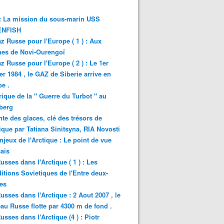
: La mission du sous-marin USS
NFISH
z Russe pour l'Europe ( 1 ) : Aux
nes de Novi-Ourengoï
z Russe pour l'Europe ( 2 ) : Le 1er
er 1984 , le GAZ de Siberie arrive en
e .
rique de la " Guerre du Turbot " au
berg
nte des glaces, clé des trésors de
tique par Tatiana Sinitsyna, RIA Novosti
njeux de l'Arctique : Le point de vue
ais
usses dans l'Arctique ( 1 ) : Les
itions Sovietiques de l'Entre deux-
es
usses dans l'Arctique : 2 Aout 2007 , le
au Russe flotte par 4300 m de fond .
usses dans l'Arctique (4 ) : Piotr