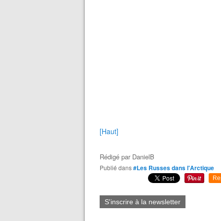
[Haut]
Rédigé par
DanielB
Publié dans
#Les Russes dans l'Arctique
Re
S'inscrire à la newsletter