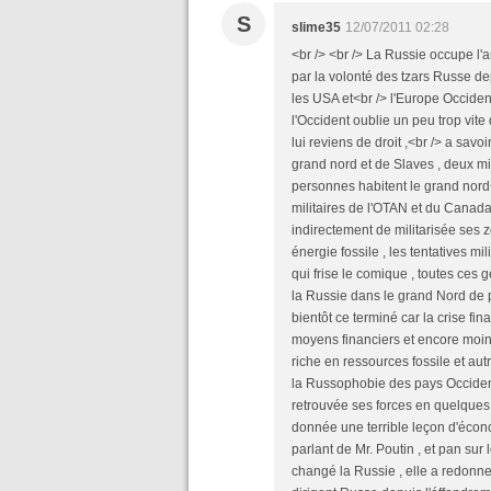
S
slime35
12/07/2011 02:28
<br /> <br /> La Russie occupe l'a
par la volonté des tzars Russe de
les USA et<br /> l'Europe Occide
l'Occident oublie un peu trop vite
lui reviens de droit ,<br /> a savo
grand nord et de Slaves , deux mi
personnes habitent le grand nord<
militaires de l'OTAN et du Canada
indirectement de militarisée ses
énergie fossile , les tentatives m
qui frise le comique , toutes ces 
la Russie dans le grand Nord de pr
bientôt ce terminé car la crise fin
moyens financiers et encore moins 
riche en ressources fossile et au
la Russophobie des pays Occident
retrouvée ses forces en quelque
donnée une terrible leçon d'écono
parlant de Mr. Poutin , et pan sur
changé la Russie , elle a redonn