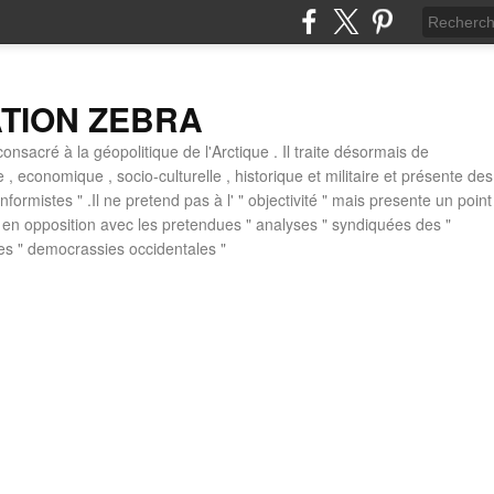
ATION ZEBRA
consacré à la géopolitique de l'Arctique . Il traite désormais de
ue , economique , socio-culturelle , historique et militaire et présente des
formistes " .Il ne pretend pas à l' " objectivité " mais presente un point
 , en opposition avec les pretendues " analyses " syndiquées des "
des " democrassies occidentales "