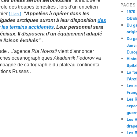
e ces unités seront aéromobiles"
a
indiqué le
PAGES
le des troupes terrestres , lors d'un entretien
1970 
nier
."Appelées à opérer dans les
[ Lien ]
QUEE
igades arctiques auront à leur disposition
des
Du ga
 les terrains accidentés
. Leur personnel sera
origi
ciaux. Il disposera d'un équipement adapté
Du ga
 liaison évolués" .
Janvi
tude . L'agence
Ria Novosti
vient d'annoncer
Europ
herches océanographiques
Akademik Fedorov
va
Histo
ampagne de cartographie du plateau continental
Spitz
ations Russes .
La fo
l'Arc
Les e
Franç
Les R
exped
guerr
Les R
drape
Les R