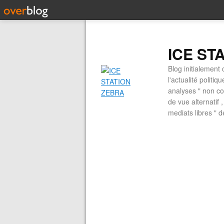
ICE ST
Blog initialement 
l'actualité politiq
analyses " non con
de vue alternatif
mediats libres " 