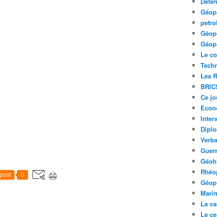
Défe
Géopo
petro
Géopo
Géopo
Le co
Tech
Les R
BRIC
Ce jo
Econ
Inter
Diplo
Verb
Guerr
Géohi
Rhéop
post
0
Géopo
Mari
La ca
Le ce