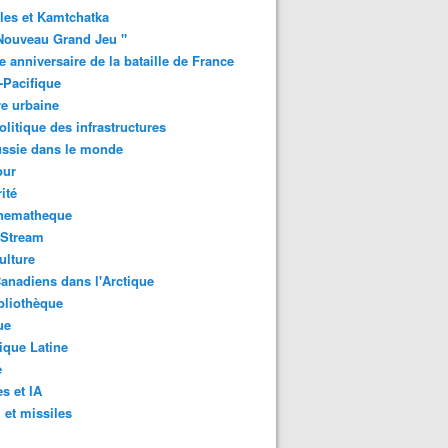
les et Kamtchatka
Nouveau Grand Jeu "
 anniversaire de la bataille de France
-Pacifique
e urbaine
litique des infrastructures
ussie dans le monde
ur
ité
inematheque
-Stream
ulture
anadiens dans l'Arctique
bliothèque
ue
que Latine
e
s et IA
et missiles