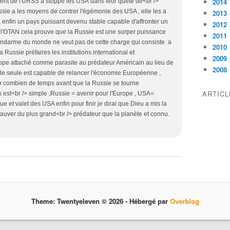
2014
ment de l'URSS a stoppé les USA dans leur quète de<br />
sie a les moyens de contrer l'égémonie des USA , elle les a
2013
e , enfin un pays puissant devenu stable capable d'affronter un
2012
et l'OTAN cela prouve que la Russie est une surper puissance
2011
gendarme du monde ne veut pas de cette charge qui consiste a
2010
 la Russie préfaires les institutions international et
2009
urope attaché comme parasite au prédateur Américain au lieu de
2008
elle seule est capable de relancer l'économie Européenne ,
r combien de temps avant que la Russie se tourne
ARTIC
oix est<br /> simple ,Russie = avenir pour l'Europe , USA=
 et valet des USA enfin pour finir je dirai que Dieu a mis la
sauver du plus grand<br /> prédateur que la planète et connu.
Theme: Twentyeleven © 2026 -
Hébergé par
Overblog