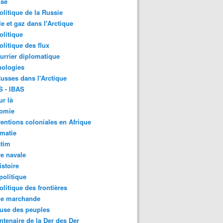
nse
litique de la Russie
le et gaz dans l'Arctique
litique
litique des flux
urrier diplomatique
nologies
usses dans l'Arctique
S - IBAS
ur là
omie
ventions coloniales en Afrique
matie
atim
e navale
stoire
olitique
litique des frontières
ne marchande
use des peuples
ntenaire de la Der des Der