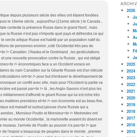
ARCHI
2026
rtique depuis pluisieurs siècle des villes ont étaient fondées
Ju
puis le 16eme siècle , aujourd'hui (21eme siècle ) le Canada ,
Ju
ntale conteste la présence Russe dans le grand Nord , mais
M
 que la Russie n'est pas n'importe quel pays et défrendra ce qui
Av
ir le cercle artique Russe est habité par un population natif du
M
llions de personnes environ ,coté Occidental très peu de
Fé
br /> Canadien ,l'Alaska et le Groënland , les gesticulations
Ja
 et une nouvelle provocation contre la Russie , qui est obligé
2025
 zones<br /> économiques face a un Occident vorace en
2024
ilitaires du nain Canadien sur la Géante Russie est d'un ridicule
gesticulations ont<br /> pour but d'entraver le dévellopement de
2023
ovoquer un conflit avec elle, mais pour l'Occident la partie va
2022
ancière est passé par<br /> là , les Anglo-Saxons n'ont plus les
2021
militairement d'affronté le géant Russe qui lui est riche très
2020
tres matières premières et<br /> son économie est au beau fixe,
2019
aux est maladif et surtout jalouse d'une Russie qui a
2018
s années , Monsieur Poutin et Monsieur<br /> Medvedev ont
2017
mie au monde Occidental , la marionette avaient ils disent en
2016
 le museau ,l'arrivée de Poutin au pouvoir n'a pas<br /> que
2015
er de l'espoir a beaucoup de peuples dans le monde , premier