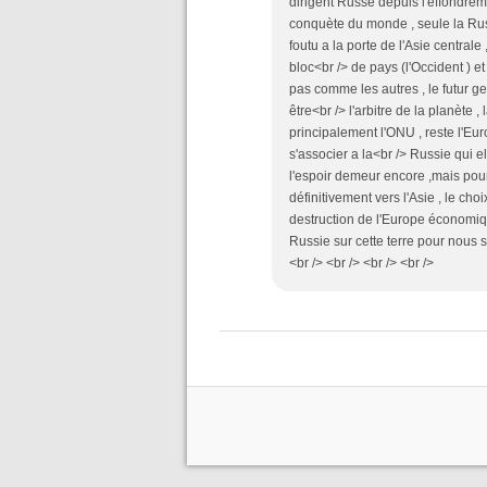
dirigent Russe depuis l'éffondre
conquète du monde , seule la Rus
foutu a la porte de l'Asie central
bloc<br /> de pays (l'Occident ) 
pas comme les autres , le futur 
être<br /> l'arbitre de la planète ,
principalement l'ONU , reste l'E
s'associer a la<br /> Russie qui 
l'espoir demeur encore ,mais pou
définitivement vers l'Asie , le ch
destruction de l'Europe économique
Russie sur cette terre pour nous 
<br /> <br /> <br /> <br />