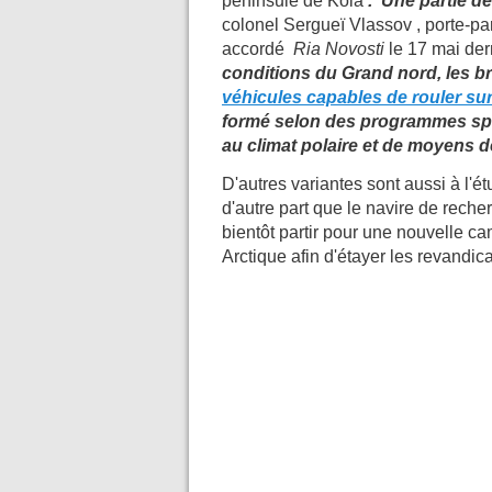
péninsule de Kola
."Une partie d
colonel Sergueï Vlassov , porte-paro
accordé
Ria Novosti
le 17 mai der
conditions du Grand nord, les br
véhicules capables de rouler sur
formé selon des programmes spé
au climat polaire et de moyens de
D'autres variantes sont aussi à l'é
d'autre part que le navire de rec
bientôt partir pour une nouvelle c
Arctique afin d'étayer les revandic