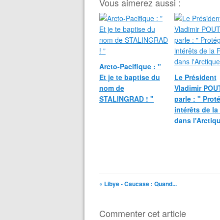
Vous aimerez aussi :
Arcto-Pacifique : "
Et je te baptise du
Le Président
nom de
Vladimir POU
STALINGRAD ! "
parle : " Prot
intérêts de la
dans l'Arctiq
« Libye - Caucase : Quand...
Commenter cet article