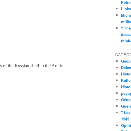
Petro
Links
Miche
milit
" The
dessu
think
CATÉG
Geopo
Defe
Histo
Kult
Histo
psyop
Géopo
Guerr
" Les
1945
Opin