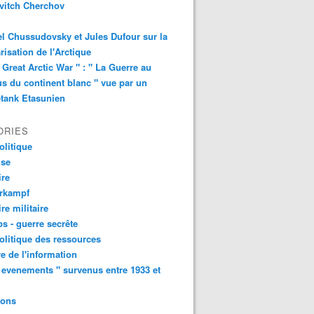
vitch Cherchov
l Chussudovsky et Jules Dufour sur la
arisation de l'Arctique
 Great Arctic War " : " La Guerre au
s du continent blanc " vue par un
-tank Etasunien
ORIES
litique
nse
ire
urkampf
ire militaire
s - guerre secrête
litique des ressources
e de l'information
 evenements " survenus entre 1933 et
ions