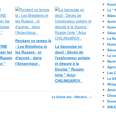
Kouri
Le " 
80éme
Arcto
Guerr
Géopo
La R
Pendant ce temps là
Humo
TINE
: Les Brésiliens et
La banquise en
Sécur
éger les
les Russes - et
deuil : Décès de
La c
 Russie
d'autres - dans
l'explorateur polaire
Nord
ue "
l'Antarctique .
et député à la
Agric
Douma " Russie-
Les C
Unie " Artur
La bi
CHILINGAROV .
Afriq
Améri
Chin
Le Grand Jeu - Officiers... »
Drone
SNLE 