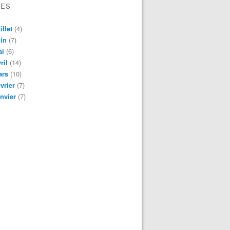
VES
illet
(4)
in
(7)
ai
(6)
ril
(14)
ars
(10)
vrier
(7)
nvier
(7)