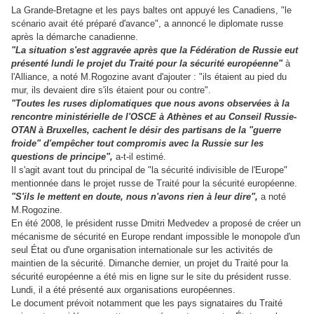
La Grande-Bretagne et les pays baltes ont appuyé les Canadiens, "le
scénario avait été préparé d'avance", a annoncé le diplomate russe
après la démarche canadienne.
"La situation s'est aggravée après que la Fédération de Russie eut
présenté lundi le projet du Traité pour la sécurité européenne"
à
l'Alliance, a noté M.Rogozine avant d'ajouter : "ils étaient au pied du
mur, ils devaient dire s'ils étaient pour ou contre".
"Toutes les ruses diplomatiques que nous avons observées à la
rencontre ministérielle de l'OSCE à Athènes et au Conseil Russie-
OTAN à Bruxelles, cachent le désir des partisans de la "guerre
froide" d'empêcher tout compromis avec la Russie sur les
questions de principe",
a-t-il estimé.
Il s'agit avant tout du principal de "la sécurité indivisible de l'Europe"
mentionnée dans le projet russe de Traité pour la sécurité européenne.
"S'ils le mettent en doute, nous n'avons rien à leur dire",
a noté
M.Rogozine.
En été 2008, le président russe Dmitri Medvedev a proposé de créer un
mécanisme de sécurité en Europe rendant impossible le monopole d'un
seul État ou d'une organisation internationale sur les activités de
maintien de la sécurité. Dimanche dernier, un projet du Traité pour la
sécurité européenne a été mis en ligne sur le site du président russe.
Lundi, il a été présenté aux organisations européennes.
Le document prévoit notamment que les pays signataires du Traité