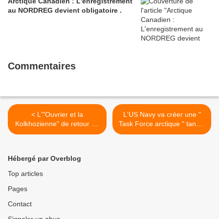
Arctique Canadien : L'enregistrement
au NORDREG devient obligatoire .
Commentaires
< L'"Ouvrier et la
L'US Navy va créer une "
Kolkhozienne" de retour au
Task Force arctique " tandis
Centre panrusse des
que la militarisation de la
expositions
région se poursuit . >
Hébergé par Overblog
Top articles
Pages
Contact