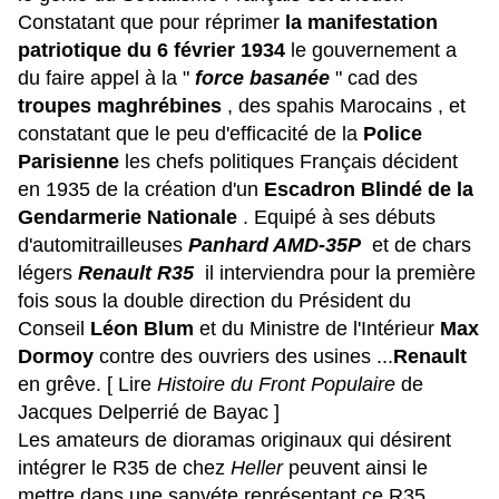
Constatant que pour réprimer
la manifestation
patriotique du 6 février 1934
le gouvernement a
du faire appel à la "
force basanée
" cad des
troupes maghrébines
, des spahis Marocains , et
constatant que le peu d'efficacité de la
Police
Parisienne
les chefs politiques Français décident
en 1935 de la création d'un
Escadron Blindé de la
Gendarmerie Nationale
. Equipé à ses débuts
d'automitrailleuses
Panhard AMD-35P
et de chars
légers
Renault R35
il interviendra pour la première
fois sous la double direction du Président du
Conseil
Léon Blum
et du Ministre de l'Intérieur
Max
Dormoy
contre des ouvriers des usines ...
Renault
en grêve. [ Lire
Histoire du Front Populaire
de
Jacques Delperrié de Bayac ]
Les amateurs de dioramas originaux qui désirent
intégrer le R35 de chez
Heller
peuvent ainsi le
mettre dans une sanyéte représentant ce R35