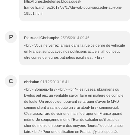
http://lignesdedefense.blogs.ouest-
france.fr/archive/2018/07/17/du-vab-pour-succeder-au-vbrg-
19551.html
P
Pietrucci Christophe
25/05/2014 09:46
<br /> Vous ne verrez jamais dans la rue ce genre de véhicule
en France, surtout avec nos politiciens actuels, ah oui peut
etre contre de jeunes patriotres pacifistes.. <br />
C
christian
01/12/2013 18:41
<br /> Bonjour,<br /> <br /> <br /> les russes, ukrainiens ou
byélos ont eux un véritable savoir faire en matière de contôle
de foule. Un producteur pouvant se targuer d'avoir le MVD
comme client a sans doute un vrai atout<br /> commercial.
C'est assez rare de voir une manif déraper en France quand
même. Je soupçonne même l'Etat de calculer qu'il est plus
cher de mettre en oeuvre des moyens "lourds" que de laisser
faire.<br /> Pour une utilisation en France, j'y crois peu. Je