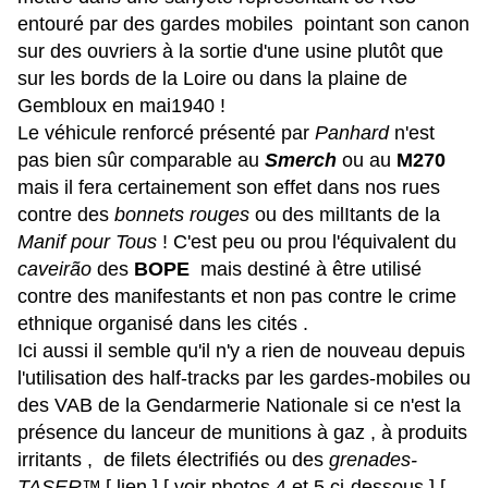
entouré par des gardes mobiles pointant son canon
sur des ouvriers à la sortie d'une usine plutôt que
sur les bords de la Loire ou dans la plaine de
Gembloux en mai1940 !
Le véhicule renforcé présenté par
Panhard
n'est
pas bien sûr comparable au
Smerch
ou au
M270
mais il fera certainement son effet dans nos rues
contre des
bonnets rouges
ou des milItants de la
Manif pour Tous
! C'est peu ou prou l'équivalent du
caveirão
des
BOPE
mais destiné à être utilisé
contre des manifestants et non pas contre le crime
ethnique organisé dans les cités .
Ici aussi il semble qu'il n'y a rien de nouveau depuis
l'utilisation des half-tracks par les gardes-mobiles ou
des VAB de la Gendarmerie Nationale si ce n'est la
présence du lanceur de munitions à gaz , à produits
irritants , de filets électrifiés ou des
grenades-
TASER™
[ lien ]
[ voir photos 4 et 5 ci-dessous ]
[