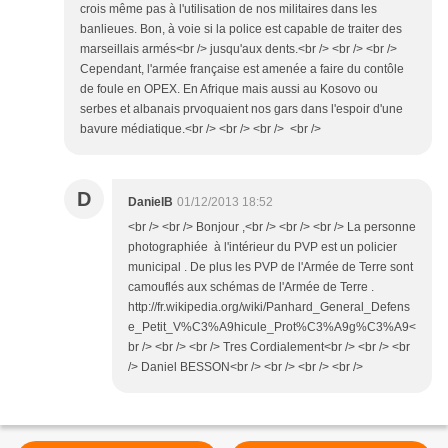
crois même pas à l'utilisation de nos militaires dans les
banlieues. Bon, à voie si la police est capable de traiter des
marseillais armés<br /> jusqu'aux dents.<br /> <br /> <br />
Cependant, l'armée française est amenée a faire du contôle
de foule en OPEX. En Afrique mais aussi au Kosovo ou
serbes et albanais prvoquaient nos gars dans l'espoir d'une
bavure médiatique.<br /> <br /> <br /> <br />
D
DanielB
01/12/2013 18:52
<br /> <br /> Bonjour ,<br /> <br /> <br /> La personne
photographiée à l'intérieur du PVP est un policier
municipal . De plus les PVP de l'Armée de Terre sont
camouflés aux schémas de l'Armée de Terre .
http://fr.wikipedia.org/wiki/Panhard_General_Defens
e_Petit_V%C3%A9hicule_Prot%C3%A9g%C3%A9<
br /> <br /> <br /> Tres Cordialement<br /> <br /> <br
/> Daniel BESSON<br /> <br /> <br /> <br />