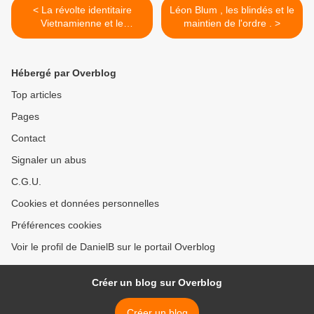
< La révolte identitaire
Léon Blum , les blindés et le
Vietnamienne et le
maintien de l'ordre . >
colonialisme Français
analysés par Stanley
Karnow . [ 1ére partie ]
Hébergé par Overblog
Top articles
Pages
Contact
Signaler un abus
C.G.U.
Cookies et données personnelles
Préférences cookies
Voir le profil de DanielB sur le portail Overblog
Créer un blog sur Overblog
Créer un blog