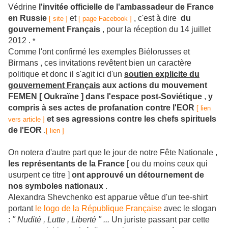
Védrine
l'invitée officielle de l'ambassadeur de France
en Russie
et
, c'est à dire
du
[ site ]
[ page Facebook ]
gouvernement Français
, pour la réception du 14 juillet
2012 .
*
Comme l'ont confirmé les exemples Biélorusses et
Birmans , ces invitations revêtent bien un caractère
politique et donc il s'agit ici d'un
soutien explicite du
gouvernement Français
aux actions du mouvement
FEMEN [ Oukraïne ] dans l'espace post-Soviétique
,
y
compris à ses actes de profanation contre l'EOR
[ lien
et ses agressions contre les chefs spirituels
vers article ]
de l'EOR
.
[ lien ]
On notera d'autre part que le jour de notre Fête Nationale ,
les représentants de la France
[ ou du moins ceux qui
usurpent ce titre ]
ont approuvé un détournement de
nos symboles nationaux
.
Alexandra Shevchenko est apparue vêtue d'un tee-shirt
portant
le logo de la République Française
avec le slogan
:
" Nudité , Lutte , Liberté " ...
Un juriste passant par cette