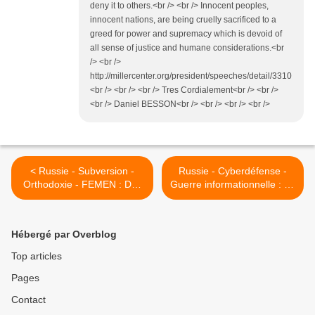
deny it to others.<br /> <br /> Innocent peoples,
innocent nations, are being cruelly sacrificed to a
greed for power and supremacy which is devoid of
all sense of justice and humane considerations.<br
/> <br />
http://millercenter.org/president/speeches/detail/3310
<br /> <br /> <br /> Tres Cordialement<br /> <br />
<br /> Daniel BESSON<br /> <br /> <br /> <br />
< Russie - Subversion -
Russie - Cyberdéfense -
Orthodoxie - FEMEN : Des
Guerre informationnelle : Le
croix Orthodoxes
SVR pourrait s'équiper de
vandalisées à travers la
robots informatiques
Russie .
destinés à intervenir sur la
Hébergé par Overblog
blogosphère . >
Top articles
Pages
Contact