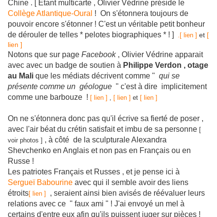
Chine . [ Etant multicarte , Olivier Védrine préside le
Collège Atlantique-Oural
! On s'étonnera toujours de
pouvoir encore s'étonner ! C'est un véritable petit bonheur
de dérouler de telles * pelotes biographiques * ! ]
et
[
.[ lien ]
lien ]
Notons que sur page
Facebook
, Olivier Védrine apparait
avec avec un badge de soutien à
Philippe Verdon , otage
au Mali
que les médiats décrivent comme "
qui se
présente comme un géologue
"
c'est à dire implicitement
comme une barbouze !
[ lien ]
,
[ lien ]
et
[ lien ]
On ne s'étonnera donc pas qu'il écrive sa fierté de poser ,
avec l'air béat du crétin satisfait et imbu de sa personne
[
, à côté de la sculpturale Alexandra
voir photos ]
Shevchenko en Anglais et non pas en Français ou en
Russe !
Les patriotes Français et Russes , et je pense ici à
Sergueï Babourine
avec qui il semble avoir des liens
étroits
, seraient ainsi bien avisés de réévaluer leurs
[ lien ]
relations avec ce " faux ami " !
J'ai envoyé un mel à
certains d'entre eux afin qu'ils puissent juger sur pièces !