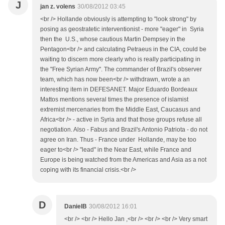
J
jan z. volens
30/08/2012 03:45
<br /> Hollande obviously is attempting to "look strong" by
posing as geostratetic interventionist - more "eager" in Syria
then the U.S., whose cautious Martin Dempsey in the
Pentagon<br /> and calculating Petraeus in the CIA, could be
waiting to discern more clearly who is really participating in
the "Free Syrian Army". The commander of Brazil's observer
team, which has now been<br /> withdrawn, wrote a an
interesting item in DEFESANET. Major Eduardo Bordeaux
Mattos mentions several times the presence of islamist
extremist mercenaries from the Middle East, Caucasus and
Africa<br /> - active in Syria and that those groups refuse all
negotiation. Also - Fabus and Brazil's Antonio Patriota - do not
agree on Iran. Thus - France under Hollande, may be too
eager to<br /> "lead" in the Near East, while France and
Europe is being watched from the Americas and Asia as a not
coping with its financial crisis.<br />
D
DanielB
30/08/2012 16:01
<br /> <br /> Hello Jan ,<br /> <br /> <br /> Very smart