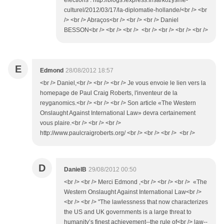
elections : http://blogs.lexpress.fr/sarkozysme-
culturel/2012/03/17/la-diplomatie-hollande/<br /> <br
/> <br /> Abraços<br /> <br /> <br /> Daniel
BESSON<br /> <br /> <br /> <br /> <br /> <br /> <br />
E
Edmond
28/08/2012 18:57
<br /> Daniel,<br /> <br /> <br /> Je vous envoie le lien vers la
homepage de Paul Craig Roberts, l'inventeur de la
reyganomics.<br /> <br /> <br /> Son article «The Western
Onslaught Against International Law» devra certainement
vous plaire.<br /> <br /> <br />
http://www.paulcraigroberts.org/ <br /> <br /> <br /> <br />
D
DanielB
29/08/2012 00:50
<br /> <br /> Merci Edmond ,<br /> <br /> <br /> «The
Western Onslaught Against International Law<br />
<br /> <br /> "The lawlessness that now characterizes
the US and UK governments is a large threat to
humanity’s finest achievement--the rule of<br /> law--