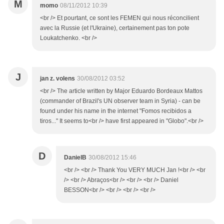
M
momo
08/11/2012 10:39
<br /> Et pourtant, ce sont les FEMEN qui nous réconcilient
avec la Russie (et l'Ukraine), certainement pas ton pote
Loukatchenko. <br />
J
jan z. volens
30/08/2012 03:52
<br /> The article written by Major Eduardo Bordeaux Mattos
(commander of Brazil's UN observer team in Syria) - can be
found under his name in the internet "Fomos recibidos a
tiros..." It seems to<br /> have first appeared in "Globo".<br />
D
DanielB
30/08/2012 15:46
<br /> <br /> Thank You VERY MUCH Jan !<br /> <br
/> <br /> Abraços<br /> <br /> <br /> Daniel
BESSON<br /> <br /> <br /> <br />