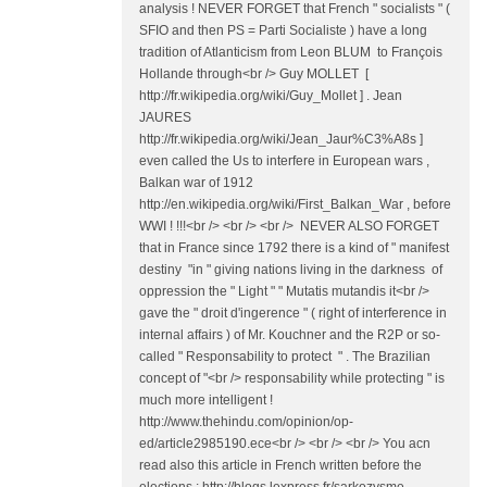
analysis ! NEVER FORGET that French " socialists " (
SFIO and then PS = Parti Socialiste ) have a long
tradition of Atlanticism from Leon BLUM to François
Hollande through<br /> Guy MOLLET [
http://fr.wikipedia.org/wiki/Guy_Mollet ] . Jean
JAURES
http://fr.wikipedia.org/wiki/Jean_Jaur%C3%A8s ]
even called the Us to interfere in European wars ,
Balkan war of 1912
http://en.wikipedia.org/wiki/First_Balkan_War , before
WWI ! !!!<br /> <br /> <br /> NEVER ALSO FORGET
that in France since 1792 there is a kind of " manifest
destiny "in " giving nations living in the darkness of
oppression the " Light " " Mutatis mutandis it<br />
gave the " droit d'ingerence " ( right of interference in
internal affairs ) of Mr. Kouchner and the R2P or so-
called " Responsability to protect " . The Brazilian
concept of "<br /> responsability while protecting " is
much more intelligent !
http://www.thehindu.com/opinion/op-
ed/article2985190.ece<br /> <br /> <br /> You acn
read also this article in French written before the