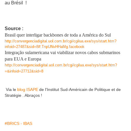
au Brésil !
Source :
Brasil quer interligar backbones de toda a América do Sul
http://convergenciadigital.uol.com.br/cgi/cgilua.exe/sys/start.htm?
infoid=27487&sid=8#.TnpUNvHHaMg.facebook
Integração sulamericana vai viabilizar novos cabos submarinos
para EUA e Europa
http
://convergenciadigital.uol.com.br/cgi/cgilua.exe/sys/start.htm?
=&infoid=27712&sid=8
Via le
blog ISAPE
de l'Institut Sud-Américain de Politique et de
Stratégie . Abraços !
#BRICS - IBAS