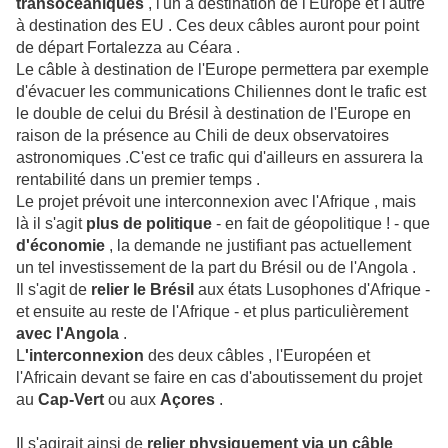
transocéaniques
, l'un à destination de l'Europe et l'autre
à destination des EU . Ces deux câbles auront pour point
de départ Fortalezza au Céara .
Le câble à destination de l'Europe permettera par exemple
d'évacuer les communications Chiliennes dont le trafic est
le double de celui du Brésil à destination de l'Europe en
raison de la présence au Chili de deux observatoires
astronomiques .C'est ce trafic qui d'ailleurs en assurera la
rentabilité dans un premier temps .
Le projet prévoit une interconnexion avec l'Afrique , mais
là il s'agit
plus de politique
- en fait de géopolitique ! - que
d'économie
, la demande ne justifiant pas actuellement
un tel investissement de la part du Brésil ou de l'Angola .
Il s'agit de
relier le Brésil
aux états Lusophones d'Afrique -
et ensuite au reste de l'Afrique - et plus particulièrement
avec l'Angola
.
L
'interconnexion
des deux câbles , l'Européen et
l'Africain devant se faire en cas d'aboutissement du projet
au
Cap-Vert
ou aux
Açores
.
Il s'agirait ainsi de
relier physiquement via un câble