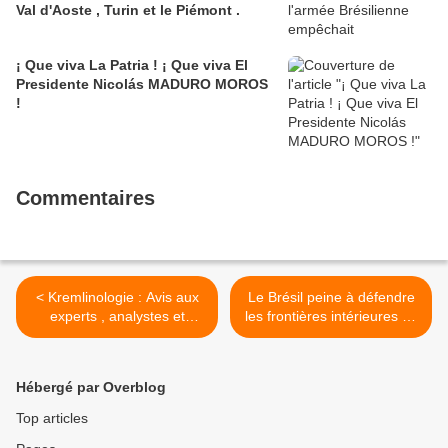
Val d'Aoste , Turin et le Piémont .
¡ Que viva La Patria ! ¡ Que viva El
Presidente Nicolás MADURO MOROS
!
Commentaires
< Kremlinologie : Avis aux
Le Brésil peine à défendre
experts , analystes et
les frontières intérieures de
autres géopolitologues "
l'UNASUL . >
spécialistes de la Russie " !
Hébergé par Overblog
Top articles