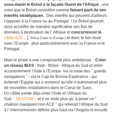
sous-marin le Brésil à la façade Ouest de l'Afrique
, une
zone que le Brésil considére comme
faisant parti de ses
interêts stratégiques
. Des interêts qui peuvent d'ailleurs
l'opposer à la France ou au Portugal ! Le Brésil pourrait
ainsi accroître de manière significative ses flux de
données à destination de l' Afrique et
concurrencer le
câble ACE
, [
et donc le lien tissé
Africa Coast to Europe ]
avec l'Europe , plus particulièrement avec la France et le
Portugal .
Mais le projet à une composante plus ambitieuse :
Créer
un réseau IBAS
: Inde - Brésil - Afrique du Sud et relier
accesoirement l'Inde à l'Europe via la route des " grands
navigateurs " - via le Cap de Bonne-Espérance - qui
éviterait l'Egypte qui a annoncé qu'elle n'autroriserait plus
de nouvelles installations dans le Canal de Suez .
Un câble existe déja entre l'Inde et l'Afrique du
Sud -
SEACOM
- et il ne reste plus qu' à poser ce "
chaînon manquant non ACE
" qui relierait l'Afrique du Sud
à l' interconnexion définie plus haut via l'Angola et ensuite