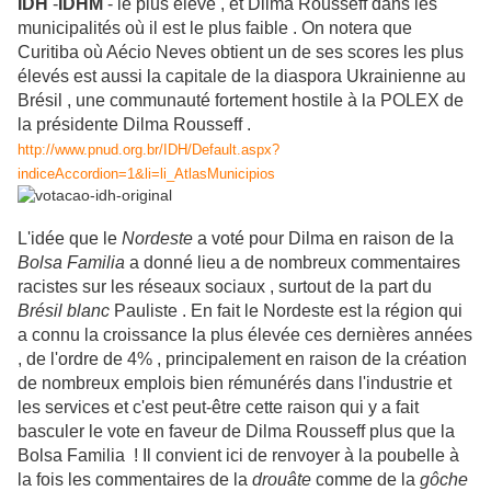
IDH
-
IDHM
- le plus élevé , et Dilma Rousseff dans les
municipalités où il est le plus faible . On notera que
Curitiba où Aécio Neves obtient un de ses scores les plus
élevés est aussi la capitale de la diaspora Ukrainienne au
Brésil , une communauté fortement hostile à la POLEX de
la présidente Dilma Rousseff .
http://www.pnud.org.br/IDH/Default.aspx?
indiceAccordion=1&li=li_AtlasMunicipios
L'idée que le
Nordeste
a voté pour Dilma en raison de la
Bolsa Familia
a donné lieu a de nombreux commentaires
racistes sur les réseaux sociaux , surtout de la part du
Brésil blanc
Pauliste . En fait le Nordeste est la région qui
a connu la croissance la plus élevée ces dernières années
, de l'ordre de 4% , principalement en raison de la création
de nombreux emplois bien rémunérés dans l'industrie et
les services et c'est peut-être cette raison qui y a fait
basculer le vote en faveur de Dilma Rousseff plus que la
Bolsa Familia ! Il convient ici de renvoyer à la poubelle à
la fois les commentaires de la
drouâte
comme de la
gôche