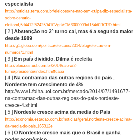
especialista
http://noticias.terra.com.br/eleicoes/ne-nao-tem-culpa-diz-especialista-
sobre-cenario-
eleitoral,5d4412f524259410VgnVCM3000009af154d0RCRD.html
[ 2 ]
Abstenção no 2º turno cai, mas é a segunda maior
desde 1989
http://g1.globo.com/politica/eleicoes/2014/blog/eleicao-em-
numeros/1.html
[ 3 ]
Em país dividido, Dilma é reeleita
http://eleicoes.uol.com.br/2014/raio-x/2-
turno/presidente/index.htm#capa
[ 4 ]
Na contramao das outras regioes do pais ,
Nordeste tem crescimento de 4%
http://www1.folha.uol.com.br/mercado/2014/07/1491677-
na-contramao-das-outras-regioes-do-pais-nordeste-
cresce-4.shtml
[ 5 ]
Nordeste cresce acima da media do Pais
http://economia.estadao.com.br/noticias/geral,nordeste-cresce-acima-
da-media-do-pais,165312e
[ 6 ]
O Nordeste cresce mais que o Brasil e ganha
poder econômico