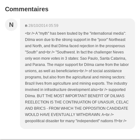
Commentaires
N
n
28/10/2014 05:59
<br /> A "myth" has been touted by the "international media":
Dilma won due to the strong support in the "poor" Northeast
and North, and that Dilma faced rejection in the prosperous
"South" and<br /> "Southwest. In fact the challenger Neves
only won more votes in 3 states: Sao Paulo, Santa Catarina,
and Parana. The major support for Dilma came from the labor
unions, as well as beneficiaries<br /> of social assistance
programs, but also from the agricultural and mining sectors:
Brazil lives from agriculture and mining exports. The industry
involved in infrastructure development also<br /> supported
Dilma. BUT THE MOST IMPORTANT BENEFIT OF DILMAS
REELECTION IS THE CONTINUATION OF UNASUR, CELAC
AND BRICS - FROM WHICH THE OPPOSITION CANDIDATE
WOULD HAVE EVENTUALLY WITHDRAWN: A<br />
geopolitical disaster for many "independent" nations !!!<br />