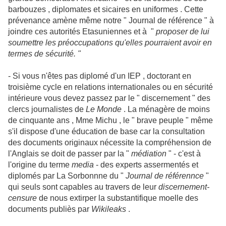
barbouzes , diplomates et sicaires en uniformes . Cette
prévenance amène même notre " Journal de référence " à
joindre ces autorités Etasuniennes et à "
proposer de lui
soumettre les préoccupations qu'elles pourraient avoir en
termes de sécurité. "
- Si vous n'êtes pas diplomé d'un IEP , doctorant en
troisième cycle en relations internationales ou en sécurité
intérieure vous devez passez par le " discernement " des
clercs journalistes de
Le Monde
. La ménagère de moins
de cinquante ans , Mme Michu , le " brave peuple " même
s'il dispose d'une éducation de base car la consultation
des documents originaux nécessite la compréhension de
l'Anglais se doit de passer par la "
médiation
" - c'est à
l'origine du terme
media
- des experts assermentés et
diplomés par La Sorbonnne du "
Journal de référennce
"
qui seuls sont capables au travers de leur
discernement-
censure
de nous extirper la substantifique moelle des
documents publiès par
Wikileaks
.