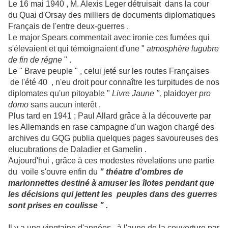
Le 16 mai 1940 , M. Alexis Leger détruisait dans la cour
du Quai d'Orsay des milliers de documents diplomatiques
Français de l'entre deux-guerres .
Le major Spears commentait avec ironie ces fumées qui
s'élevaient et qui témoignaient d'une "
atmosphère lugubre
de fin de régne
" .
Le " Brave peuple " , celui jeté sur les routes Françaises
de l'été 40 , n'eu droit pour connaître les turpitudes de nos
diplomates qu'un pitoyable "
Livre Jaune ",
plaidoyer
pro
domo
sans aucun interêt .
Plus tard en 1941 ; Paul Allard grâce à la découverte par
les Allemands en rase campagne d'un wagon chargé des
archives du GQG publia quelques pages savoureuses des
elucubrations de Daladier et Gamelin .
Aujourd'hui , grâce à ces modestes révelations une partie
du voile s'ouvre enfin du
" théatre d'ombres de
marionnettes destiné à amuser les îlotes pendant que
les décisions qui jettent les peuples dans des guerres
sont prises en coulisse " .
Il y a une vingtaine d'années , à l'aune de la couverture par