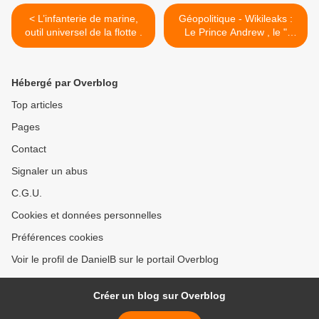
< L’infanterie de marine,
Géopolitique - Wikileaks :
outil universel de la flotte .
Le Prince Andrew , le "
Grand Jeu " et Halford Mac
Kinder ! >
Hébergé par Overblog
Top articles
Pages
Contact
Signaler un abus
C.G.U.
Cookies et données personnelles
Préférences cookies
Voir le profil de DanielB sur le portail Overblog
Créer un blog sur Overblog