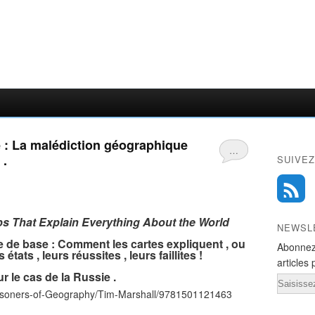
e : La malédiction géographique
…
 .
SUIVEZ
s That Explain Everything About the World
NEWSL
e de base : Comment les cartes expliquent , ou
Abonnez
ats , leurs réussites , leurs faillites !
articles 
ur le cas de la Russie .
Email
risoners-of-Geography/Tim-Marshall/9781501121463