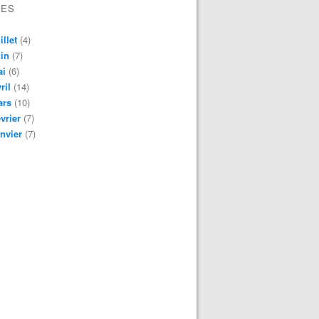
VES
illet
(4)
in
(7)
ai
(6)
ril
(14)
ars
(10)
vrier
(7)
nvier
(7)