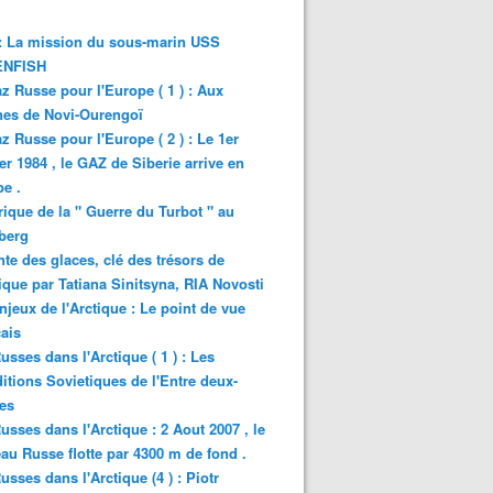
: La mission du sous-marin USS
NFISH
z Russe pour l'Europe ( 1 ) : Aux
nes de Novi-Ourengoï
z Russe pour l'Europe ( 2 ) : Le 1er
er 1984 , le GAZ de Siberie arrive en
e .
rique de la " Guerre du Turbot " au
berg
nte des glaces, clé des trésors de
tique par Tatiana Sinitsyna, RIA Novosti
njeux de l'Arctique : Le point de vue
ais
usses dans l'Arctique ( 1 ) : Les
itions Sovietiques de l'Entre deux-
es
usses dans l'Arctique : 2 Aout 2007 , le
au Russe flotte par 4300 m de fond .
usses dans l'Arctique (4 ) : Piotr