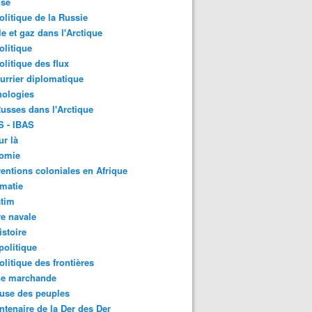
nse
litique de la Russie
le et gaz dans l'Arctique
litique
litique des flux
urrier diplomatique
nologies
usses dans l'Arctique
S - IBAS
ur là
omie
ventions coloniales en Afrique
matie
atim
e navale
stoire
olitique
litique des frontières
ne marchande
use des peuples
ntenaire de la Der des Der