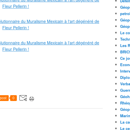
Défe
Géopo
petro
Géopo
Géopo
Le co
Tech
Les R
BRIC
Ce jo
Econ
Inter
Diplo
Verb
Guerr
Géohi
post
0
Rhéop
Géopo
Mari
La ca
Le ce