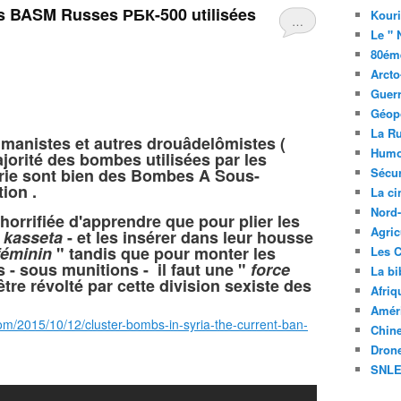
s BASM Russes РБК-500 utilisées
Kouri
…
Le " 
80éme
Arcto
Guerr
Géopo
La R
manistes et autres drouâdelômistes (
Humo
majorité des bombes utilisées par les
rie sont bien des Bombes A Sous-
Sécur
tion .
La c
Nord
orrifiée d'apprendre que pour plier les
Agric
-
kasseta
- et les insérer dans leur housse
 féminin
" tandis que pour monter les
Les C
- sous munitions - il faut une "
force
La bi
être révolté par cette division sexiste des
Afriq
Améri
com/2015/10/12/cluster-bombs-in-syria-the-current-ban-
Chin
Drone
SNLE 