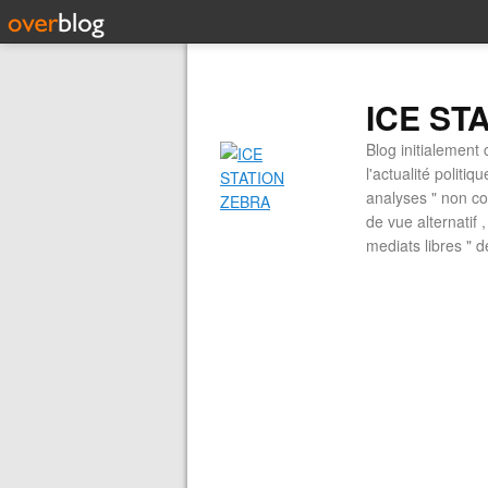
ICE ST
Blog initialement 
l'actualité politiq
analyses " non con
de vue alternatif
mediats libres " 