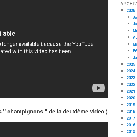
ARCHI
2026
Ju
Ju
M
Av
M
Fé
Ja
2025
2024
2023
2022
2021
2020
2019
tits " champignons " de la deuxième video )
2018
2017
2016
2015