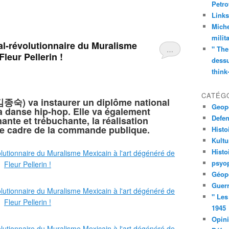
Petro
Links
Miche
milit
nal-révolutionnaire du Muralisme
" The
…
leur Pellerin !
dessu
think
CATÉG
김종숙
) va instaurer un diplôme national
Geopo
a danse hip-hop. Elle va également
Defe
nte et trébuchante, la réalisation
 le cadre de la commande publique.
Histo
Kult
Histo
psyop
Géopo
Guerr
" Les
1945
Opin