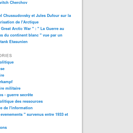
vitch Cherchov
l Chussudovsky et Jules Dufour sur la
arisation de l'Arctique
 Great Arctic War " : " La Guerre au
s du continent blanc " vue par un
-tank Etasunien
ORIES
litique
nse
ire
urkampf
ire militaire
s - guerre secrête
litique des ressources
e de l'information
 evenements " survenus entre 1933 et
ions