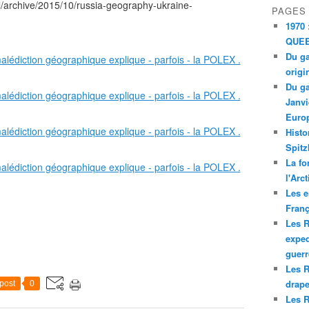
al/archive/2015/10/russia-geography-ukraine-
PAGES
1970 
QUEE
Du ga
origi
Du ga
Janvi
Europ
Histo
Spitz
La fo
l'Arc
Les e
Franç
Les R
exped
guerr
Les R
drape
post
0
Les R