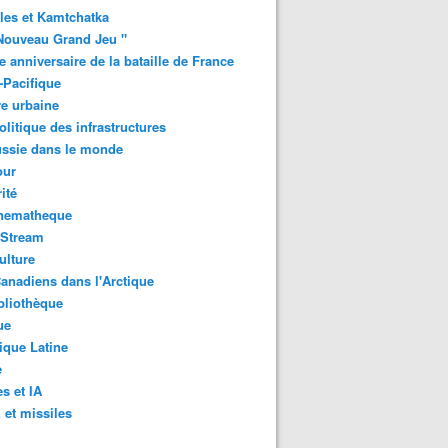
les et Kamtchatka
Nouveau Grand Jeu "
 anniversaire de la bataille de France
-Pacifique
e urbaine
litique des infrastructures
ussie dans le monde
ur
ité
inematheque
-Stream
ulture
anadiens dans l'Arctique
bliothèque
ue
que Latine
e
s et IA
et missiles