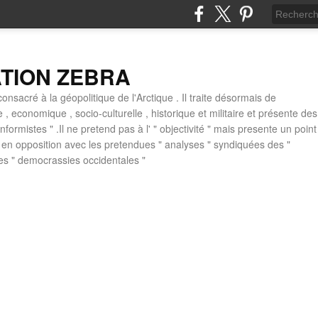
ATION ZEBRA
consacré à la géopolitique de l'Arctique . Il traite désormais de
ue , economique , socio-culturelle , historique et militaire et présente des
formistes " .Il ne pretend pas à l' " objectivité " mais presente un point
 , en opposition avec les pretendues " analyses " syndiquées des "
des " democrassies occidentales "