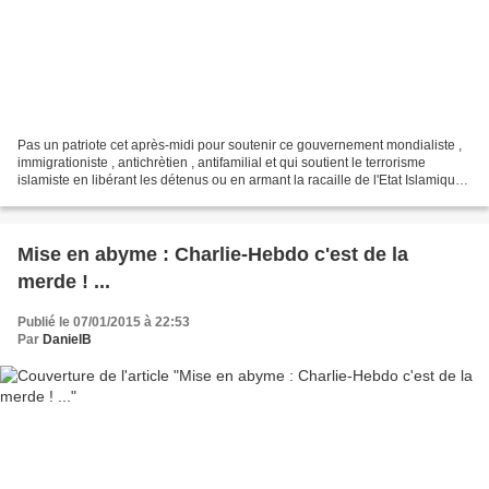
Pas un patriote cet après-midi pour soutenir ce gouvernement mondialiste ,
immigrationiste , antichrètien , antifamilial et qui soutient le terrorisme
islamiste en libérant les détenus ou en armant la racaille de l'Etat Islamique .
Pas un patriote pour...
Mise en abyme : Charlie-Hebdo c'est de la
merde ! ...
Publié le 07/01/2015 à 22:53
Par
DanielB