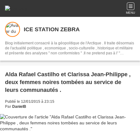
MENU
ICE STATION ZEBRA
Blog initialement consacré à la géopolitique de l'Arctique . Il traite désormais
de l'actualité politique , economique , socio-culturelle , historique et militaire
et présente des analyses " non conformistes " .Il ne pretend pas à l' "
objectivité " mais presente un point de vue alternatif , en opposition avec les
pretendues " analyses " syndiquées des " mediats libres " des "
democrassies occidentales "
Alda Rafael Castilho et Clarissa Jean-Philippe ,
deux femmes noires tombées au service de
leurs communautés .
Publié le 12/01/2015 à 23:15
Par
DanielB