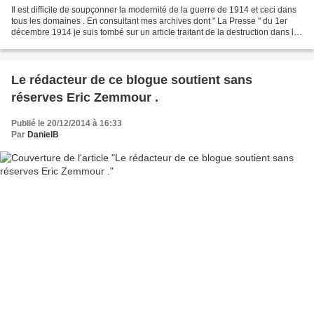
Il est difficile de soupçonner la modernité de la guerre de 1914 et ceci dans
tous les domaines . En consultant mes archives dont " La Presse " du 1er
décembre 1914 je suis tombé sur un article traitant de la destruction dans la
Baltique du câble sous-marin...
Le rédacteur de ce blogue soutient sans
réserves Eric Zemmour .
Publié le 20/12/2014 à 16:33
Par
DanielB