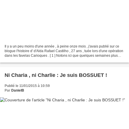
Il y a un peu moins d'une année , à peine onze mois , j'avais publié sur ce
blogue l'histoire d' d'Alda Rafael Castilho , 27 ans , tuée lors d'une opération
dans les favelas Carioques . [ 1 ] Notons ici que quelques semaines plus
tard des " experts "...
Ni Charia , ni Charlie : Je suis BOSSUET !
Publié le 11/01/2015 à 10:59
Par
DanielB