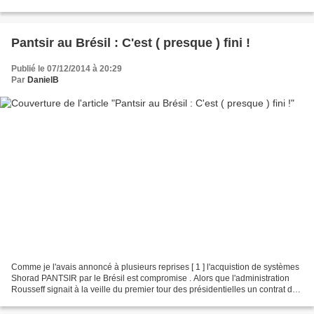
Jésuites . Les réseaux de la Compagnie...
Pantsir au Brésil : C'est ( presque ) fini !
Publié le 07/12/2014 à 20:29
Par
DanielB
Comme je l'avais annoncé à plusieurs reprises [ 1 ] l'acquistion de systèmes
Shorad PANTSIR par le Brésil est compromise . Alors que l'administration
Rousseff signait à la veille du premier tour des présidentielles un contrat de
plus de 2 milliards d'USD...