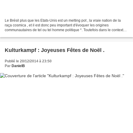
Le Brésil plus que les Etats-Unis est un melting pot , la vraie nation de la
raça cosmica , et il est donc peu important d'évoquer les origines
communautaires de tel ou tel homme politique *. Toutefois dans le contexte
actuel tendu des relations internationales...
Kulturkampf : Joyeuses Fêtes de Noël .
Publié le 20/12/2014 à 23:50
Par
DanielB