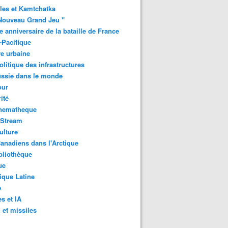
les et Kamtchatka
Nouveau Grand Jeu "
 anniversaire de la bataille de France
-Pacifique
e urbaine
litique des infrastructures
ussie dans le monde
ur
ité
inematheque
-Stream
ulture
anadiens dans l'Arctique
bliothèque
ue
que Latine
e
s et IA
et missiles