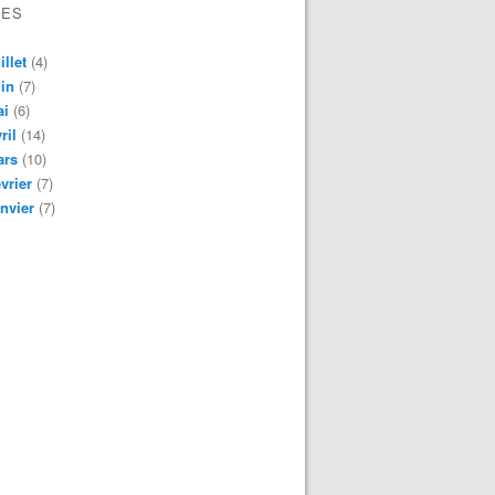
VES
illet
(4)
in
(7)
ai
(6)
ril
(14)
ars
(10)
vrier
(7)
nvier
(7)