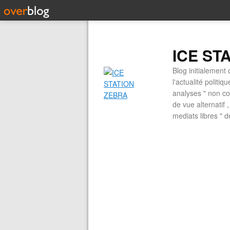
ICE ST
Blog initialement 
l'actualité politiq
analyses " non con
de vue alternatif
mediats libres " 