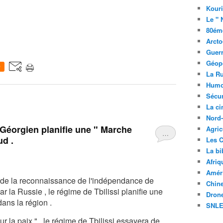
Kouri
Le " 
80éme
Arcto
Guerr
Géopo
0
La R
Humo
Sécur
La c
Nord
Géorgien planifie une " Marche
Agric
…
ud .
Les C
La bi
Afriq
Améri
 de la reconnaissance de l'indépendance de
Chin
r la Russie , le régime de Tbilissi planifie une
Drone
dans la région .
SNLE 
r la paix " , le régime de Tbilissi essayera de