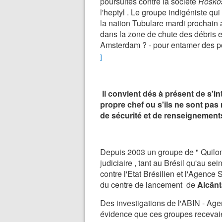
poursuites contre la société
Rosko
l'heptyl . Le groupe indigéniste qu
la nation Tubulare mardi prochain 
dans la zone de chute des débris 
Amsterdam ? - pour entamer des po
]
Il convient dés à présent de s'i
propre chef ou s'ils ne sont pas
de sécurité et de renseignements
Depuis 2003 un groupe de " Quilom
judiciaire , tant au Brésil qu'au se
contre l'Etat Brésilien et l'Agence 
du centre de lancement de
Alcânta
Des investigations de l'ABIN - Ag
évidence que ces groupes recevaie