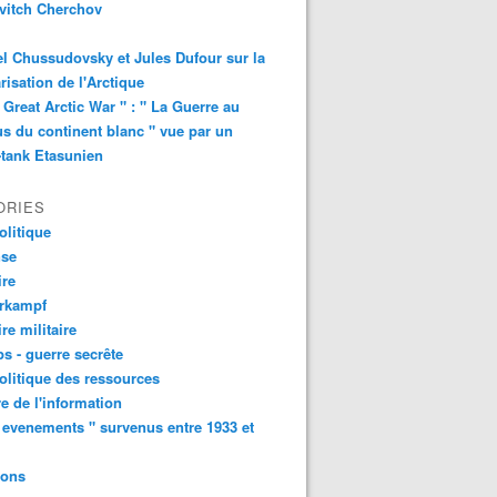
vitch Cherchov
l Chussudovsky et Jules Dufour sur la
arisation de l'Arctique
 Great Arctic War " : " La Guerre au
s du continent blanc " vue par un
-tank Etasunien
ORIES
litique
nse
ire
urkampf
ire militaire
s - guerre secrête
litique des ressources
e de l'information
 evenements " survenus entre 1933 et
ions