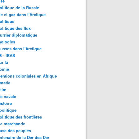
nse
litique de la Russie
le et gaz dans l'Arctique
litique
litique des flux
urrier diplomatique
nologies
usses dans l'Arctique
S - IBAS
ur là
omie
ventions coloniales en Afrique
matie
atim
e navale
stoire
olitique
litique des frontières
ne marchande
use des peuples
ntenaire de la Der des Der