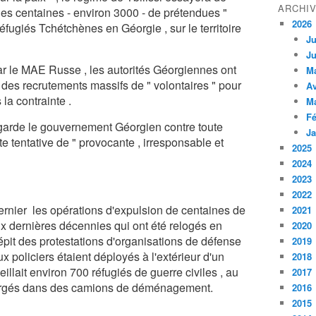
ARCHI
des centaines - environ 3000 - de prétendues "
2026
fugiés Tchétchènes en Géorgie , sur le territoire
Ju
Ju
ar le MAE Russe , les autorités Géorgiennes ont
M
des recrutements massifs de " volontaires " pour
Av
la contrainte .
M
Fé
garde le gouvernement Géorgien contre toute
Ja
tte tentative de " provocante , irresponsable et
2025
2024
2023
2022
rnier les opérations d'expulsion de centaines de
2021
ux dernières décennies qui ont été relogés en
2020
dépit des protestations d'organisations de défense
2019
 policiers étaient déployés à l'extérieur d'un
2018
eillait environ 700 réfugiés de guerre civiles , au
2017
hargés dans des camions de déménagement.
2016
2015