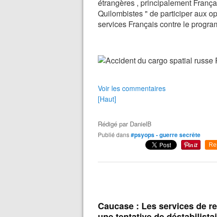
étrangères , principalement França
Quilombistes " de participer aux 
services Français contre le progra
Voir les commentaires
[Haut]
Rédigé par
DanielB
Publié dans
#psyops - guerre secrête
Re
Caucase : Les services de 
une tentative de déstabilist