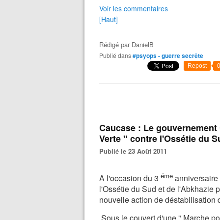
Voir les commentaires
[Haut]
Rédigé par
DanielB
Publié dans
#psyops - guerre secrête
Repost
Caucase : Le gouvernement 
Verte " contre l'Ossétie du S
Publié le 23 Août 2011
éme
A l'occasion du 3
anniversaire
l'Ossétie du Sud et de l'Abkhazie pa
nouvelle action de déstabilisation 
Sous le couvert d'une " Marche pou