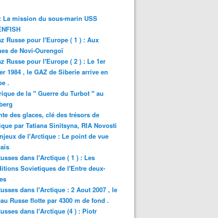
: La mission du sous-marin USS
NFISH
z Russe pour l'Europe ( 1 ) : Aux
nes de Novi-Ourengoï
z Russe pour l'Europe ( 2 ) : Le 1er
er 1984 , le GAZ de Siberie arrive en
e .
rique de la " Guerre du Turbot " au
berg
nte des glaces, clé des trésors de
tique par Tatiana Sinitsyna, RIA Novosti
njeux de l'Arctique : Le point de vue
ais
usses dans l'Arctique ( 1 ) : Les
itions Sovietiques de l'Entre deux-
es
usses dans l'Arctique : 2 Aout 2007 , le
au Russe flotte par 4300 m de fond .
usses dans l'Arctique (4 ) : Piotr