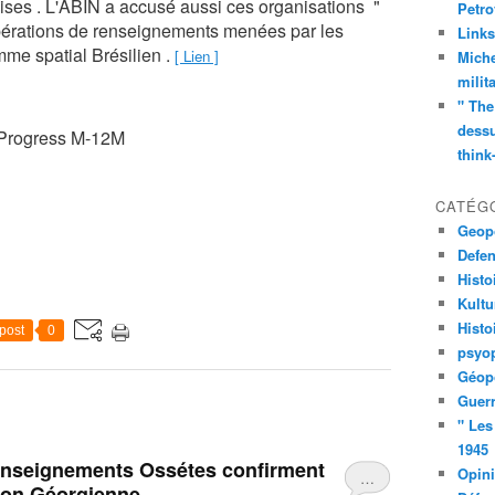
ises . L'ABIN a accusé aussi ces organisations "
Petro
opérations de renseignements menées par les
Links
mme spatial Brésilien .
[ Lien ]
Miche
milit
" The
dessu
think
CATÉG
Geopo
Defe
Histo
Kult
Histo
post
0
psyop
Géopo
Guerr
" Les
1945
renseignements Ossétes confirment
Opin
…
aion Géorgienne .