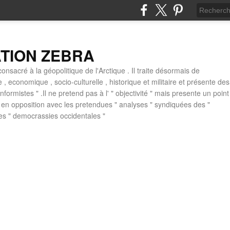
ATION ZEBRA
consacré à la géopolitique de l'Arctique . Il traite désormais de
ue , economique , socio-culturelle , historique et militaire et présente des
formistes " .Il ne pretend pas à l' " objectivité " mais presente un point
 , en opposition avec les pretendues " analyses " syndiquées des "
des " democrassies occidentales "