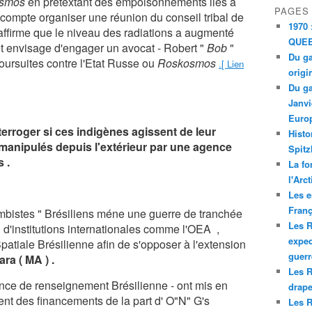
smos
en pretextant des empoisonnements liès à
PAGES
i compte organiser une réunion du conseil tribal de
1970 
affirme que le niveau des radiations a augmenté
QUEE
et envisage d'engager un avocat - Robert "
Bob
"
Du ga
ursuites contre l'Etat Russe ou
Roskosmos
.[ Lien
origi
Du ga
Janvi
Europ
nterroger si ces indigènes agissent de leur
Histo
 manipulés depuis l'extérieur par une agence
Spitz
 .
La fo
l'Arc
Les e
Franç
bistes " Brésiliens méne une guerre de tranchée
Les R
in d'institutions internationales comme l'OEA ,
exped
Spatiale Brésilienne afin de s'opposer à l'extension
guerr
ra ( MA ) .
Les R
ence de renseignement Brésilienne - ont mis en
drape
nt des financements de la part d' O"N" G's
Les R