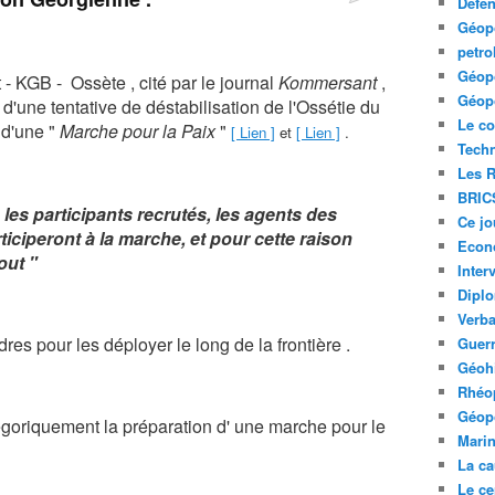
Défe
Géopo
petro
Géopo
 - KGB - Ossète , cité par le journal
Kommersant
,
Géopo
 d'une tentative de déstabilisation de l'Ossétie du
Le co
 d'une
"
Marche pour la Paix
"
[ Lien ]
et
[ Lien ]
.
Tech
Les R
BRIC
les participants recrutés, les agents des
Ce jo
iciperont à la marche, et pour cette raison
Econ
out "
Inter
Diplo
Verb
es pour les déployer le long de la frontière .
Guerr
Géohi
Rhéop
Géopo
égoriquement la préparation d' une marche pour le
Mari
La ca
Le ce