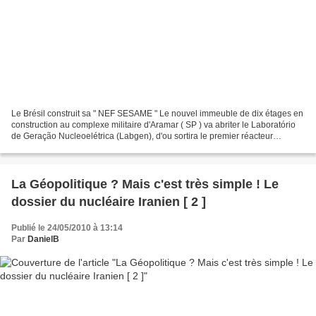
Le Brésil construit sa " NEF SESAME " Le nouvel immeuble de dix étages en
construction au complexe militaire d'Aramar ( SP ) va abriter le Laboratório
de Geração Nucleoelétrica (Labgen), d'ou sortira le premier réacteur
nucléaire 100% Brésilien . La première...
La Géopolitique ? Mais c'est très simple ! Le
dossier du nucléaire Iranien [ 2 ]
Publié le 24/05/2010 à 13:14
Par
DanielB