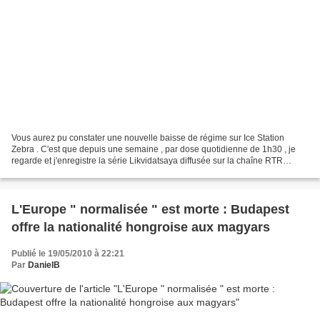
Vous aurez pu constater une nouvelle baisse de régime sur Ice Station
Zebra . C'est que depuis une semaine , par dose quotidienne de 1h30 , je
regarde et j'enregistre la série Likvidatsaya diffusée sur la chaîne RTR
Planeta . Celle-ci se déroule dans...
L'Europe " normalisée " est morte : Budapest
offre la nationalité hongroise aux magyars
Publié le 19/05/2010 à 22:21
Par
DanielB