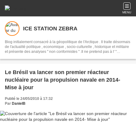
MENU
ICE STATION ZEBRA
Blog initialement consacré à la géopolitique de l'Arctique . Il traite désormais
de l'actualité politique , economique , socio-culturelle , historique et militaire
et présente des analyses " non conformistes " .Il ne pretend pas à l' "
objectivité " mais presente un point de vue alternatif , en opposition avec les
pretendues " analyses " syndiquées des " mediats libres " des "
democrassies occidentales "
Le Brésil va lancer son premier réacteur
nucléaire pour la propulsion navale en 2014-
Mise à jour
Publié le 24/05/2010 à 17:32
Par
DanielB