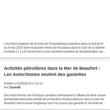
L'accident tragique de la mine de Raspadskaya suyrvenu dans la nuit du 8
au 9 mai 2010 dans le bassin minier du Kouzbass dans le Sud de la Sibérie
Centrale [ 1 ] a t'il donné lieu à une nouvelle tentative de destabilisation de la
Russie orchestrée depuis...
Activités pétrolières dans la Mer de Beaufort :
Les Autochtones veulent des garanties
Publié le 22/05/2010 à 19:15
Par
DanielB
Des Autochtones de l'Arctique canadien demandent à Ottawa de faire cesser
immédiatement toute activité de production d'hydrocarbures dans la mer de
Beaufort, tant et aussi longtemps qu'il ne pourra pas garantir la sécurité de
l'écosystème de la région....