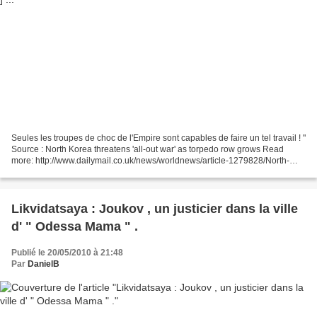
Seules les troupes de choc de l'Empire sont capables de faire un tel travail ! "
Source : North Korea threatens 'all-out war' as torpedo row grows Read
more: http://www.dailymail.co.uk/news/worldnews/article-1279828/North-
Korean-torpedo-DID-sink-Sout...
Likvidatsaya : Joukov , un justicier dans la ville
d' " Odessa Mama " .
Publié le 20/05/2010 à 21:48
Par
DanielB