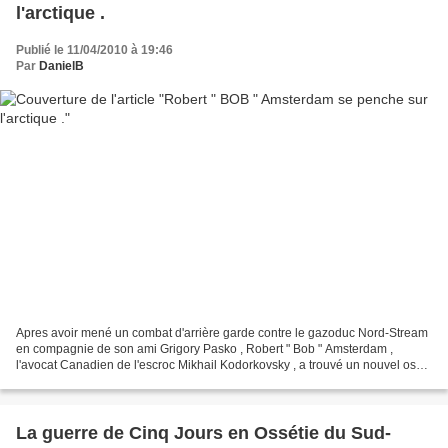
l'arctique .
Publié le 11/04/2010 à 19:46
Par
DanielB
Apres avoir mené un combat d'arrière garde contre le gazoduc Nord-Stream
en compagnie de son ami Grigory Pasko , Robert " Bob " Amsterdam ,
l'avocat Canadien de l'escroc Mikhail Kodorkovsky , a trouvé un nouvel os
Russophobe à ronger : L'arctique et les...
La guerre de Cinq Jours en Ossétie du Sud-