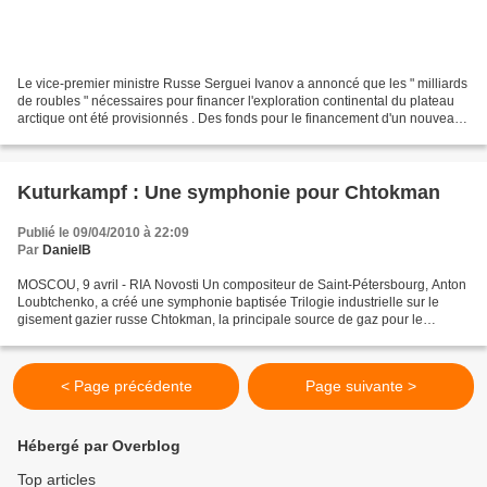
Le vice-premier ministre Russe Serguei Ivanov a annoncé que les " milliards
de roubles " nécessaires pour financer l'exploration continental du plateau
arctique ont été provisionnés . Des fonds pour le financement d'un nouveau
brise-glaces ont été aussi...
Kuturkampf : Une symphonie pour Chtokman
Publié le 09/04/2010 à 22:09
Par
DanielB
MOSCOU, 9 avril - RIA Novosti Un compositeur de Saint-Pétersbourg, Anton
Loubtchenko, a créé une symphonie baptisée Trilogie industrielle sur le
gisement gazier russe Chtokman, la principale source de gaz pour le
pipeline Nord Stream, a annoncé vendredi...
< Page précédente
Page suivante >
Hébergé par Overblog
Top articles