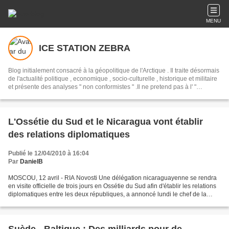
MENU
ICE STATION ZEBRA
Blog initialement consacré à la géopolitique de l'Arctique . Il traite désormais
de l'actualité politique , economique , socio-culturelle , historique et militaire
et présente des analyses " non conformistes " .Il ne pretend pas à l' "
objectivité " mais presente un point de vue alternatif , en opposition avec les
pretendues " analyses " syndiquées des " mediats libres " des "
democrassies occidentales "
L'Ossétie du Sud et le Nicaragua vont établir
des relations diplomatiques
Publié le 12/04/2010 à 16:04
Par
DanielB
MOSCOU, 12 avril - RIA Novosti Une délégation nicaraguayenne se rendra
en visite officielle de trois jours en Ossétie du Sud afin d'établir les relations
diplomatiques entre les deux républiques, a annoncé lundi le chef de la
diplomatie sud-ossète Mourat...