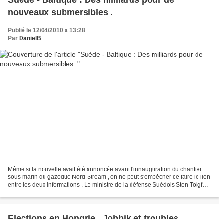
Suède - Baltique : Des milliards pour de
nouveaux submersibles .
Publié le 12/04/2010 à 13:28
Par
DanielB
Même si la nouvelle avait été annoncée avant l'innauguration du chantier
sous-marin du gazoduc Nord-Stream , on ne peut s'empêcher de faire le lien
entre les deux informations . Le ministre de la défense Suédois Sten Tolgfors
vient d'annoncer dans une...
Elections en Hongrie , Jobbik et troubles