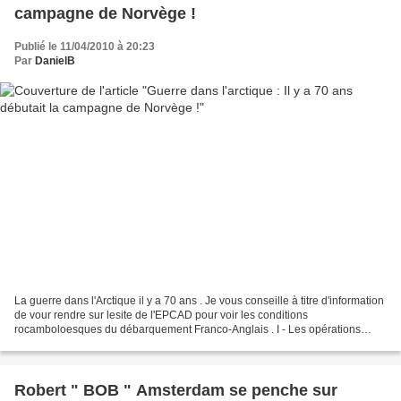
campagne de Norvège !
Publié le 11/04/2010 à 20:23
Par
DanielB
La guerre dans l'Arctique il y a 70 ans . Je vous conseille à titre d'information
de vour rendre sur lesite de l'EPCAD pour voir les conditions
rocamboloesques du débarquement Franco-Anglais . I - Les opérations
militaires Dès le 9 avril 1940, les Allemands...
Robert " BOB " Amsterdam se penche sur