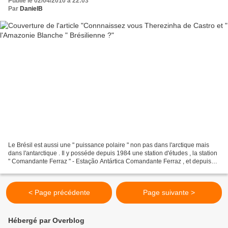
Publié le 02/04/2010 à 22:03
Par
DanielB
Le Brésil est aussi une " puissance polaire " non pas dans l'arctique mais
dans l'antarctique . Il y posséde depuis 1984 une station d'études , la station
" Comandante Ferraz " - Estação Antártica Comandante Ferraz , et depuis
1982 le programme " PROANTAR...
< Page précédente
Page suivante >
Hébergé par Overblog