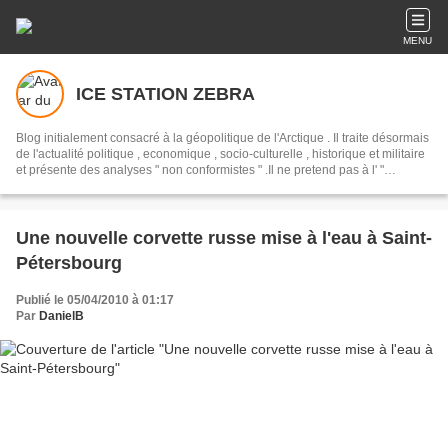
MENU
ICE STATION ZEBRA
Blog initialement consacré à la géopolitique de l'Arctique . Il traite désormais
de l'actualité politique , economique , socio-culturelle , historique et militaire
et présente des analyses " non conformistes " .Il ne pretend pas à l' "
objectivité " mais presente un point de vue alternatif , en opposition avec les
pretendues " analyses " syndiquées des " mediats libres " des "
democrassies occidentales "
Une nouvelle corvette russe mise à l'eau à Saint-
Pétersbourg
Publié le 05/04/2010 à 01:17
Par
DanielB