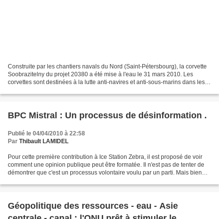
Construite par les chantiers navals du Nord (Saint-Pétersbourg), la corvette
Soobrazitelny du projet 20380 a été mise à l'eau le 31 mars 2010. Les
corvettes sont destinées à la lutte anti-navires et anti-sous-marins dans les
zones côtières, ainsi qu'à...
BPC Mistral : Un processus de désinformation .
Publié le 04/04/2010 à 22:58
Par
Thibault LAMIDEL
Pour cette première contribution à Ice Station Zebra, il est proposé de voir
comment une opinion publique peut être formatée. Il n'est pas de tenter de
démontrer que c'est un processus volontaire voulu par un parti. Mais bien
que, par des erreurs a priori...
Géopolitique des ressources - eau - Asie
centrale - canal : l'ONU prêt à stimuler le