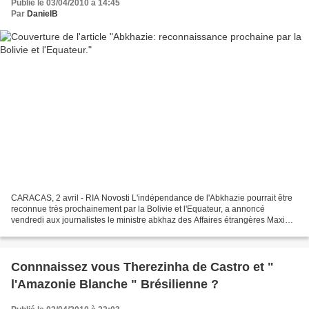
Publié le 03/04/2010 à 14:45
Par
DanielB
CARACAS, 2 avril - RIA Novosti L'indépendance de l'Abkhazie pourrait être
reconnue très prochainement par la Bolivie et l'Equateur, a annoncé
vendredi aux journalistes le ministre abkhaz des Affaires étrangères Maxim
Gvindjia. "Nous nous attendons à ce...
Connnaissez vous Therezinha de Castro et "
l'Amazonie Blanche " Brésilienne ?