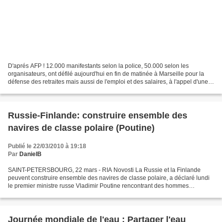
D'aprés AFP ! 12.000 manifestants selon la police, 50.000 selon les
organisateurs, ont défilé aujourd'hui en fin de matinée à Marseille pour la
défense des retraites mais aussi de l'emploi et des salaires, à l'appel d'une
intersyndicale CGT-CFDT-FSU-Unsa-Solidaires....
Russie-Finlande: construire ensemble des
navires de classe polaire (Poutine)
Publié le 22/03/2010 à 19:18
Par
DanielB
SAINT-PETERSBOURG, 22 mars - RIA Novosti La Russie et la Finlande
peuvent construire ensemble des navires de classe polaire, a déclaré lundi
le premier ministre russe Vladimir Poutine rencontrant des hommes
d'affaires finlandais à Strelna, une banlieue...
Journée mondiale de l'eau : Partager l'eau