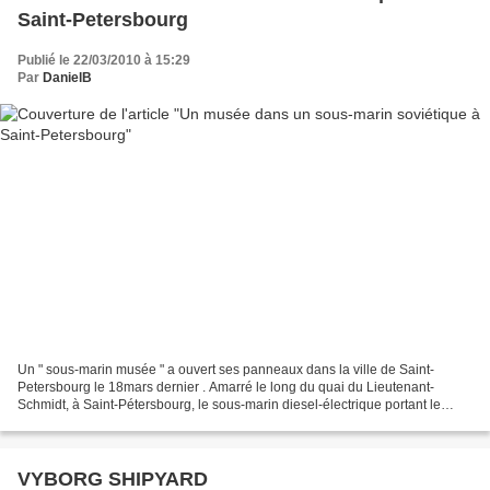
Saint-Petersbourg
Publié le 22/03/2010 à 15:29
Par
DanielB
Un " sous-marin musée " a ouvert ses panneaux dans la ville de Saint-
Petersbourg le 18mars dernier . Amarré le long du quai du Lieutenant-
Schmidt, à Saint-Pétersbourg, le sous-marin diesel-électrique portant le
numéro " С-189 " a été construit en 1955...
VYBORG SHIPYARD