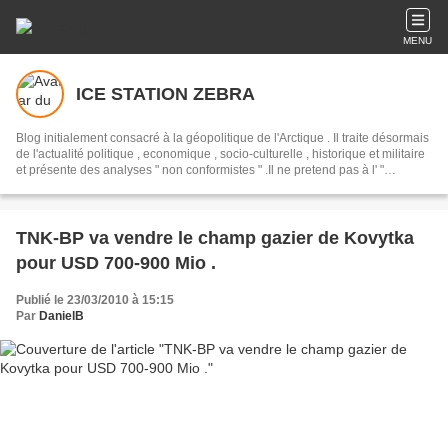
MENU
ICE STATION ZEBRA
Blog initialement consacré à la géopolitique de l'Arctique . Il traite désormais
de l'actualité politique , economique , socio-culturelle , historique et militaire
et présente des analyses " non conformistes " .Il ne pretend pas à l' "
objectivité " mais presente un point de vue alternatif , en opposition avec les
pretendues " analyses " syndiquées des " mediats libres " des "
democrassies occidentales "
TNK-BP va vendre le champ gazier de Kovytka
pour USD 700-900 Mio .
Publié le 23/03/2010 à 15:15
Par
DanielB