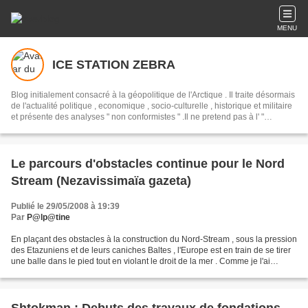
MENU
ICE STATION ZEBRA
Blog initialement consacré à la géopolitique de l'Arctique . Il traite désormais
de l'actualité politique , economique , socio-culturelle , historique et militaire
et présente des analyses " non conformistes " .Il ne pretend pas à l' "
objectivité " mais presente un point de vue alternatif , en opposition avec les
pretendues " analyses " syndiquées des " mediats libres " des "
democrassies occidentales "
Le parcours d'obstacles continue pour le Nord
Stream (Nezavissimaïa gazeta)
Publié le 29/05/2008 à 19:39
Par
P@lp@tine
En plaçant des obstacles à la construction du Nord-Stream , sous la pression
des Etazuniens et de leurs caniches Baltes , l'Europe est en train de se tirer
une balle dans le pied tout en violant le droit de la mer . Comme je l'ai
expliqué dans un post...