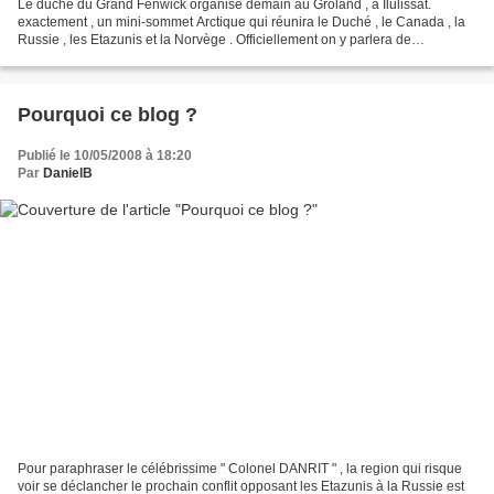
Le duché du Grand Fenwick organise demain au Groland , à Ilulissat.
exactement , un mini-sommet Arctique qui réunira le Duché , le Canada , la
Russie , les Etazunis et la Norvège . Officiellement on y parlera de
réchauffement climatique et de prévention...
Pourquoi ce blog ?
Publié le 10/05/2008 à 18:20
Par
DanielB
Pour paraphraser le célébrissime " Colonel DANRIT " , la region qui risque
voir se déclancher le prochain conflit opposant les Etazunis à la Russie est