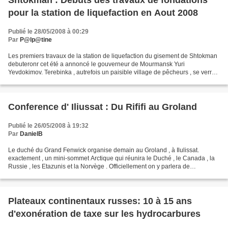
Shtokman : Debuts des travaux de fondations
pour la station de liquefaction en Aout 2008
Publié le 28/05/2008 à 00:29
Par
P@lp@tine
Les premiers travaux de la station de liquefaction du gisement de Shtokman
debuteronr cet été a annoncé le gouverneur de Mourmansk Yuri
Yevdokimov. Terebinka , autrefois un paisible village de pêcheurs , se verra
doter d'infrastructures modernes comme...
Conference d' Iliussat : Du Rififi au Groland
Publié le 26/05/2008 à 19:32
Par
DanielB
Le duché du Grand Fenwick organise demain au Groland , à Ilulissat.
exactement , un mini-sommet Arctique qui réunira le Duché , le Canada , la
Russie , les Etazunis et la Norvège . Officiellement on y parlera de
réchauffement climatique et de prévention...
Plateaux continentaux russes: 10 à 15 ans
d'exonération de taxe sur les hydrocarbures