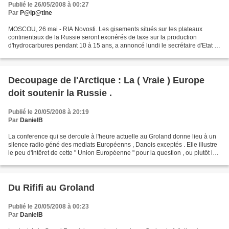
Publié le 26/05/2008 à 00:27
Par
P@lp@tine
MOSCOU, 26 mai - RIA Novosti. Les gisements situés sur les plateaux
continentaux de la Russie seront exonérés de taxe sur la production
d'hydrocarbures pendant 10 à 15 ans, a annoncé lundi le secrétaire d'Etat et
vice-ministre des Finances Sergueï Chatalov...
Decoupage de l'Arctique : La ( Vraie ) Europe
doit soutenir la Russie .
Publié le 20/05/2008 à 20:19
Par
DanielB
La conference qui se deroule à l'heure actuelle au Groland donne lieu à un
silence radio géné des mediats Européenns , Danois exceptés . Elle illustre
le peu d'intêret de cette " Union Européenne " pour la question , ou plutôt le
fait que cette Union...
Du Rififi au Groland
Publié le 20/05/2008 à 00:23
Par
DanielB