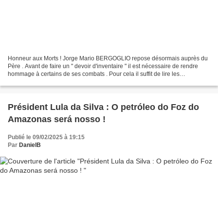
Honneur aux Morts ! Jorge Mario BERGOGLIO repose désormais auprès du
Père . Avant de faire un " devoir d'inventaire " il est nécessaire de rendre
hommage à certains de ses combats . Pour cela il suffit de lire les
commentaires sur ses prétendues " zones...
Président Lula da Silva : O petróleo do Foz do
Amazonas será nosso !
Publié le 09/02/2025 à 19:15
Par
DanielB