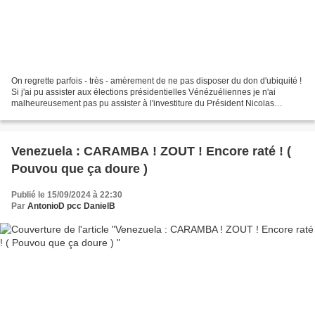
On regrette parfois - très - amèrement de ne pas disposer du don d'ubiquité !
Si j'ai pu assister aux élections présidentielles Vénézuéliennes je n'ai
malheureusement pas pu assister à l'investiture du Président Nicolas
Maduro . Je peux toutefois signer...
Venezuela : CARAMBA ! ZOUT ! Encore raté ! (
Pouvou que ça doure )
Publié le 15/09/2024 à 22:30
Par
AntonioD pcc DanielB