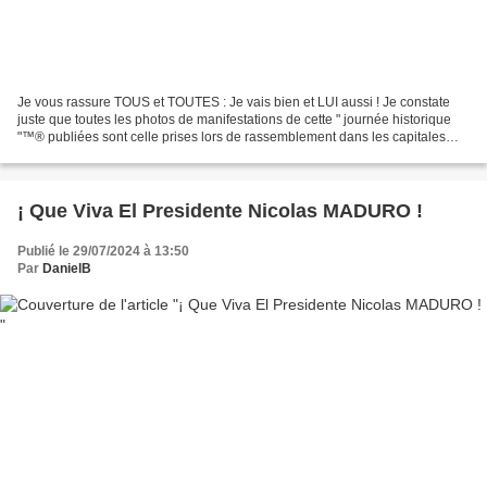
Je vous rassure TOUS et TOUTES : Je vais bien et LUI aussi ! Je constate
juste que toutes les photos de manifestations de cette " journée historique
"™® publiées sont celle prises lors de rassemblement dans les capitales
Occidentaliennes... Ces " communautés...
¡ Que Viva El Presidente Nicolas MADURO !
Publié le 29/07/2024 à 13:50
Par
DanielB