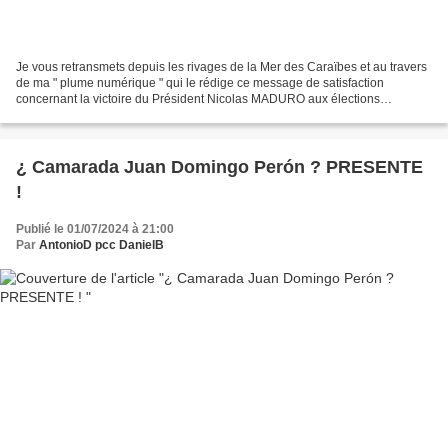
Je vous retransmets depuis les rivages de la Mer des Caraïbes et au travers
de ma " plume numérique " qui le rédige ce message de satisfaction
concernant la victoire du Président Nicolas MADURO aux élections
Présidentielles de 2024 . Vedemosti nous apprend...
¿ Camarada Juan Domingo Perón ? PRESENTE
!
Publié le 01/07/2024 à 21:00
Par
AntonioD pcc DanielB