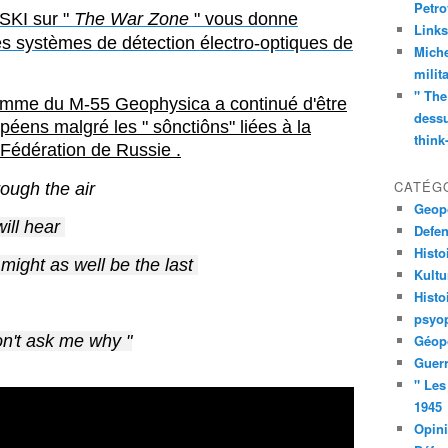
Petro
SKI sur "
The War Zone
" vous donne
Links
es systèmes de détection électro-optiques de
Miche
milit
" The
gramme du M-55 Geophysica a continué d'être
dessu
péens malgré les " sônctiôns" liées à la
think
 Fédération de Russie .
CATÉG
ough the air
Geopo
ill hear 
Defe
Histo
 might as well be the last 
Kult
Histo
psyop
on't ask me why "
Géopo
Guerr
" Les
1945
Opin