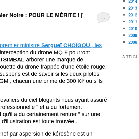
2014
2013
Mer Noire : POUR LE MÉRITE ! [
2012
…
2011
2010
2009
2008
 premier ministre
Sergueï CHOÏGOU
, les
l'interception du drone MQ-9 pourront
ARTIC
y TSIMBAL
arborer une marque de
lhouette du drone frappée d'une étoile rouge.
suspens est de savoir si les deux pilotes
SGM , chacun une prime de 300 K₽ ou s'ils
aliers du ciel blogants nous ayant assuré
 professionnelle " et a du fortement
u'il a du certainement rentrer " sur une
 d'illustration est toute trouvée .
onef par aspersion de kérosène est un