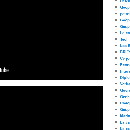
Défe
Géopo
petro
Géopo
Géopo
Le co
Tech
Les R
BRIC
Ce jo
Econ
Inter
Diplo
Verb
Guerr
Géohi
Rhéop
Géopo
Mari
La ca
Le ce