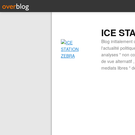
ICE ST
Blog initialement 
l'actualité politiq
analyses " non con
de vue alternatif
mediats libres " 