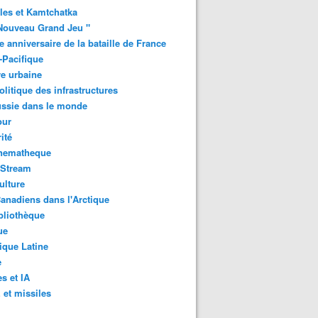
les et Kamtchatka
Nouveau Grand Jeu "
 anniversaire de la bataille de France
-Pacifique
e urbaine
litique des infrastructures
ussie dans le monde
ur
ité
inematheque
-Stream
ulture
anadiens dans l'Arctique
bliothèque
ue
que Latine
e
s et IA
et missiles