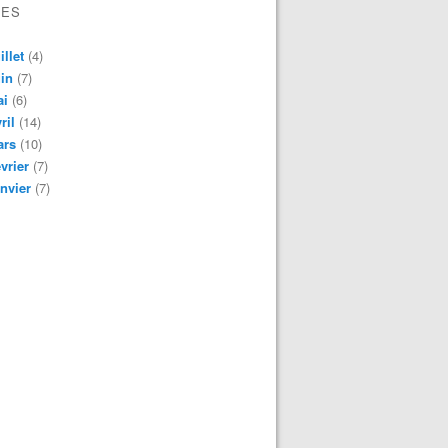
VES
illet
(4)
in
(7)
ai
(6)
ril
(14)
ars
(10)
vrier
(7)
nvier
(7)