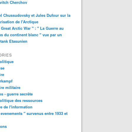
vitch Cherchov
l Chussudovsky et Jules Dufour sur la
arisation de l'Arctique
 Great Arctic War " : " La Guerre au
s du continent blanc " vue par un
-tank Etasunien
ORIES
litique
nse
ire
urkampf
ire militaire
s - guerre secrête
litique des ressources
e de l'information
 evenements " survenus entre 1933 et
ions