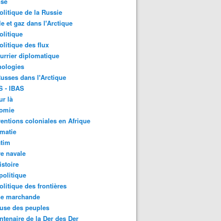
nse
litique de la Russie
le et gaz dans l'Arctique
litique
litique des flux
urrier diplomatique
nologies
usses dans l'Arctique
S - IBAS
ur là
omie
ventions coloniales en Afrique
matie
atim
e navale
stoire
olitique
litique des frontières
ne marchande
use des peuples
ntenaire de la Der des Der