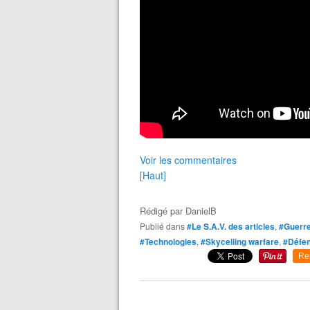
Voir les commentaires
[Haut]
Rédigé par
DanielB
Publié dans
#Le S.A.V. des articles
,
#Guerre
#Technologies
,
#Skyceiling warfare
,
#Défen
Re