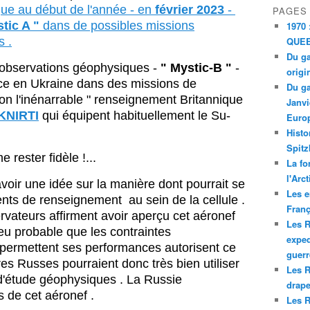
gue au début de l'année - en
février 2023
-
PAGES
tic A "
dans de possibles missions
1970 
s .
QUEE
Du ga
d'observations géophysiques -
" Mystic-B "
-
origi
ice en Ukraine dans des missions de
Du ga
n l'inénarrable " renseignement Britannique
Janvi
 KNIRTI
qui équipent habituellement le Su-
Europ
Histo
Spitz
rester fidèle !...
La fo
l'Arc
voir une idée sur la manière dont pourrait se
Les e
ents de renseignement au sein de la cellule .
Franç
rvateurs affirment avoir aperçu cet aéronef
Les R
peu probable que les contraintes
exped
 permettent ses performances autorisent ce
guerr
res Russes pourraient donc très bien utiliser
Les R
étude géophysiques . La Russie
drape
s de cet aéronef .
Les R