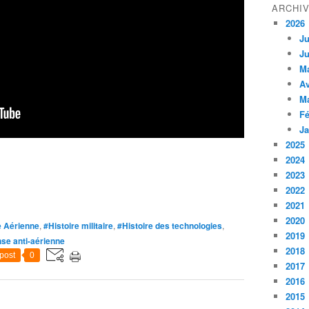
ARCHI
2026
Ju
Ju
M
Av
M
Fé
Ja
2025
2024
2023
2022
2021
2020
 Aérienne
,
#Histoire militaire
,
#Histoire des technologies
,
2019
se anti-aérienne
2018
post
0
2017
2016
2015