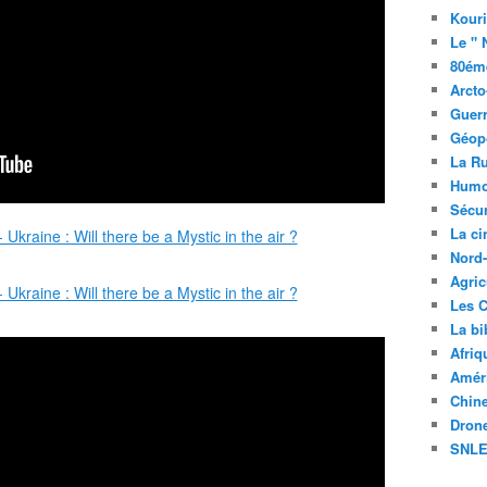
Kouri
Le " 
80éme
Arcto
Guerr
Géopo
La R
Humo
Sécur
La c
Nord
Agric
Les C
La bi
Afriq
Améri
Chin
Drone
SNLE 