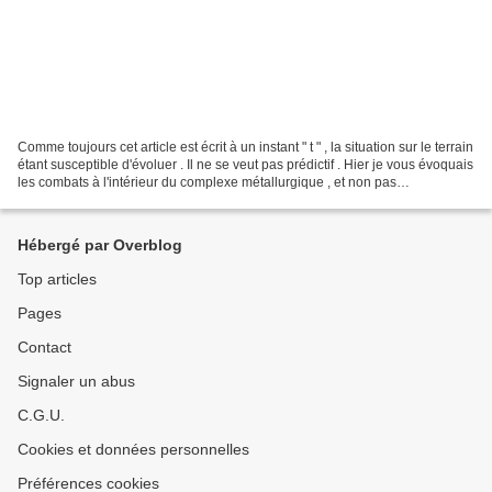
Comme toujours cet article est écrit à un instant " t " , la situation sur le terrain
étant susceptible d'évoluer . Il ne se veut pas prédictif . Hier je vous évoquais
les combats à l'intérieur du complexe métallurgique , et non pas
sidérurgique , АЗОМ™...
Hébergé par Overblog
Top articles
Pages
Contact
Signaler un abus
C.G.U.
Cookies et données personnelles
Préférences cookies