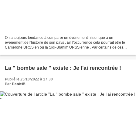
On a toujours tendance à comparer un événement historique à un
événement de l'histoire de son pays . En l'occurrence cela pourrait être le
Camerone URSSien ou la Sidi-Brahim URSSienne . Par certains de ces
aspects opérationnels elle fut comparée en URSSIe...
La " bombe sale " existe : Je l'ai rencontrée !
Publié le 25/10/2022 à 17:30
Par
DanielB