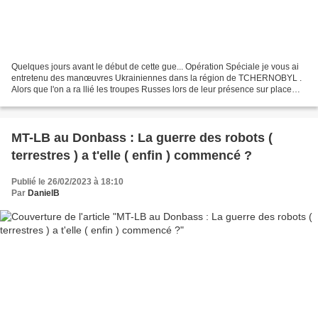
Quelques jours avant le début de cette gue... Opération Spéciale je vous ai
entretenu des manœuvres Ukrainiennes dans la région de TCHERNOBYL .
Alors que l'on a ra llié les troupes Russes lors de leur présence sur place
pour y avoir creusé des tranchées...
MT-LB au Donbass : La guerre des robots (
terrestres ) a t'elle ( enfin ) commencé ?
Publié le 26/02/2023 à 18:10
Par
DanielB