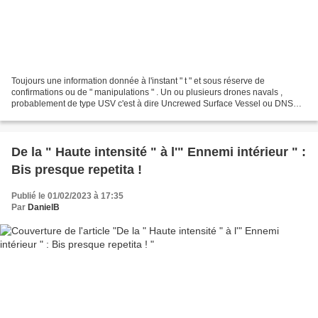
Toujours une information donnée à l'instant " t " et sous réserve de
confirmations ou de " manipulations " . Un ou plusieurs drones navals ,
probablement de type USV c'est à dire Uncrewed Surface Vessel ou DNS
pour Drone Naval de Surface , aurait explosé...
De la " Haute intensité " à l'" Ennemi intérieur " :
Bis presque repetita !
Publié le 01/02/2023 à 17:35
Par
DanielB