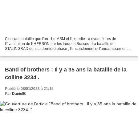
C'est une bataille que l'on - Le MSM et l'expertie - a évoqué lors de
l'évacuation de KHERSON par les troupes Russes : La bataille de
STALINGRAD dont la dernière phase , l'encerclement et l'anéantissement
des troupes Allemandes , commence le 10 janvier...
Band of brothers : Il y a 35 ans la bataille de la
colline 3234 .
Publié le 08/01/2023 à 21:15
Par
DanielB