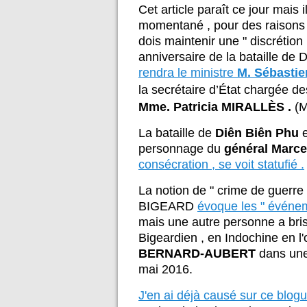
Cet article paraît ce jour mais 
momentané , pour des raisons 
dois maintenir une " discrétion
anniversaire de la bataille de 
rendra le ministre
M. Sébasti
la
secrétaire d’État chargée d
Mme. Patricia MIRALLÈS .
(M
La bataille de
Diên Biên Phu
e
personnage du
général Marc
consécration , se voit statufié .
La notion de " crime de guerre
BIGEARD
évoque les " événeme
mais une autre personne a bris
Bigeardien , en Indochine en l'o
BERNARD-AUBERT
dans une
mai 2016.
J'en ai déjà causé sur ce blog