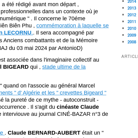
2014
il a été rédigé avant mon départ ,
2013
professionnelles dans un contexte où je
2012
 numérique " . Il concerne le 70éme
2011
Diên Biên Phu ,
commémoration à laquelle se
2010
en LECORNU
.
. Il sera accompagné par
2009
es Anciens combattants et de la Mémoire
2008
AJ du 03 mai 2024 par AntonioD)
ARTIC
st associée dans l'imaginaire collectif au
el BIGEARD
qui ,
stade ultime de la
 " quand on l'associe au général Marcel
nts " d' Algérie et les " crevettes Bigeard "
é la pureté de ce mythe - autoconstruit -
ccurrence . Il s'agit du
cinéaste Claude
 interviouve au journal CINÉ-BAZAR n°3 de
ue
.
Claude BERNARD-AUBERT
était un "