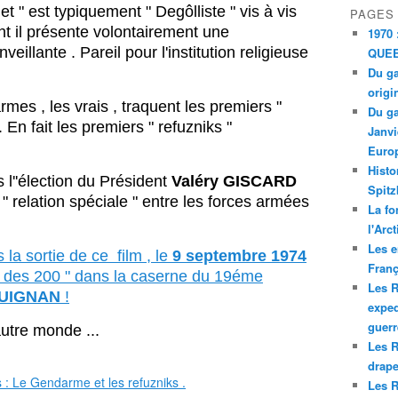
let " est typiquement " Degôlliste " vis à vis
PAGES
nt il présente volontairement une
1970 
eillante . Pareil pour l'institution religieuse
QUEE
Du ga
origi
mes , les vrais , traquent les premiers "
Du ga
 En fait les premiers " refuzniks "
Janvi
Europ
Histo
l''élection du Président
Valéry GISCARD
Spitz
 " relation spéciale " entre les forces armées
La fo
l'Arc
Les e
 la sortie de ce film , le
9 septembre 1974
Franç
pel des 200 " dans la caserne du 19éme
Les R
UIGNAN
!
exped
guerr
utre monde ...
Les R
drape
Les R