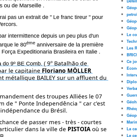
Défe
s ou de Marseille .
Géopo
petro
i pas un extrait de " Le franc tireur " pour
Géopo
ercors.
Géopo
Le co
par intermittence depuis un peu plus d'un
Tech
éme
arque le 80
anniversaire de la première
Les R
orça Expeditionaria Brasileira en Italie .
BRIC
Ce jo
9º Batalhão de 
a do 9º BE Comb. ( 
Econ
r le capitaine 
Floriano MÖLLER
Inter
commence la pose d'un pont métallique BAILEY sur un affluent du 
Diplo
Verb
Guerr
mandement des troupes Alliées le 07 
Géohi
 de " Ponte Independência " car c'est 
Rhéop
 l'indépendance du Brésil.
Géopo
 chance de passer mes - très - courtes 
Mari
ticulier dans la ville de 
PISTOIA
 où se 
La ca
B.
Le ce