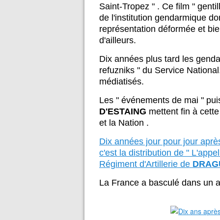
Saint-Tropez " . Ce film " gentil
de l'institution gendarmique do
représentation déformée et bienv
d'ailleurs.
Dix années plus tard les gendar
refuzniks " du Service National.
médiatisés.
Les " événements de mai " puis 
D'ESTAING
mettent fin à cette
et la Nation .
Dix années jour pour jour après
c'est la distribution de " L'ap
Régiment d'Artillerie de
DRAG
La France a basculé dans un a