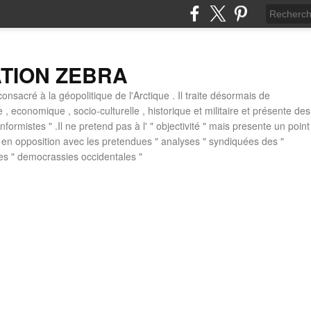
ATION ZEBRA
consacré à la géopolitique de l'Arctique . Il traite désormais de
ue , economique , socio-culturelle , historique et militaire et présente des
formistes " .Il ne pretend pas à l' " objectivité " mais presente un point
 , en opposition avec les pretendues " analyses " syndiquées des "
des " democrassies occidentales "