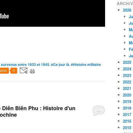
ARCHI
2026
Ju
Ju
M
Av
M
Fé
Ja
2025
 survenus entre 1933 et 1945
,
#Ce jour là
,
#Histoire militaire
2024
post
0
2023
2022
2021
2020
2019
e Diên Biên Phu : Histoire d'un
2018
…
dochine
2017
2016
2015