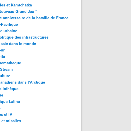
les et Kamtchatka
Nouveau Grand Jeu "
 anniversaire de la bataille de France
-Pacifique
e urbaine
litique des infrastructures
ussie dans le monde
ur
ité
inematheque
-Stream
ulture
anadiens dans l'Arctique
bliothèque
ue
que Latine
e
s et IA
et missiles