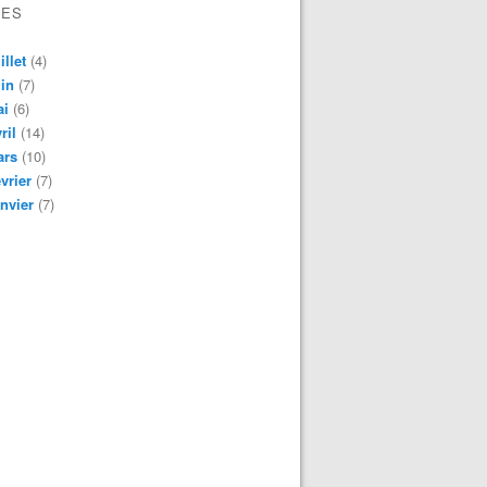
VES
illet
(4)
in
(7)
ai
(6)
ril
(14)
ars
(10)
vrier
(7)
nvier
(7)