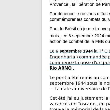
Provence , la libération de Pari
Par décence je ne vous diffusera
commémorer les combats du V
Pour le Brésil où je me trouve 
mois , ce 6 septembre 2024 m
action de combat de la FEB ou F
1ª
Le
6 septembre 1944
la
 Ci
Engenharia ) commandée pa
Rio ARNO 
.
Le pont a été remis au com
septembre 1944 sous le nom
... La date anniversaire de
Cet été j'ai eu justement la
vacances en Toscane , en par
trouve le mémorial de la FE