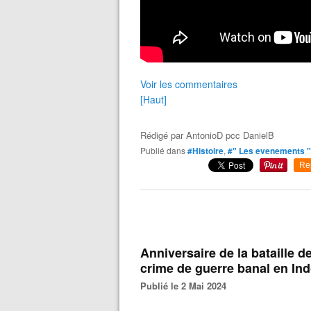
Voir les commentaires
[Haut]
Rédigé par
AntonioD pcc DanielB
Publié dans
#Histoire
,
#" Les evenements "
Re
Anniversaire de la bataille d
crime de guerre banal en In
Publié le 2 Mai 2024