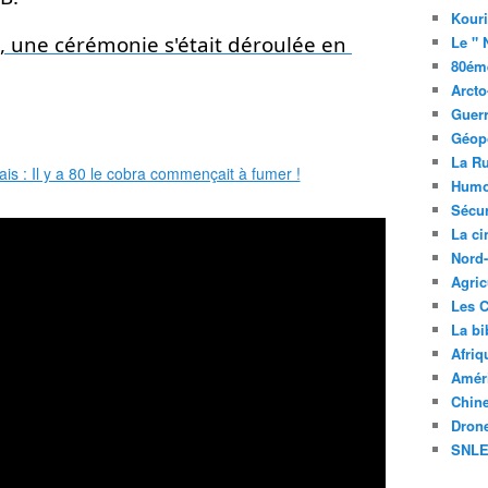
Kouri
 , une cérémonie s'était déroulée en 
Le " 
80éme
Arcto
Guerr
Géopo
La R
Humo
Sécur
La c
Nord
Agric
Les C
La bi
Afriq
Améri
Chin
Drone
SNLE 