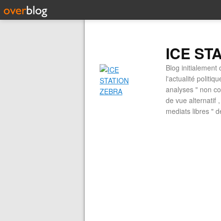
ICE ST
Blog initialement 
l'actualité politiq
analyses " non con
de vue alternatif
mediats libres " 