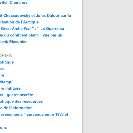
vitch Cherchov
l Chussudovsky et Jules Dufour sur la
arisation de l'Arctique
 Great Arctic War " : " La Guerre au
s du continent blanc " vue par un
-tank Etasunien
ORIES
litique
nse
ire
urkampf
ire militaire
s - guerre secrête
litique des ressources
e de l'information
 evenements " survenus entre 1933 et
ions