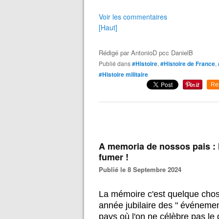
Voir les commentaires
[Haut]
Rédigé par
AntonioD pcc DanielB
Publié dans
#Histoire
,
#Histoire de France
,
#Histoire militaire
Re
A memoria de nossos pais : I
fumer !
Publié le 8 Septembre 2024
La mémoire c'est quelque chose 
année jubilaire des " événemen
pays où l'on ne célèbre pas l