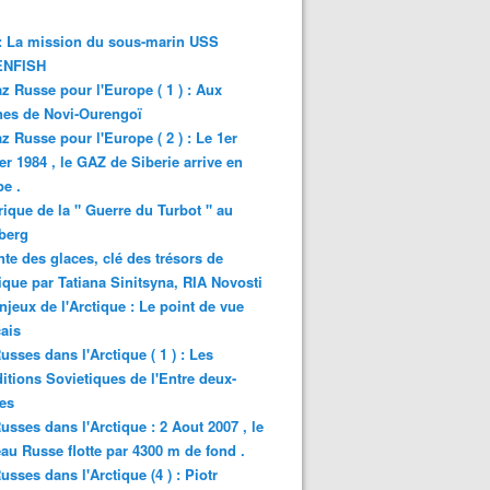
: La mission du sous-marin USS
NFISH
z Russe pour l'Europe ( 1 ) : Aux
nes de Novi-Ourengoï
z Russe pour l'Europe ( 2 ) : Le 1er
er 1984 , le GAZ de Siberie arrive en
e .
rique de la " Guerre du Turbot " au
berg
nte des glaces, clé des trésors de
tique par Tatiana Sinitsyna, RIA Novosti
njeux de l'Arctique : Le point de vue
ais
usses dans l'Arctique ( 1 ) : Les
itions Sovietiques de l'Entre deux-
es
usses dans l'Arctique : 2 Aout 2007 , le
au Russe flotte par 4300 m de fond .
usses dans l'Arctique (4 ) : Piotr