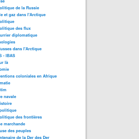
nse
litique de la Russie
le et gaz dans l'Arctique
litique
litique des flux
urrier diplomatique
nologies
usses dans l'Arctique
S - IBAS
ur là
omie
ventions coloniales en Afrique
matie
atim
e navale
stoire
olitique
litique des frontières
ne marchande
use des peuples
ntenaire de la Der des Der