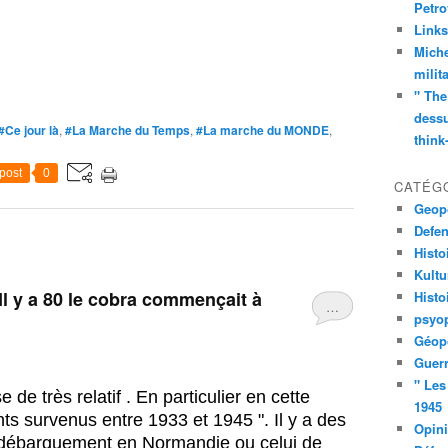
Petro
Links
Miche
milit
" The
dessu
#Ce jour là
,
#La Marche du Temps
,
#La marche du MONDE
,
think
post
0
CATÉG
Geopo
Defe
Histo
Kult
l y a 80 le cobra commençait à
Histo
…
psyop
Géopo
Guerr
" Les
de très relatif . En particulier en cette
1945
ts survenus entre 1933 et 1945 ". Il y a des
Opin
e débarquement en Normandie ou celui de