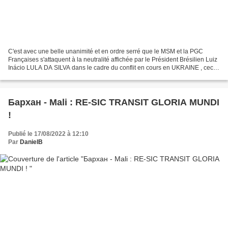
C'est avec une belle unanimité et en ordre serré que le MSM et la PGC
Françaises s'attaquent à la neutralité affichée par le Président Brésilien Luiz
Inácio LULA DA SILVA dans le cadre du conflit en cours en UKRAINE , ceci à
l'occasion de sa venue en...
Бархан - Mali : RE-SIC TRANSIT GLORIA MUNDI
!
Publié le 17/08/2022 à 12:10
Par
DanielB