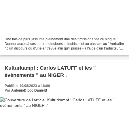
Une fois de plus j'assume pleinement une des " missions "de ce blogue :
Donner accès à ses derniers lecteurs et lectrices et au passant au " Verbatim
" d'un discours ou d'une entrevue afin qu'il puisse - à l'aide d'un traducteur
automatique s'il n'est...
Kulturkampf : Carlos LATUFF et les "
événements " au NIGER .
Publié le 10/08/2023 à 16:00
Par
AntonioD pcc DanielB