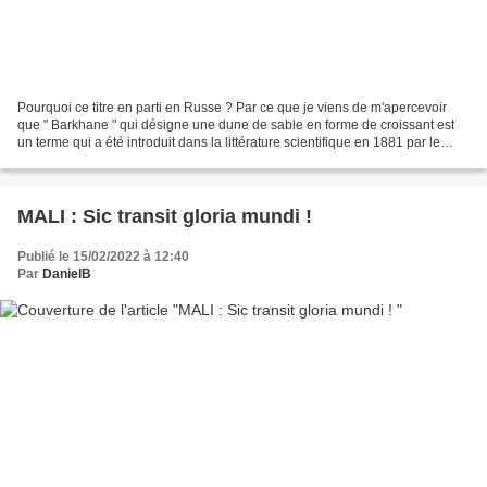
Pourquoi ce titre en parti en Russe ? Par ce que je viens de m'apercevoir
que " Barkhane " qui désigne une dune de sable en forme de croissant est
un terme qui a été introduit dans la littérature scientifique en 1881 par le
géographe Russe Alexandre Fiodorovitch...
MALI : Sic transit gloria mundi !
Publié le 15/02/2022 à 12:40
Par
DanielB