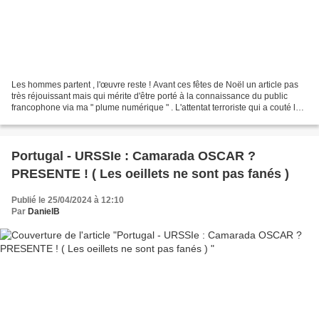
Les hommes partent , l'œuvre reste ! Avant ces fêtes de Noël un article pas
très réjouissant mais qui mérite d'être porté à la connaissance du public
francophone via ma " plume numérique " . L'attentat terroriste qui a couté la
vie au commandant des forces...
Portugal - URSSIe : Camarada OSCAR ?
PRESENTE ! ( Les oeillets ne sont pas fanés )
Publié le 25/04/2024 à 12:10
Par
DanielB