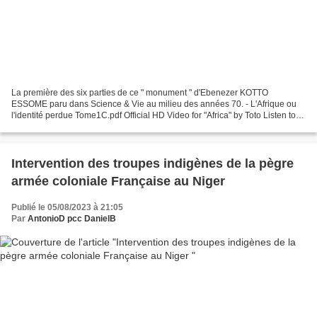
La première des six parties de ce " monument " d'Ebenezer KOTTO
ESSOME paru dans Science & Vie au milieu des années 70. - L'Afrique ou
l'identité perdue Tome1C.pdf Official HD Video for "Africa" by Toto Listen to
Toto: https://Toto.lnk.to/listenYD Watch...
Intervention des troupes indigènes de la pègre
armée coloniale Française au Niger
Publié le 05/08/2023 à 21:05
Par
AntonioD pcc DanielB